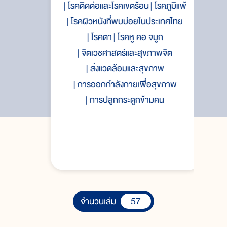
ร
โรคติดต่อและโรคเขตร้อน
โรคภูมิแพ้
โรคผิวหนังที่พบบ่อยในประเทศไทย
ง
โรคตา
โรคหู คอ จมูก
จิตเวชศาสตร์และสุขภาพจิต
สิ่งแวดล้อมและสุขภาพ
การออกกำลังกายเพื่อสุขภาพ
ิต
การปลูกกระดูกข้ามคน
57
จำนวนเล่ม