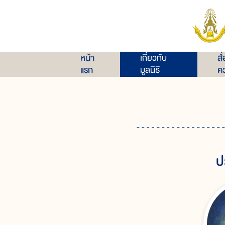
หน้า
เกี่ยวกับ
สื
แรก
มูลนิธิ
คว
ป