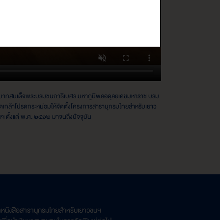
ะบาทสมเด็จพระบรมชนกาธิเบศร มหาภูมิพลอดุลยเดชมหาราช บรม
กล้าโปรดกระหม่อมให้จัดตั้งโครงการสารานุกรมไทยสำหรับเยาว
ฯ ตั้งแต่ พ.ศ. ๒๕๑๒ มาจนถึงปัจจุบัน
ิตหนังสือสารานุกรมไทยสำหรับเยาวชนฯ