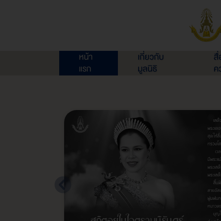
หน้า
เกี่ยวกับ
สื
แรก
มูลนิธิ
คว