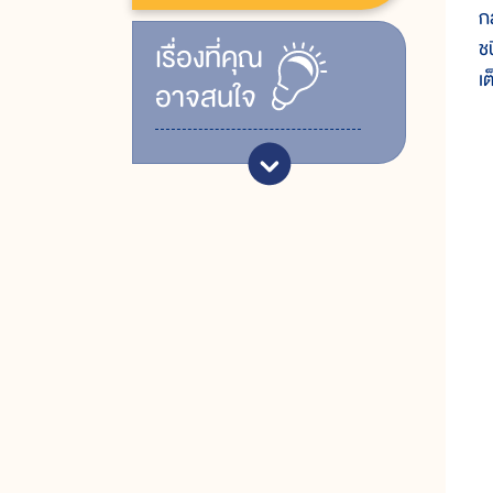
ก
ชน
เรื่ิองที่คุณ
เต
อาจสนใจ