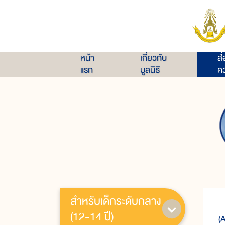
หน้า
เกี่ยวกับ
สื
แรก
มูลนิธิ
คว
สำหรับเด็กระดับกลาง
ผ
(12-14 ปี)
(A