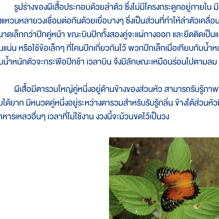
ูปร่างของผีเสื้อประกอบด้วยลำตัว ซึ่งไม่มีโครงกระดูกอยู่ภายใน มีข
แหวนหลายวงเชื่อมต่อกันด้วยเยื่อบางๆ ซึ่งเป็นส่วนที่ทำให้ลำตัวเคลื่อนไห
นาดเล็กกว่าปีกคู่หน้า ขณะบินปีกทั้งสองคู่จะแผ่กางออก และยึดติดเป็นแผ
นแน่น หรือใช้ข้อเล็กๆ ที่โคนปีกเกี่ยวกันไว้ พวกปีกเล็กเมื่อเทียบกับน้
ับน้ำหนักตัวจะกระพือปีกช้า เวลาบิน จึงมีลักษณะเหมือนร่อนไปตามลม
ีเสื้อมีตารวมใหญ่คู่หนึ่งอยู่ด้านข้างของส่วนหัว สามารถรับรู้ภาพของวั
ับได้ยาก มีหนวดคู่หนึ่งอยู่ระหว่างตารวมสำหรับรับรู้กลิ่น ข้างใต้ส่วนห
าหารเหลวอื่นๆ เวลาที่ไม่ใช้งาน งวงนี้จะม้วนขดไว้เป็นวง