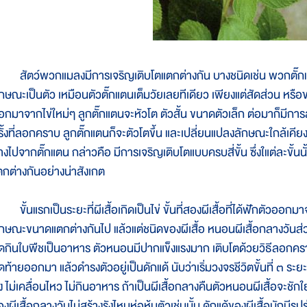
ัตว์พวกแมลงมีการเจริญเติบโตแตกต่างกัน บางชนิดเช่น พวกตั๊กแตน 
ักษณะเป็นตัว เหมือนตัวตั๊กแตนเต็มวัยเลยทีเดียว เพียงแต่สัดส่วน หรื
อกมาจากไข่ใหม่ๆ ลูกตั๊กแตนจะหัวโต ตัวสั้น ขนาดตัวเล็ก ต่อมาก็มีกา
ั้งที่ลอกคราบ ลูกตั๊กแตนก็จะตัวโตขึ้น และเปลี่ยนแปลงลักษณะใกล้เคียงตั
่างไปจากตั๊กแตน กล่าวคือ มีการเจริญเติบโตแบบครบสี่ขั้น ซึ่งใแต่ละขั้น
ตกต่างกันอย่างน่าสังเกต
้นแรกเป็นระยะที่ผีเสื้อเกิดเป็นไข่ ขั้นที่สองผีเสื้อที่ได้ฟักตัวออกมาจ
ักษณะขนาดแตกต่างกันไป แล้วแต่ชนิดของผีเสื้อ หนอนผีเสื้อกลางวัน
ัดกินใบพืชเป็นอาหาร ตัวหนอนมีปากแข็งแรงมาก เติบโตด้วยวิธีลอกคราบห
ดท้ายออกมา แล้วดำรงตัวอยู่เป็นดักแด้ นับว่าเริ่มวงจรชีวิตขั้นที่ ๓ ระย
่ง ไม่เคลื่อนไหว ไม่กินอาหาร ถ้าเป็นผีเสื้อกลางคืนตัวหนอนผีเสื้อจะชักใย
งผีเสื้อกลางวันไม่สร้างรังไหมห่อหุ้มตัวเช่นนั้น ดักแด้ของผีเสื้อมักมีร