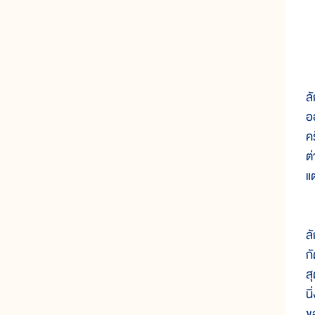
ส
ล
อ
คร
ต
แ
ขั
ล
ก
สุ
นิ
ขอ