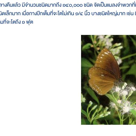
ลางคืนแล้ว มีจำนวนชนิดมากถึง ๑๔๐,๐๐๐ ชนิด จัดเป็นแมลงจำพวกที่ม
ิดเล็กมาก เมื่อกางปีกเต็มที่จะโตไม่เกิน ๑/๔ นิ้ว บางชนิดใหญ่มาก เช่น 
็มที่จะโตถึง ๑ ฟุต