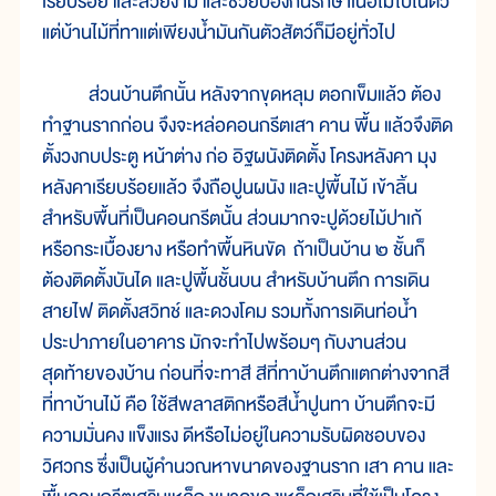
เรียบร้อย และสวยงาม และช่วยป้องกันรักษาเนื้อไม้ไปในตัว
แต่บ้านไม้ที่ทาแต่เพียงน้ำมันกันตัวสัตว์ก็มีอยู่ทั่วไป
ส่วนบ้านตึกนั้น หลังจากขุดหลุม ตอกเข็มแล้ว ต้อง
ทำฐานรากก่อน จึงจะหล่อคอนกรีตเสา คาน พื้น แล้วจึงติด
ตั้งวงกบประตู หน้าต่าง ก่อ อิฐผนังติดตั้ง โครงหลังคา มุง
หลังคาเรียบร้อยแล้ว จึงถือปูนผนัง และปูพื้นไม้ เข้าลิ้น
สำหรับพื้นที่เป็นคอนกรีตนั้น ส่วนมากจะปูด้วยไม้ปาเก้
หรือกระเบื้องยาง หรือทำพื้นหินขัด ถ้าเป็นบ้าน ๒ ชั้นก็
ต้องติดตั้งบันได และปูพื้นชั้นบน สำหรับบ้านตึก การเดิน
สายไฟ ติดตั้งสวิทช์ และดวงโคม รวมทั้งการเดินท่อน้ำ
ประปาภายในอาคาร มักจะทำไปพร้อมๆ กับงานส่วน
สุดท้ายของบ้าน ก่อนที่จะทาสี สีที่ทาบ้านตึกแตกต่างจากสี
ที่ทาบ้านไม้ คือ ใช้สีพลาสติกหรือสีน้ำปูนทา บ้านตึกจะมี
ความมั่นคง แข็งแรง ดีหรือไม่อยู่ในความรับผิดชอบของ
วิศวกร ซึ่งเป็นผู้คำนวณหาขนาดของฐานราก เสา คาน และ