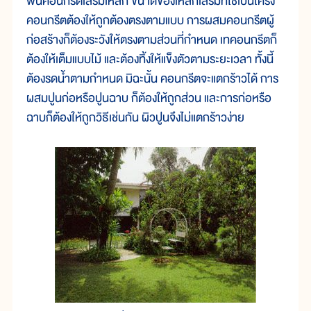
พื้นคอนกรีตเสริมเหล็ก ขนาดของเหล็กเสริมที่ใช้เป็นโครง
คอนกรีตต้องให้ถูกต้องตรงตามแบบ การผสมคอนกรีตผู้
ก่อสร้างก็ต้องระวังให้ตรงตามส่วนที่กำหนด เทคอนกรีตก็
ต้องให้เต็มแบบไม้ และต้องทิ้งให้แข็งตัวตามระยะเวลา ทั้งนี้
ต้องรดน้ำตามกำหนด มิฉะนั้น คอนกรีตจะแตกร้าวได้ การ
ผสมปูนก่อหรือปูนฉาบ ก็ต้องให้ถูกส่วน และการก่อหรือ
ฉาบก็ต้องให้ถูกวิธีเช่นกัน ผิวปูนจึงไม่แตกร้าวง่าย