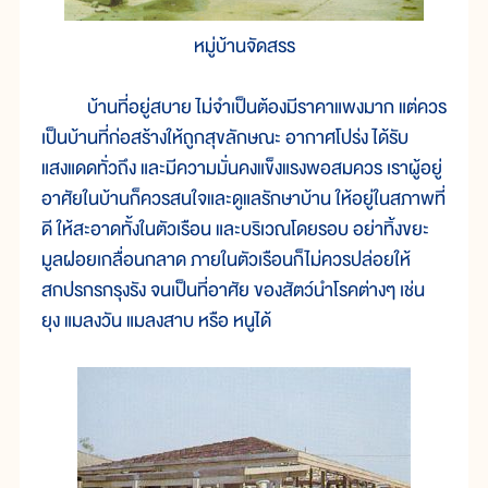
หมู่บ้านจัดสรร
บ้านที่อยู่สบาย ไม่จำเป็นต้องมีราคาแพงมาก แต่ควร
เป็นบ้านที่ก่อสร้างให้ถูกสุขลักษณะ อากาศโปร่ง ได้รับ
แสงแดดทั่วถึง และมีความมั่นคงแข็งแรงพอสมควร เราผู้อยู่
อาศัยในบ้านก็ควรสนใจและดูแลรักษาบ้าน ให้อยู่ในสภาพที่
ดี ให้สะอาดทั้งในตัวเรือน และบริเวณโดยรอบ อย่าทิ้งขยะ
มูลฝอยเกลื่อนกลาด ภายในตัวเรือนก็ไม่ควรปล่อยให้
สกปรกรกรุงรัง จนเป็นที่อาศัย ของสัตว์นำโรคต่างๆ เช่น
ยุง แมลงวัน แมลงสาบ หรือ หนูได้