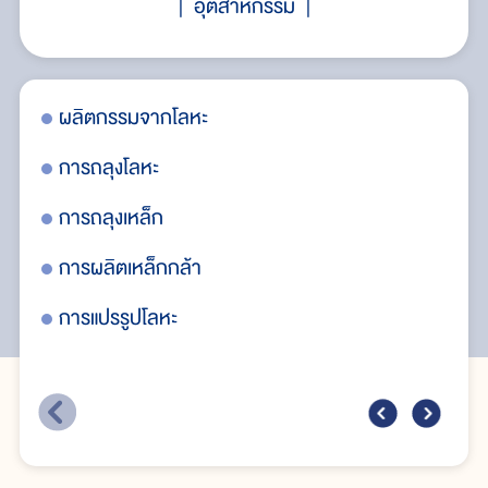
อุตสาหกรรม
ผลิตกรรมจากโลหะ
ทอ
การถลุงโลหะ
โล
การถลุงเหล็ก
ปร
การผลิตเหล็กกล้า
อะล
การแปรรูปโลหะ
ซี