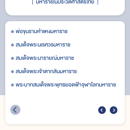
มหาราชในประวัติศาสตร์ไทย
ะปิย
พ่อขุนรามคำแหงมหาราช
พร
มห
สมเด็จพระนเรศวรมหาราช
สมเด็จพระนารายณ์มหาราช
สมเด็จพระเจ้าตากสินมหาราช
พระบาทสมเด็จพระพุทธยอดฟ้าจุฬาโลกมหาราช