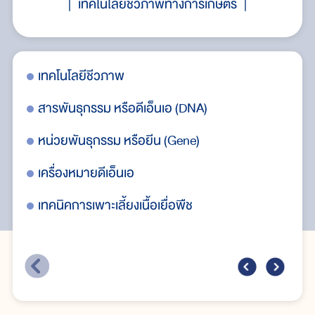
เทคโนโลยีชีวภาพทางการเกษตร
เทคโนโลยีชีวภาพ
กา
็บ
สารพันธุกรรม หรือดีเอ็นเอ (DNA)
กา
รัก
หน่วยพันธุกรรม หรือยีน (Gene)
กา
เครื่องหมายดีเอ็นเอ
กร
เทคนิคการเพาะเลี้ยงเนื้อเยื่อพืช