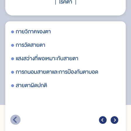
โรคตา
กายวิภาคของตา
แว
การวัดสายตา
ลู
แสงสว่างที่พอเหมาะกับสายตา
ตา
การถนอมสายตาและการป้องกันตาบอด
ลา
สายตาผิดปกติ
อา
ปก