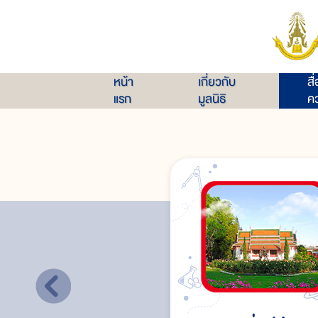
หน้า
เกี่ยวกับ
สื
แรก
มูลนิธิ
คว
พระราชวังในสมัยรัชกาลที่ ๖
พระราชวังในสมัยรัชกาลที่ ๗
พระราชวังในสมัยรัชกาลปัจจุบัน