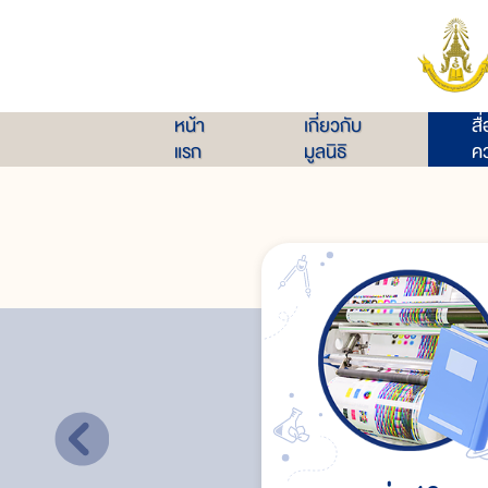
หน้า
เกี่ยวกับ
สื
แรก
มูลนิธิ
คว
การจำหน่ายจ่ายแจก