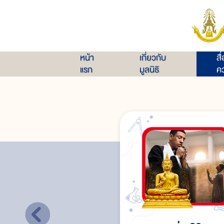
หน้า
เกี่ยวกับ
สื
แรก
มูลนิธิ
คว
ศาสนาคริสต์
ศาสนาพราหมณ์-ฮินดู
ศาสนาซิกข์
ความเชื่อของชาวจีนในประเทศไทย
ความเชื่อของชาวเขาในประเทศไทย