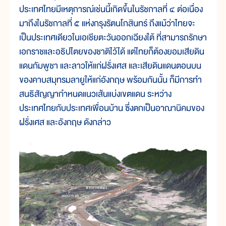
ประเทศไทยมีเหตุการณ์เช่นนี้เกิดขึ้นในรัชกาลที่ ๔ ต่อเนื่อง
มาถึงในรัชกาลที่ ๕ แห่งกรุงรัตนโกสินทร์ ถึงแม้ว่าไทยจะ
เป็นประเทศเดียวในเอเชียตะวันออกเฉียงใต้ ที่สามารถรักษา
เอกราชและอธิปไตยของชาติไว้ได้ แต่ไทยก็ต้องยอมเสียดิน
แดนกัมพูชา และลาวให้แก่ฝรั่งเศส และเสียดินแดนตอนบน
ของคาบสมุทรมลายูให้แก่อังกฤษ พร้อมกันนั้น ก็มีการทำ
สนธิสัญญากำหนดแนวเส้นแบ่งเขตแดน ระหว่าง
ประเทศไทยกับประเทศเพื่อนบ้าน ซึ่งตกเป็นอาณานิคมของ
ฝรั่งเศส และอังกฤษ ดังกล่าว