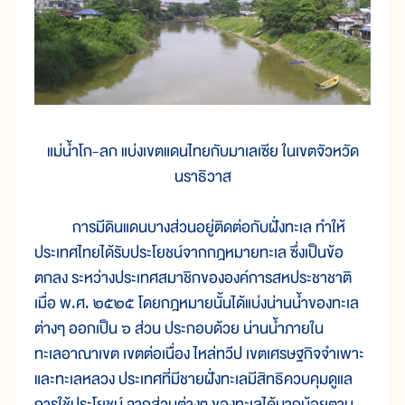
แม่น้ำโก-ลก แบ่งเขตแดนไทยกับมาเลเซีย ในเขตจัวหวัด
นราธิวาส
การมีดินแดนบางส่วนอยู่ติดต่อกับฝั่งทะเล ทำให้
ประเทศไทยได้รับประโยชน์จากกฎหมายทะเล ซึ่งเป็นข้อ
ตกลง ระหว่างประเทศสมาชิกขององค์การสหประชาชาติ
เมื่อ พ.ศ. ๒๕๒๕ โดยกฎหมายนั้นได้แบ่งน่านน้ำของทะเล
ต่างๆ ออกเป็น ๖ ส่วน ประกอบด้วย น่านน้ำภายใน
ทะเลอาณาเขต เขตต่อเนื่อง ไหล่ทวีป เขตเศรษฐกิจจำเพาะ
และทะเลหลวง ประเทศที่มีชายฝั่งทะเลมีสิทธิควบคุมดูแล
การใช้ประโยชน์ จากส่วนต่างๆ ของทะเลได้มากน้อยตาม