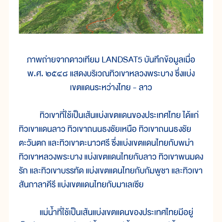
ภาพถ่ายจากดาวเทียม LANDSAT5 บันทึกข้อมูลเมื่อ
พ.ศ. ๒๕๔๘ แสดงบริเวณทิวเขาหลวงพระบาง ซึ่งแบ่ง
เขตแดนระหว่างไทย - ลาว
ทิวเขาที่ใช้เป็นเส้นแบ่งเขตแดนของประเทศไทย ได้แก่
ทิวเขาแดนลาว ทิวเขาถนนธงชัยเหนือ ทิวเขาถนนธงชัย
ตะวันตก และทิวเขาตะนาวศรี ซึ่งแบ่งเขตแดนไทยกับพม่า
ทิวเขาหลวงพระบาง แบ่งเขตแดนไทยกับลาว ทิวเขาพนมดง
รัก และทิวเขาบรรทัด แบ่งเขตแดนไทยกับกัมพูชา และทิวเขา
สันกาลาคีรี แบ่งเขตแดนไทยกับมาเลเซีย
แม่น้ำที่ใช้เป็นเส้นแบ่งเขตแดนของประเทศไทยมีอยู่