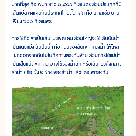
มากที่สุด คือ พม่า ยาว ๒,๔๐๑ กิโลเมตร ส่วนประเทศที่มี
เส้นแบ่งเขตแดนกับประเทศไทยสั้นที่สุด คือ มาเลเซีย ยาว
เพียง ๖๔๖ กิโลเมตร
การใช้ทิวเขาเป็นเส้นแบ่งเขตแดน ส่วนใหญ่จะใช้ สันปันน้ำ
เป็นแนวแบ่ง สันปันน้ำ คือ แนวของสันเขาที่แบ่งน้ำ ให้ไหล
แยกออกจากกันไปในทิศทางตรงกันข้าม ส่วนการใช้แม่น้ำ
เป็นเส้นแบ่งเขตแดน อาจใช้ร่องน้ำลึก หรือเส้นแบ่งกึ่งกลาง
ลำน้ำ หรือ ฝั่ง ๒ ข้าง ของลำน้ำ แล้วแต่จะตกลงกัน