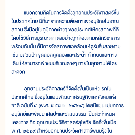
แนวความคิดในการจัดตั้งอุทยานประวัติศาสตร์ขึ้น
ในประเทศไทย มีที่มาจากความต้องการจะอนุรักษ์โบราณ
สถาน ซึ่งมีอยู่ในภูมิภาคต่างๆ ของประเทศให้คงสภาพที่ดี
โดยใช้วิธีการบูรณะตกแต่งอย่างถูกต้องตามหลักวิชาการ
พร้อมกันนั้น ก็มีการจัดสภาพแวดล้อมให้ดูร่มรื่นสวยงาม
เช่น มีสวนป่า ขุดลอกคูคลองและสระน้ำ ทำถนนและทาง
เดิน ให้สามารถเข้าชมบริเวณต่างๆ ภายในอุทยานได้โดย
สะดวก
อุทยานประวัติศาสตร์ที่จัดตั้งขึ้นเป็นแห่งแรกใน
ประเทศไทย ซึ่งอยู่ในแผนพัฒนาเศรษฐกิจและสังคมแห่ง
ชาติ ฉบับที่ ๔ (พ.ศ. ๒๕๒๐ - ๒๕๒๔) โดยมีแผนแม่บทการ
อนุรักษ์และพัฒนาศิลปะและวัฒนธรรม เป็นตัวกำหนด
โครงการ คือ อุทยานประวัติศาสตร์สุโขทัย จัดตั้งขึ้นเมื่อ
พ.ศ. ๒๕๑๙ สำหรับอุทยานประวัติศาสตร์พนมรุ้ง ใน