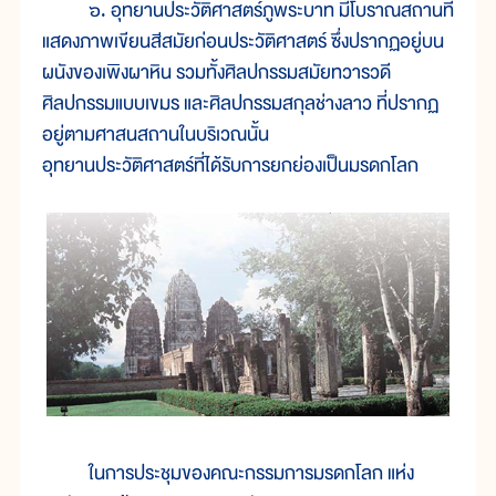
๖. อุทยานประวัติศาสตร์ภูพระบาท มีโบราณสถานที่
แสดงภาพเขียนสีสมัยก่อนประวัติศาสตร์ ซึ่งปรากฏอยู่บน
ผนังของเพิงผาหิน รวมทั้งศิลปกรรมสมัยทวารวดี
ศิลปกรรมแบบเขมร และศิลปกรรมสกุลช่างลาว ที่ปรากฏ
อยู่ตามศาสนสถานในบริเวณนั้น
อุทยานประวัติศาสตร์ที่ได้รับการยกย่องเป็นมรดกโลก
ในการประชุมของคณะกรรมการมรดกโลก แห่ง