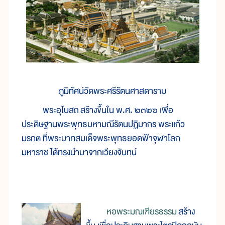
ภูมิทัศน์วัดพระศรีรัตนศาสดาราม
พระอุโบสถ สร้างขึ้นใน พ.ศ. ๒๓๒๖ เพื่อ
ประดิษฐานพระพุทธมหามณีรัตนปฏิมากร พระแก้ว
มรกต ที่พระบาทสมเด็จพระพุทธยอดฟ้าจุฬาโลก
มหาราช ได้ทรงนำมาจากเวียงจันทน์
หอพระมณเฑียรธรรม
สร้าง