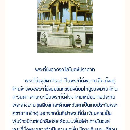
พระที่นั่งอาภรณ์พิโมกข์ปราสาท
พระที่นั่งดุสิดาภิรมย์ เป็นพระที่นั่งขนาดเล็ก ตั้งอยู่
ด้านข้างของพระที่นั่งอมรินทรวินิจฉัยมไหสูรยพิมาน ด้าน
ตะวันตก ลักษณะเป็นพระที่นั่งโถง ด้านเหนือมีเกยประทับ
พระราชยาน (เสลี่ยง) และด้านตะวันตกเป็นเกยประทับพระ
คชาธาร (ช้าง) นอกจากนั้นที่ฝาพระที่นั่ง เขียนลายเป็น
พุ่มข้าวบิณฑ์หน้าสิงห์สีเหลืองบนพื้นสีดำ ภายในองค์
พระที่นั่งตรงกลางทำเป็นฐานยกพื้น มีทางเดินรอบ ที่ส่วน