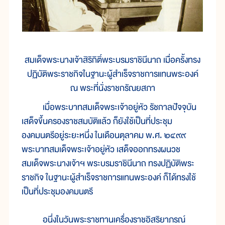
สมเด็จพระนางเจ้าสิริกิติ์พระบรมราชินีนาถ เมื่อครั้งทรง
ปฏิบัติพระราชกิจในฐานะผู้สำเร็จราชการแทนพระองค์
ณ พระที่นั่งราชกรัณยสภา
เมื่อพระบาทสมเด็จพระเจ้าอยู่หัว รัชกาลปัจจุบัน
เสด็จขึ้นครองราชสมบัติแล้ว ก็ยังใช้เป็นที่ประชุม
องคมนตรีอยู่ระยะหนึ่ง ในเดือนตุลาคม พ.ศ. ๒๔๙๙
พระบาทสมเด็จพระเจ้าอยู่หัว เสด็จออกทรงผนวช
สมเด็จพระนางเจ้าฯ พระบรมราชินีนาถ ทรงปฏิบัติพระ
ราชกิจ ในฐานะผู้สำเร็จราชการแทนพระองค์ ก็ได้ทรงใช้
เป็นที่ประชุมองคมนตรี
อนึ่งในวันพระราชทานเครื่องราชอิสริยาภรณ์