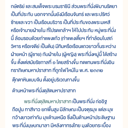
กษัตริย์ และสมเด็จพระบรมราชินี ส่วนพระที่นั่งพิมานรัตยา
เป็นที่ประทับ นอกจากนั้นยังมีเรือนจันทร์ และพระปรัศว์
ซ้ายและขวา เป็นเรือนบริวาร เป็นที่ประทับของพระมเหสี
หรือเจ้านายฝ่ายใน ที่โปรดเกล้าฯ ให้ไปประทับ หมู่พระที่นั่ง
นี้ ล้อมรอบด้วยกำแพงแก้ว (กำแพงเตี้ยฯ ที่ทำล้อมโบสถ์
วิหาร หรือเจดีย์ เป็นต้น) มีทิมหรือเรือนแถวยาวกั้นระหว่าง
ฝ่ายหน้า (ผู้ชาย) กับฝ่ายใน (ผู้หญิง) พระที่นั่งหมู่นี้ ได้สร้าง
ขึ้น ตั้งแต่สมัยรัชกาลที่ ๑ โดยสร้างขึ้น ทดแทนพระที่นั่งอิน
ทราภิเษกมหาปราสาท ที่ถูกไฟไหม้ใน พ.ศ. ๒๓๓๒
ตุ๊กตาหินแบบจีน ตั้งอยู่บริเวณทางขึ้น
ด้านหน้าพระที่นั่งดุสิตมหาปราสาท
พระที่นั่งดุสิตมหาปราสาท
เป็นพระที่นั่ง ก่ออิฐ
ถือปูน ทาสีขาว ยกพื้นสูง มีลักษณะเป็นจตุรมุข แต่ละมุข
กว้างยาวเท่ากัน มุขด้านเหนือ ซึ่งเป็นด้านหน้าประดิษฐาน
พระที่นั่งบุษบกมาลา มีหลังคาทรงไทย มุงด้วยกระเบื้อง