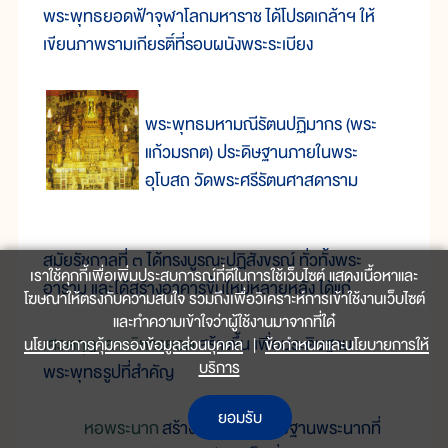
พระพุทธยอดฟ้าจุฬาโลกมหาราช ได้โปรดเกล้าฯ ให้
เขียนภาพรามเกียรติ์ที่รอบผนังพระระเบียง
พระพุทธมหามณีรัตนปฏิมากร (พระ
แก้วมรกต) ประดิษฐานภายในพระ
อุโบสถ วัดพระศรีรัตนศาสดาราม
สมัยรัชกาลที่ ๓ ได้ทรงบูรณะปฏิสังขรณ์ ทั่วทั้งพระ
เราใช้คุกกี้เพื่อเพิ่มประสบการณ์ที่ดีในการใช้เว็บไซต์ แสดงเนื้อหาและ
อาราม และได้สร้างอาคารขึ้นใหม่หลายหลัง ได้แก่
โฆษณาให้ตรงกับความสนใจ รวมถึงเพื่อวิเคราะห์การเข้าใช้งานเว็บไซต์
และทำความเข้าใจว่าผู้ใช้งานมาจากที่ใด๋
เศวตกุฎาคารวิหารยอด
สร้างขึ้น เพื่อประดิษฐาน
นโยบายการคุ้มครองข้อมูลส่วนบุคคล
|
ข้อกำหนดและนโยบายการให้
บริการ
พระพุทธรูปที่สำคัญ
ยอมรับ
หอพระนาก
สร้างขึ้น เพื่อประดิษฐานพระนากที่