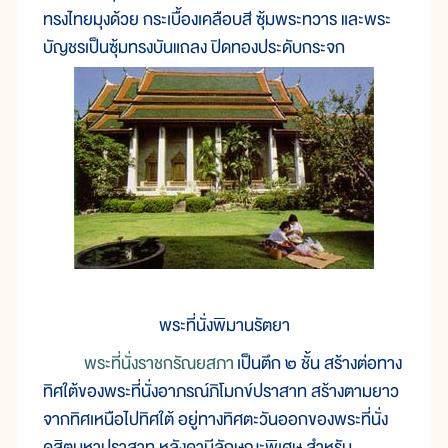
ทรงไทยมุงด้วย กระเบื้องเคลือบสี ซุ้มพระทวาร และพระ
บัญชรเป็นซุ้มทรงบันแถลง ปิดทองประดับกระจก
พระที่นั่งพิมานรัตยา
พระที่นั่งราชกรัณยสภา
เป็นตึก ๒ ชั้น สร้างต่อทาง
ทิศใต้ของพระที่นั่งอาภรณ์ภิโมกข์ปราสาท สร้างตามยาว
จากทิศเหนือไปทิศใต้ อยู่ทางทิศตะวันออกของพระที่นั่ง
ดุสิตมหาปราสาท หลังคามีลักษณะพิเศษ สำหรับ