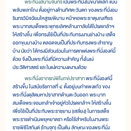
พระที่นั่งสนามจันทร์
เป็นพระที่นั่งไม้ขนาดเล็ก แบบ
พลับพลาโถง ตั้งอยู่ทางด้านทิศตะวันตก ของพระที่นั่งอม
รินทรวินิจฉัยมไหสูรยพิมาน หน้าหอพระธาตุมณเฑียร
พระบาทสมเด็จพระพุทธเลิศหล้านภาลัยได้โปรดเกล้าฯ
ให้สร้างขึ้น เพื่อทรงใช้เป็นที่ประทับทรงงานช่างบ้าง เสด็จ
ออกขุนนางบ้าง ตลอดจนเป็นที่ประทับทรงพระสำราญ
บ้าง นัยว่า ได้ทรงมีส่วนร่วมในการตกแต่งพระที่นั่งองค์นี้
ด้วย จึงเป็นพระที่นั่งที่มีความสำคัญ ทั้งในแง่
ประวัติศาสตร์ และในแง่ความงดงามด้วย
พระที่นั่งอาภรณ์พิโมกข์ปราสาท
พระที่นั่งองค์นี้
สร้างขึ้น ในสมัยรัชกาลที่ ๔ ตั้งอยู่บนกำแพงแก้ว ของ
พระที่นั่งดุสิตมหาปราสาทด้านตะวันออก พระบาท
สมเด็จพระจอมเกล้าเจ้าอยู่หัวโปรดเกล้าฯ ให้สร้างขึ้น
เพื่อใช้เป็นที่ประทับพระราชยาน (เสลี่ยง) ในการเสด็จ
พระราชดำเนินพยุหยาตรา หรือใช้สำหรับในงานพระ
ราชพิธีโสกันต์ (โกนจุก) เป็นต้น ลักษณะของพระที่นั่ง