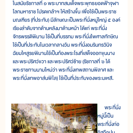
ในสมัยรัชกาลที่ ๑ พระบาทสมเด็จพระพุทธยอดฟ้าจุฬา
โลกมหาราช โปรดเกล้าฯ ให้สร้างขึ้น เพื่อใช้เป็นพระราช
มณเฑียร (ที่ประทับ) มีลักษณะเป็นพระที่นั่งหมู่ใหญ่ ๕ องค์
เรียงลำดับจากด้านหลังมาด้านหน้า ได้แก่ พระที่นั่ง
จักรพรรดิพิมาน ใช้เป็นที่บรรทม พระที่นั่งไพศาลทักษิณ
ใช้เป็นที่ประทับในเวลากลางวัน พระที่นั่งอมรินทรวินิจ
ฉัยมไหสูรยพิมานใช้เป็นท้องพระโรงที่เสด็จออกขุนนาง
และพระปรัศว์ขวา และพระปรัศว์ซ้าย (รัชกาลที่ ๖ ได้
พระราชทานนามใหม่ว่า พระที่นั่งเทพสถานพิลาศ และ
พระที่นั่งเทพอาส์นพิไล) ใช้เป็นที่ประทับของพระมเหสี.
พระที่นั่ง
หมู่นี้เป็น
พระที่นั่งก่อ
อิฐถือปูน