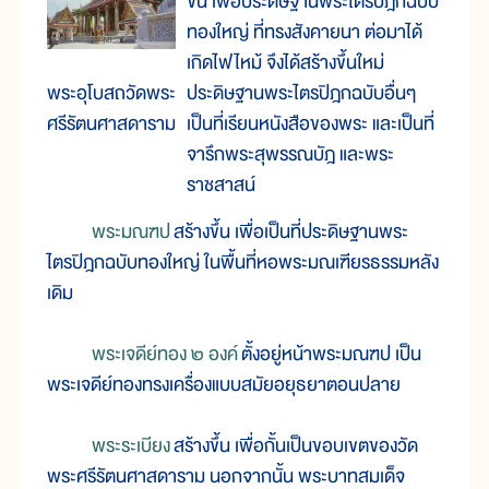
ขึ้น เพื่อประดิษฐานพระไตรปิฎกฉบับ
ทองใหญ่ ที่ทรงสังคายนา ต่อมาได้
เกิดไฟไหม้ จึงได้สร้างขึ้นใหม่
พระอุโบสถวัดพระ
ประดิษฐานพระไตรปิฎกฉบับอื่นๆ
ศรีรัตนศาสดาราม
เป็นที่เรียนหนังสือของพระ และเป็นที่
จารึกพระสุพรรณบัฎ และพระ
ราชสาสน์
พระมณฑป
สร้างขึ้น เพื่อเป็นที่ประดิษฐานพระ
ไตรปิฎกฉบับทองใหญ่ ในพื้นที่หอพระมณเฑียรธรรมหลัง
เดิม
พระเจดีย์ทอง ๒ องค์
ตั้งอยู่หน้าพระมณฑป เป็น
พระเจดีย์ทองทรงเครื่องแบบสมัยอยุธยาตอนปลาย
พระระเบียง
สร้างขึ้น เพื่อกั้นเป็นขอบเขตของวัด
พระศรีรัตนศาสดาราม นอกจากนั้น พระบาทสมเด็จ