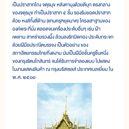
เป็นปราสาทโถง จตุรมุข หลังคามุงด้วยดีบุก ตรงกลาง
ของจตุรมุข ทำเป็นปราสาท ๕ ชั้น รองรับยอดปราสาท
ด้วย หงส์ทั้งสี่ด้าน (แทนครุฑยุดนาค) โครงเสาฐานของ
องค์พระที่นั่ง ตลอดจนเครื่องประดับอื่นๆ เช่น ฝ้า
เพดาน สาหร่ายรวงผึ้ง ล้วนลงรักปิดทอง ประดับกระจก
ด้วยฝีมือประณีตบรรจง เป็นตัวอย่าง ของ
สถาปัตยกรรมไทยที่งดงาม นับเป็นฝีมือชั้นครูชิ้นหนึ่ง
ของกรุงรัตนโกสินทร์ จนได้รับการจำลองแบบ ไปแสดง
ในงานแสดงสินค้า ณ กรุงบรัสเซลส์ ประเทศเบลเยี่ยม ใน
พ.ศ. ๒๕๐๑