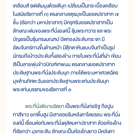
เคลือบสี (แต่เดิมมุงด้วยดีบุก เปลี่ยนเป็นกระเบื้องเคลือบ
ในสมัยรัชกาลที่ ๓) ตรงกลางจตุรมุขเป็นยอดปราสาท ๗
ชั้น (เรียกว่า มหาปราสาท) มีครุฑรับยอดปราสาทเป็น
ลักษณะเด่นของพระที่นั่งองค์นี้ ซุ้มพระทวาร และพระ
บัญชรเป็นซุ้มทรงมณฑป ปิดทองประดับกระจก มี
อัฒจันทร์ทางขึ้นด้านหน้า มีตุ๊กตาหินแบบจีนทำเป็นรูป
นักรบถือง้าวประดับทั้งสองข้าง ภายในพระที่นั่งที่ฝา เขียน
สีเป็นลายพุ่มข้าวบิณฑ์เทพนม ตรงกลางยอดปราสาท
ประดิษฐานพระที่นั่งประดับมุก ภายใต้พระมหาเศวตฉัตร
มุขด้านทิศตะวันออกประดิษฐานพระแท่นประดับมุก
พระแท่นบรรทมของรัชกาลที่ ๑
พระที่นั่งพิมานรัตยา
เป็นพระที่นั่งก่ออิฐ ถือปูน
ทาสีขาว ยกพื้นสูง มีเสาลอยรับหลังคาโดยรอบ พระที่นั่ง
องค์นี้ เชื่อมต่อกับพระที่นั่งดุสิตมหาปราสาท ด้วยห้องโถง
ที่เรียกว่า มุขกระสัน ลักษณะเป็นห้องโถงยาว มีหลังคา