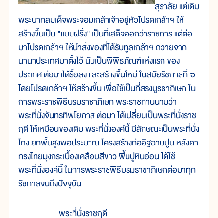
สุราลัย แต่เดิม
พระบาทสมเด็จพระจอมเกล้าเจ้าอยู่หัวโปรดเกล้าฯ ให้
สร้างขึ้นเป็น "แบบฝรั่ง" เป็นที่เสด็จออกว่าราชการ แต่ต่อ
มาโปรดเกล้าฯ ให้นำสิ่งของที่ได้รับทูลเกล้าฯ ถวายจาก
นานาประเทศมาตั้งไว้ นับเป็นพิพิธภัณฑ์แห่งแรก ของ
ประเทศ ต่อมาได้รื้อลง และสร้างขึ้นใหม่ ในสมัยรัชกาลที่ ๖
โดยโปรดเกล้าฯ ให้สร้างขึ้น เพื่อใช้เป็นที่สรงมูรธาภิเษก ใน
การพระราชพิธีบรมราชาภิเษก พระราชทานนามว่า
พระที่นั่งจันทรทิพโยภาส ต่อมา ได้เปลี่ยนเป็นพระที่นั่งราช
ฤดี ให้เหมือนของเดิม พระที่นั่งองค์นี้ มีลักษณะเป็นพระที่นั่ง
โถง ยกพื้นสูงพอประมาณ โครงสร้างก่ออิฐฉาบปูน หลังคา
ทรงไทยมุงกระเบื้องเคลือบสีขาว พื้นปูหินอ่อน ได้ใช้
พระที่นั่งองค์นี้ ในการพระราชพิธีบรมราชาภิเษกต่อมาทุก
รัชกาลจนถึงปัจจุบัน
พระที่นั่งราชฤดี