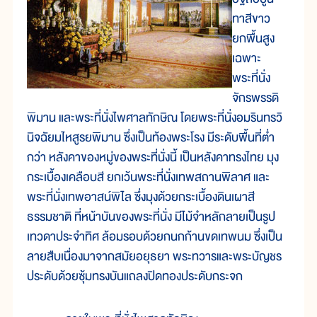
ทาสีขาว
ยกพื้นสูง
เฉพาะ
พระที่นั่ง
จักรพรรดิ
พิมาน และพระที่นั่งไพศาลทักษิณ โดยพระที่นั่งอมรินทรวิ
นิจฉัยมไหสูรยพิมาน ซึ่งเป็นท้องพระโรง มีระดับพื้นที่ต่ำ
กว่า หลังคาของหมู่ของพระที่นั่งนี้ เป็นหลังคาทรงไทย มุง
กระเบื้องเคลือบสี ยกเว้นพระที่นั่งเทพสถานพิลาศ และ
พระที่นั่งเทพอาสน์พิไล ซึ่งมุงด้วยกระเบื้องดินเผาสี
ธรรมชาติ ที่หน้าบันของพระที่นั่ง มีไม้จำหลักลายเป็นรูป
เทวดาประจำทิศ ล้อมรอบด้วยกนกก้านขดเทพนม ซึ่งเป็น
ลายสืบเนื่องมาจากสมัยอยุธยา พระทวารและพระบัญชร
ประดับด้วยซุ้มทรงบันแถลงปิดทองประดับกระจก