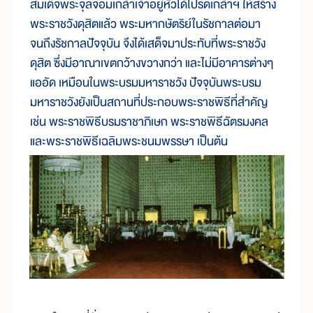
สมเด็จพระจุลจอมเกล้าเจ้าอยู่หัวได้โปรดเกล้าฯ ให้สร้าง
พระราชวังดุสิตแล้ว พระมหากษัตริย์ในรัชกาลต่อมา
จนถึงรัชกาลปัจจุบัน จึงได้เสด็จมาประทับที่พระราชวัง
ดุสิต ซึ่งมีอาณาเขตกว้างขวางกว่า และไม่มีอาคารต่างๆ
แออัด เหมือนในพระบรมมหาราชวัง ปัจจุบันพระบรม
มหาราชวังยังเป็นสถานที่ประกอบพระราชพิธีที่สำคัญ
เช่น พระราชพิธีบรมราชาภิเษก พระราชพิธีฉัตรมงคล
และพระราชพิธีเฉลิมพระชนมพรรษา เป็นต้น