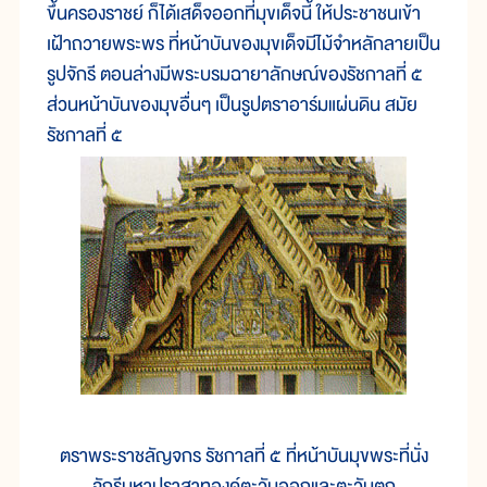
ขึ้นครองราชย์ ก็ได้เสด็จออกที่มุขเด็จนี้ ให้ประชาชนเข้า
เฝ้าถวายพระพร ที่หน้าบันของมุขเด็จมีไม้จำหลักลายเป็น
รูปจักรี ตอนล่างมีพระบรมฉายาลักษณ์ของรัชกาลที่ ๕
ส่วนหน้าบันของมุขอื่นๆ เป็นรูปตราอาร์มแผ่นดิน สมัย
รัชกาลที่ ๕
ตราพระราชลัญจกร รัชกาลที่ ๕ ที่หน้าบันมุขพระที่นั่ง
จักรีมหาปราสาทองค์ตะวันออกและตะวันตก