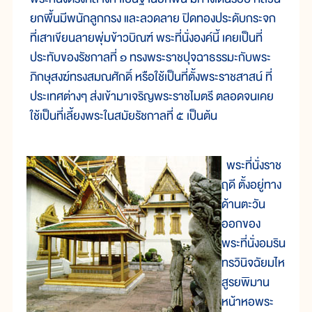
ยกพื้นมีพนักลูกกรง และลวดลาย ปิดทองประดับกระจก
ที่เสาเขียนลายพุ่มข้าวบิณฑ์ พระที่นั่งองค์นี้ เคยเป็นที่
ประทับของรัชกาลที่ ๑ ทรงพระราชปุจฉาธรรมะกับพระ
ภิกษุสงฆ์ทรงสมณศักดิ์ หรือใช้เป็นที่ตั้งพระราชสาสน์ ที่
ประเทศต่างๆ ส่งเข้ามาเจริญพระราชไมตรี ตลอดจนเคย
ใช้เป็นที่เลี้ยงพระในสมัยรัชกาลที่ ๕ เป็นต้น
พระที่นั่งราช
ฤดี ตั้งอยู่ทาง
ด้านตะวัน
ออกของ
พระที่นั่งอมริน
ทรวินิจฉัยมไห
สูรยพิมาน
หน้าหอพระ