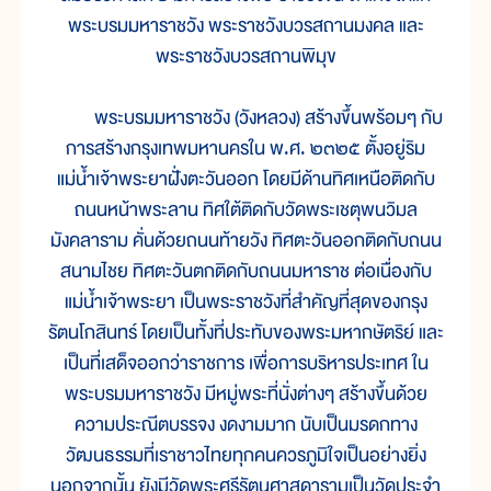
พระบรมมหาราชวัง พระราชวังบวรสถานมงคล และ
พระราชวังบวรสถานพิมุข
พระบรมมหาราชวัง (วังหลวง) สร้างขึ้นพร้อมๆ กับ
การสร้างกรุงเทพมหานครใน พ.ศ. ๒๓๒๕ ตั้งอยู่ริม
แม่น้ำเจ้าพระยาฝั่งตะวันออก โดยมีด้านทิศเหนือติดกับ
ถนนหน้าพระลาน ทิศใต้ติดกับวัดพระเชตุพนวิมล
มังคลาราม คั่นด้วยถนนท้ายวัง ทิศตะวันออกติดกับถนน
สนามไชย ทิศตะวันตกติดกับถนนมหาราช ต่อเนื่องกับ
แม่น้ำเจ้าพระยา เป็นพระราชวังที่สำคัญที่สุดของกรุง
รัตนโกสินทร์ โดยเป็นทั้งที่ประทับของพระมหากษัตริย์ และ
เป็นที่เสด็จออกว่าราชการ เพื่อการบริหารประเทศ ใน
พระบรมมหาราชวัง มีหมู่พระที่นั่งต่างๆ สร้างขึ้นด้วย
ความประณีตบรรจง งดงามมาก นับเป็นมรดกทาง
วัฒนธรรมที่เราชาวไทยทุกคนควรภูมิใจเป็นอย่างยิ่ง
นอกจากนั้น ยังมีวัดพระศรีรัตนศาสดารามเป็นวัดประจำ