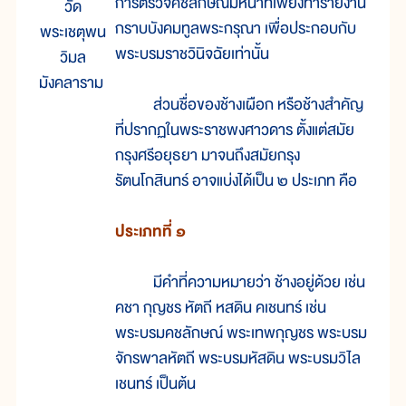
การตรวจคชลักษณ์มีหน้าที่เพียงทำรายงาน
วัด
กราบบังคมทูลพระกรุณา เพื่อประกอบกับ
พระเชตุพน
พระบรมราชวินิจฉัยเท่านั้น
วิมล
มังคลาราม
ส่วนชื่อของช้างเผือก หรือช้างสำคัญ
ที่ปรากฏในพระราชพงศาวดาร ตั้งแต่สมัย
กรุงศรีอยุธยา มาจนถึงสมัยกรุง
รัตนโกสินทร์ อาจแบ่งได้เป็น ๒ ประเภท คือ
ประเภทที่ ๑
มีคำที่ความหมายว่า ช้างอยู่ด้วย เช่น
คชา กุญชร หัตถี หสดิน คเชนทร์ เช่น
พระบรมคชลักษณ์ พระเทพกุญชร พระบรม
จักรพาลหัตถี พระบรมหัสดิน พระบรมวิไล
เชนทร์ เป็นต้น