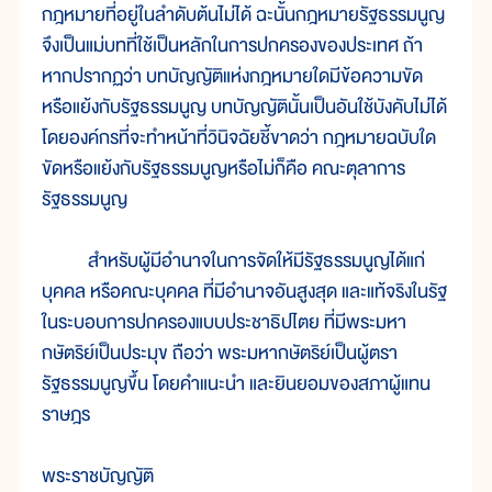
กฎหมายที่อยู่ในลำดับต้นไม่ได้ ฉะนั้นกฎหมายรัฐธรรมนูญ
จึงเป็นแม่บทที่ใช้เป็นหลักในการปกครองของประเทศ ถ้า
หากปรากฏว่า บทบัญญัติแห่งกฎหมายใดมีข้อความขัด
หรือแย้งกับรัฐธรรมนูญ บทบัญญัตินั้นเป็นอันใช้บังคับไม่ได้
โดยองค์กรที่จะทำหน้าที่วินิจฉัยชี้ขาดว่า กฎหมายฉบับใด
ขัดหรือแย้งกับรัฐธรรมนูญหรือไม่ก็คือ คณะตุลาการ
รัฐธรรมนูญ
สำหรับผู้มีอำนาจในการจัดให้มีรัฐธรรมนูญได้แก่
บุคคล หรือคณะบุคคล ที่มีอำนาจอันสูงสุด และแท้จริงในรัฐ
ในระบอบการปกครองแบบประชาธิปไตย ที่มีพระมหา
กษัตริย์เป็นประมุข ถือว่า พระมหากษัตริย์เป็นผู้ตรา
รัฐธรรมนูญขึ้น โดยคำแนะนำ และยินยอมของสภาผู้แทน
ราษฎร
พระราชบัญญัติ