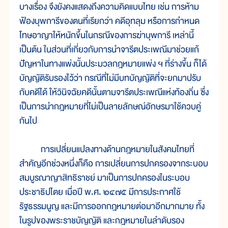
บางเรื่อง จึงยังคงแสดงถึงความคิดแบบไทย เช่น การห้าม
ฟ้องบุพการีของตนที่เรียกว่า คดีอุทลุม หรือการกำหนด
โทษอาญาให้หนักขึ้นในกรณีของการฆ่าบุพการี เหล่านี้
เป็นต้น ในส่วนที่เกี่ยวกับการนำจารีตประเพณีมาช่วยแก้
ปัญหาในทางแพ่งนั้นประมวลกฎหมายแพ่ง ฯ ที่ร่างขึ้น ก็ได้
บัญญัติรับรองไว้ว่า กรณีที่ไม่มีบทบัญญัติที่จะยกมาปรับ
กับคดีได้ ให้วินิจฉัยคดีนั้นตามจารีตประเพณีแห่งท้องถิ่น ซึ่ง
เป็นการนำกฎหมายที่ไม่เป็นลายลักษณ์อักษรมาใช้ควบคู่
กันไป
การเปลี่ยนแปลงทางด้านกฎหมายในสังคมไทยที่
สำคัญอีกช่วงหนึ่งก็คือ การเปลี่ยนการปกครองจากระบอบ
สมบูรณาญาสิทธิราชย์ มาเป็นการปกครองในระบอบ
ประชาธิปไตย เมื่อปี พ.ศ. ๒๔๗๕ มีการประกาศใช้
รัฐธรรมนูญ และมีการออกกฎหมายต่อมาอีกมากมาย ทั้ง
ในรูปของพระราชบัญญัติ และกฎหมายในลำดับรอง