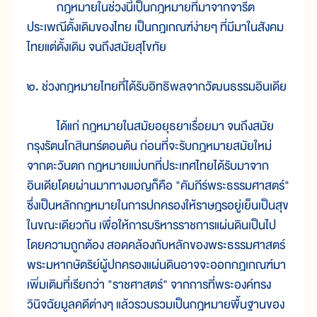
กฎหมายในช่วงนี้เป็นกฎหมายที่มาจากจารีต
ประเพณีดั้งเดิมของไทย เป็นกฎเกณฑ์ง่ายๆ ที่มีมาในสังคม
ไทยแต่ดั้งเดิม จนถึงสมัยสุโขทัย
๒. ช่วงกฎหมายไทยที่ได้รับอิทธิพลจากวัฒนธรรมอินเดีย
ได้แก่ กฎหมายในสมัยอยุธยาเรื่อยมา จนถึงสมัย
กรุงรัตนโกสินทร์ตอนต้น ก่อนที่จะรับกฎหมายสมัยใหม่
จากตะวันตก กฎหมายแม่บทที่ประเทศไทยได้รับมาจาก
อินเดียโดยผ่านมาทางมอญก็คือ "คัมภีร์พระธรรมศาสตร์"
ซึ่งเป็นหลักกฎหมายในการปกครองให้ราษฎรอยู่เย็นเป็นสุข
ในขณะเดียวกัน เพื่อให้การบริหารราชการแผ่นดินเป็นไป
โดยความถูกต้อง สอดคล้องกับหลักของพระธรรมศาสตร์
พระมหากษัตริย์ผู้ปกครองแผ่นดินอาจจะออกกฎเกณฑ์มา
เพิ่มเติมที่เรียกว่า "ราชศาสตร์" จากการที่พระองค์ทรง
วินิจฉัยมูลคดีต่างๆ แล้วรวบรวมเป็นกฎหมายพื้นฐานของ