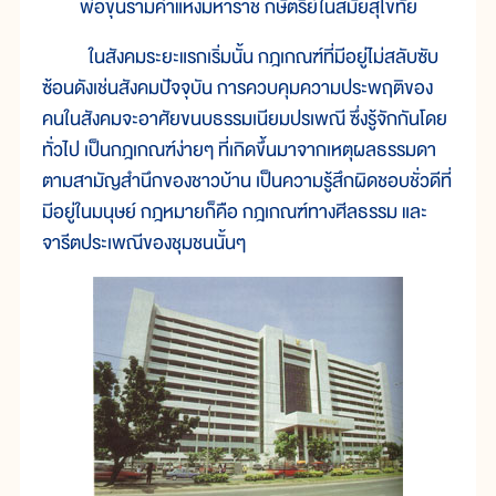
พ่อขุนรามคำแหงมหาราช กษัตริย์ในสมัยสุโขทัย
ในสังคมระยะแรกเริ่มนั้น กฎเกณฑ์ที่มีอยู่ไม่สลับซับ
ซ้อนดังเช่นสังคมปัจจุบัน การควบคุมความประพฤติของ
คนในสังคมจะอาศัยขนบธรรมเนียมปรเพณี ซึ่งรู้จักกันโดย
ทั่วไป เป็นกฎเกณฑ์ง่ายๆ ที่เกิดขึ้นมาจากเหตุผลธรรมดา
ตามสามัญสำนึกของชาวบ้าน เป็นความรู้สึกผิดชอบชั่วดีที่
มีอยู่ในมนุษย์ กฎหมายก็คือ กฎเกณฑ์ทางศีลธรรม และ
จารีตประเพณีของชุมชนนั้นๆ