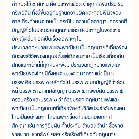
กำหนดไว้ ๕ สถาน คือ ประหารชีวิต จำคุก กักขัง ปรับ ริบ
ทรัพย์สิน ทั้งนี้ขึ้นอยู่กับฐานความผิด และดุลยพินิจของ
ศาล ที่จะกำหนดโทษเป็นกรณีไป ความผิดอาญานอกจากที่
บัญญัติไว้ในประมวลกฎหมายแล้ว ยังปรากฏในพระราช
บัญญัติอื่นๆ อีกเป็นเรื่องเฉพาะๆ ไป
ประมวลกฎหมายแพ่งและพาณิชย์ เป็นกฎหมายที่เกี่ยวข้อง
กับวงจรชีวิตของมนุษย์ตั้งแต่เกิดจนตาย เป็นเรื่องเกี่ยวกับ
สิทธิและหน้าที่ที่ทุกคนจะพึงมี ประมวลกฎหมายแพ่งและ
พาณิชย์ของไทยมีทั้งหมด ๑,๗๕๕ มาตรา แบ่งเป็น ๖
บรรพ คือ บรรพ ๑ หลักทั่วไป บรรพ ๒ บทบัญญัติว่าด้วย
หนี้ บรรพ ๓ เอกเทศสัญญา บรรพ ๔ ทรัพย์สิน บรรพ ๕
ครอบครัว และบรรพ ๖ ว่าด้วยมรดก กฎหมายแพ่งและ
พาณิชย์ เป็นกฎเกณฑ์ที่เกี่ยวข้องกับชีวิตประจำวันของคน
ไทยเป็นอย่างมาก โดยเฉพาะเรื่องที่เกี่ยวกับเอกเทศ
สัญญา เช่น การกู้ยืมเงิน ค้ำประกัน จำนอง จำนำ ซื้อขาย
ขายฝาก เช่าทรัพย์ ฯลฯ หรือเรื่องที่เกี่ยวกับกฎหมาย