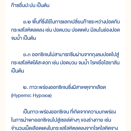
ก๊าซอื่นปะปน เป็นต้น
๑.๒ พื้นที่ซึ่งใช้ในการแลกเปลี่ยนก๊าซระหว่างปอดกับ
กระแสโลหิตลดลง เช่น ปอดบวม ปอดแฟบ มีลมในช่องปอด
จมน้ำ เป็นต้น
๑.๓ ออกซิเจนไม่สามารถซึมผ่านจากถุงลมปอดไปสู่
กระแสโลหิตได้สะดวก เช่น ปอดบวม จมน้ำ โรคเยื่อไฮยาลีน
เป็นต้น
๒. ภาวะพร่องออกซิเจนซึ่งมีสาเหตุจากเลือด
(Hypemic Hypoxia)
เป็นภาวะพร่องออกซิเจน ที่เกิดจากความบกพร่อง
ในการนำพาออกซิเจนไปสู่เซลล์ต่างๆ ของร่างกาย เช่น
จำนวนเม็ดเลือดแดงในกระแสโลหิตลดลงจากโรคโลหิตจาง