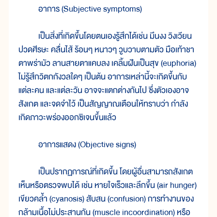
อาการ (Subjective symptoms)
เป็นสิ่งที่เกิดขึ้นโดยตนเองรู้สึกได้เช่น มึนงง วิงเวียน
ปวดศีรษะ คลื่นไส้ ร้อนๆ หนาวๆ วูบวาบตามตัว มือเท้าชา
ตาพร่ามัว ลานสายตาแคบลง เคลิ้มฝันเป็นสุข (euphoria)
ไม่รู้สึกวิตกกังวลใดๆ เป็นต้น อาการเหล่านี้จะเกิดขึ้นกับ
แต่ละคน และแต่ละวัน อาจจะแตกต่างกันไป ซึ่งตัวเองอาจ
สังเกต และจดจำไว้ เป็นสัญญาณเตือนให้ทราบว่า กำลัง
เกิดภาวะพร่องออกซิเจนขึ้นแล้ว
อาการแสดง (Objective signs)
เป็นปรากฏการณ์ที่เกิดขึ้น โดยผู้อื่นสามารถสังเกต
เห็นหรือตรวจพบได้ เช่น หายใจเร็วและลึกขึ้น (air hunger)
เขียวคล้ำ (cyanosis) สับสน (confusion) การทำงานของ
กล้ามเนื้อไม่ประสานกัน (muscle incoordination) หรือ