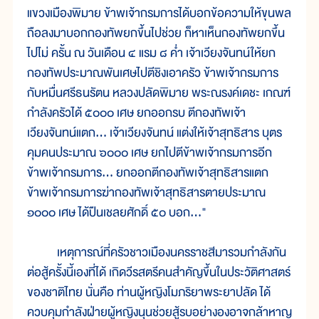
แขวงเมืองพิมาย ข้าพเจ้ากรมการได้บอกข้อความให้ขุนพล
ถือลงมาบอกกองทัพยกขึ้นไปช่วย ก็หาเห็นกองทัพยกขึ้น
ไปไม่ ครั้น ณ วันเดือน ๔ แรม ๘ ค่ำ เจ้าเวียงจันทน์ให้ยก
กองทัพประมาณพันเศษไปตีชิงเอาครัว ข้าพเจ้ากรมการ
กับหมื่นศรีธนรัตน หลวงปลัดพิมาย พระณรงค์เดชะ เกณฑ์
กำลังครัวได้ ๕๐๐๐ เศษ ยกออกรบ ตีกองทัพเจ้า
เวียงจันทน์แตก... เจ้าเวียงจันทน์ แต่งให้เจ้าสุทธิสาร บุตร
คุมคนประมาณ ๖๐๐๐ เศษ ยกไปตีข้าพเจ้ากรมการอีก
ข้าพเจ้ากรมการ... ยกออกตีกองทัพเจ้าสุทธิสารแตก
ข้าพเจ้ากรมการฆ่ากองทัพเจ้าสุทธิสารตายประมาณ
๑๐๐๐ เศษ ได้ปืนเชลยศักดิ์ ๕๐ บอก..."
เหตุการณ์ที่ครัวชาวเมืองนครราชสีมารวมกำลังกัน
ต่อสู้ครั้งนี้เองที่ได้ เกิดวีรสตรีคนสำคัญขึ้นในประวัติศาสตร์
ของชาติไทย นั่นคือ ท่านผู้หญิงโมภริยาพระยาปลัด ได้
ควบคุมกำลังฝ่ายผู้หญิงนุนช่วยสู้รบอย่างองอาจกล้าหาญ