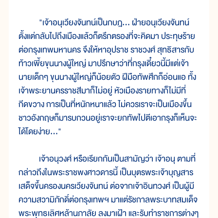
"เจ้าอนุเวียงจันทน์เป็นกบฎ... ฝ่ายอนุเวียงจันทน์
ตั้งแต่กลับไปถึงเมืองแล้วก็ตรึกตรองที่จะคิดมา ประทุษร้าย
ต่อกรุงเทพมหานคร จึงให้หาอุปราช ราชวงศ์ สุทธิสารกับ
ท้าวเพี้ยขุนนางผู้ใหญ่ มาปรึกษาว่าที่กรุงเดี๋ยวนี้มีแต่เจ้า
นายเด็กๆ ขุนนางผู้ใหญ่ก็น้อยตัว ฝีมือทัพศึกก็อ่อนแอ ทั้ง
เจ้าพระยานครราชสีมาก็ไม่อยู่ หัวเมืองรายทางก็ไม่มีที่
กีดขวาง การเป็นที่หนักหนาแล้ว ไม่ควรเราจะเป็นเมืองขึ้น
ชาวอังกฤษก็มารบกวนอยู่เราจะยกทัพไปตีเอากรุงก็เห็นจะ
ได้โดยง่าย..."
เจ้าอนุวงศ์ หรือเรียกกันเป็นสามัญว่า เจ้าอนุ ตามที่
กล่าวถึงในพระราชพงศาวดารนี้ เป็นบุตรพระเจ้าบุญสาร
เสด็จขึ้นครองนครเวียงจันทน์ ต่อจากเจ้าอินทวงศ์ เป็นผู้มี
ความสวามิภักดิ์ต่อกรุงเทพฯ มาแต่รัชกาลพระบาทสมเด็จ
พระพุทธเลิศหล้านภาลัย ลงมาเฝ้า และรับทำราชการต่างๆ