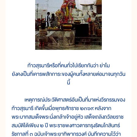
ท้าวสุรนารีหรือที่คนทั่วไปเรียกกันว่า ย่าโม
ยังคงเป็นที่เคารพสักการะของผู้คนทั้งหลายต่อมาจนทุกวัน
นี้
เหตุการณ์ประวัติศาสตร์อันเป็นที่มาแห่งวีรกรรมของ
ท้าวสุรนารี เกิดขึ้นเมื่อพุทธศักราช ๒๓๖๙ หลังจาก
พระบาทสมเด็จพระนั่งเกล้าเจ้าอยู่หัว เสด็จเถลิงถวัลยราช
สมบัติได้เพียง ๒ ปี พระราชพงศาวดารกรุงรัตนโกสินทร์
รัชกาลที่ ๓ ฉบับเจ้าพระยาทิพากรวงศ์ บันทึกความไว้ว่า