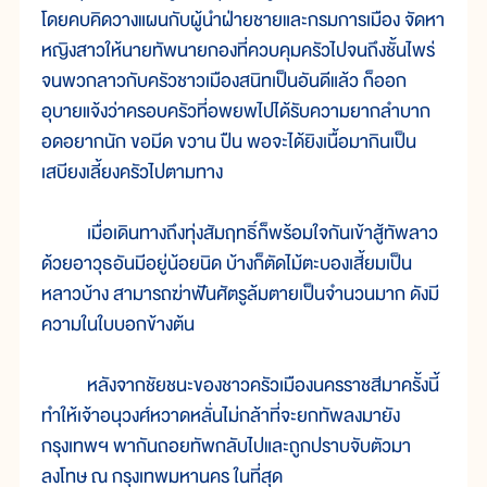
โดยคบคิดวางแผนกับผู้นำฝ่ายชายและกรมการเมือง จัดหา
หญิงสาวให้นายทัพนายกองที่ควบคุมครัวไปจนถึงชั้นไพร่
จนพวกลาวกับครัวชาวเมืองสนิทเป็นอันดีแล้ว ก็ออก
อุบายแจ้งว่าครอบครัวที่อพยพไปได้รับความยากลำบาก
อดอยากนัก ขอมีด ขวาน ปืน พอจะได้ยิงเนื้อมากินเป็น
เสบียงเลี้ยงครัวไปตามทาง
เมื่อเดินทางถึงทุ่งสัมฤทธิ์ก็พร้อมใจกันเข้าสู้ทัพลาว
ด้วยอาวุธอันมีอยู่น้อยนิด บ้างก็ตัดไม้ตะบองเสี้ยมเป็น
หลาวบ้าง สามารถฆ่าฟันศัตรูล้มตายเป็นจำนวนมาก ดังมี
ความในใบบอกข้างต้น
หลังจากชัยชนะของชาวครัวเมืองนครราชสีมาครั้งนี้
ทำให้เจ้าอนุวงศ์หวาดหลั่นไม่กล้าที่จะยกทัพลงมายัง
กรุงเทพฯ พากันถอยทัพกลับไปและถูกปราบจับตัวมา
ลงโทษ ณ กรุงเทพมหานคร ในที่สุด