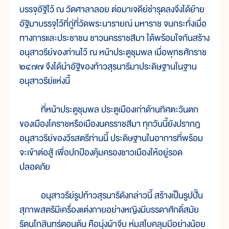
บรรจุอัฐิไว้ ณ วัดศาลาลอย ต่อมาเจดีย์ชำรุดลงจึงได้ย้าย
อัฐิมาบรรจุไว้ที่กู่ที่วัดพระนารายณ์ มหาราช จนกระทั่งเมื่อ
ทางการและประชาชน ชาวนครราชสีมา ได้พร้อมใจกันสร้าง
อนุสาวรีย์ของท่านไว้ ณ หน้าประตูชุมพล เมื่อพุทธศักราช
๒๔๗๗ จึงได้นำอัฐิของท้าวสุรนารีมาประดิษฐานในฐาน
อนุสาวรีย์แห่งนี้
ที่หน้าประตูชุมพล ประตูเมืองเก่าด้านทิศตะวันตก
ของเมืองโคราชหรือเมืองนครราชสีมา ทุกวันนี้ยังปรากฎ
อนุสาวรีย์ของวีรสตรีท่านนี้ ประดิษฐานในอาการที่พร้อม
จะเข้าต่อสู้ เพื่อปกป้องคุ้มครองชาวเมืองให้อยู่รอด
ปลอดภัย
อนุสาวรีย์รูปท้าวสุรนารีดังกล่าวนี้ สร้างเป็นรูปปั้น
สุภาพสตรีมีเครื่องแต่งกายอย่างหญิงมีบรรดาศักดิ์สมัย
รัตนโกสินทร์ตอนต้น คือนุ่งผ้าจีบ ห่มสไบคลุมมีอย่างน้อย