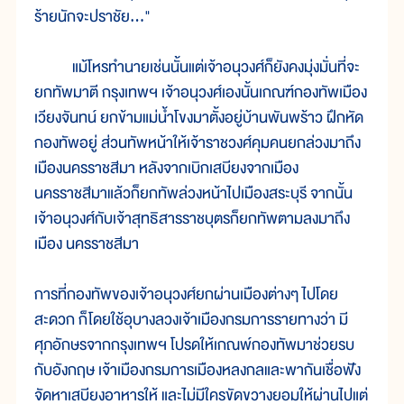
ร้ายนักจะปราชัย..."
แม้โหรทำนายเช่นนั้นแต่เจ้าอนุวงศ์ก็ยังคงมุ่งมั่นที่จะ
ยกทัพมาตี กรุงเทพฯ เจ้าอนุวงศ์เองนั้นเกณฑ์กองทัพเมือง
เวียงจันทน์ ยกข้ามแม่น้ำโขงมาตั้งอยู่บ้านพันพร้าว ฝึกหัด
กองทัพอยู่ ส่วนทัพหน้าให้เจ้าราชวงศ์คุมคนยกล่วงมาถึง
เมืองนครราชสีมา หลังจากเบิกเสบียงจากเมือง
นครราชสีมาแล้วก็ยกทัพล่วงหน้าไปเมืองสระบุรี จากนั้น
เจ้าอนุวงศ์กับเจ้าสุทธิสารราชบุตรก็ยกทัพตามลงมาถึง
เมือง นครราชสีมา
การที่กองทัพของเจ้าอนุวงศ์ยกผ่านเมืองต่างๆ ไปโดย
สะดวก ก็โดยใช้อุบางลวงเจ้าเมืองกรมการรายทางว่า มี
ศุภอักษรจากกรุงเทพฯ โปรดให้เกณพ์กองทัพมาช่วยรบ
กับอังกฤษ เจ้าเมืองกรมการเมืองหลงกลและพากันเชื่อฟัง
จัดหาเสบียงอาหารให้ และไม่มีใครขัดขวางยอมให้ผ่านไปแต่