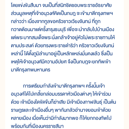
โดยแข่งขันสืบมา จนเป็นที่สนิทชิดชอบพระราชอัธยาศัย
ส่วนมูลเหตุที่เจ้าอนุวงศ์คิดเป็นกบฎ จะเข้ามาตีกรุงเทพฯ
กล่าวว่า เนื่องจากทูลขอครัวชาวเวียงจันทน์ ที่ถูก
กวาดต้อนมาแต่ครั้งกรุงธนบุรี เพื่อจะนำกลับไปบ้านเมือง
แต่พระบาทสมเด็จพระนั่งเกล้าเจ้าอยู่หัวไม่พระราชทานให้
ตามประสงค์ ด้วยทรงพระราชดำริว่า ครัวชาวเวียงจันทน์
เหล่านี้ ได้ตั้งภูมิลำเนาอยู่เป็นหลักแหล่งมั่นคงแล้ว ซึ่งเป็น
เหตุให้เจ้าอนุวงศ์มีความอัปยศ จึงเป็นกบฎจะยกทัพเข้า
มาตีกรุงเทพมหานคร
การเตรียมกำลังเข้ามาตีกรุงเทพฯ ครั้งนั้นเจ้า
อนุวงศ์ได้ไปเกลี้ยกล่อมบรรดาหัวเมืองต่างๆ ให้เข้าร่วม
ด้วย เจ้าเมืองใดขัดขืนก็ฆ่าเสีย มีเจ้าเมืองกาฬสินธุ์ เป็นต้น
ราษฎรและเจ้าเมืองอื่นๆ พากันกลัวอำนาจยอมเข้าด้วย
หลายเมือง เมื่อเห็นว่ามีกำลังมากพอ ก็ให้ยกกองทัพไป
พร้อมกันที่เมืองนครราชสีมา