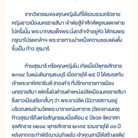
จากวีรกรรมของคุณหญิงโมที่ได้รวบรวมครัวชาย
หญิงชาวเมืองนครราชสีมา เข้าต่อสู้ข้าศึกศัตรูจนแตกพ่าย
ไปครั้งนั้น พระบาทสมเด็จพระนั่งเกล้าเจ้าอยู่หัว ได้ทรงพระ
กรุณาโปรดเกล้าฯ พระราชทานบำเหน็จความชอบแต่งตั้ง
ขึ้นเป็น ท้าว สุรนารี
ท้ายสุรนารี หรือคุณหญิงโม เกิดเมื่อปีพุทธศักราช
๒๓๑๔ ในแผ่นดินกรุงธนบุรี เมื่ออายุได้ ๒๕ ปี ได้สมรสกับ
เจ้าพระยาหิศราธิบดี (ทองคำ) ที่ปรึกษาราชการเมือง
นครราชสีมา แต่ครั้งยังดำรงตำแหน่งปลัดเมืองนครราชสีมา
ซึ่งชาวเมืองเรียกสั้นๆ ว่า พระยาปลัด มีนิวาสสถานอยู่
บริเวณตรงข้ามวัดพระนารายณ์มหาราช (วัดกลางนคร)
ท้าวสุรนารีถึงแก่อสัญกรรมเมื่อเดือน ๕ ปีชวด จัตวาศก
จุลศักราช ๑๒๑๔ พุทธศักราช ๒๓๙๕ รวมอายุได้ ๘๑ ปี
หลังจากกระทำพิธีฌาปนกิจแล้ว เจ้าคุณสามีได้สร้างเจดีย์