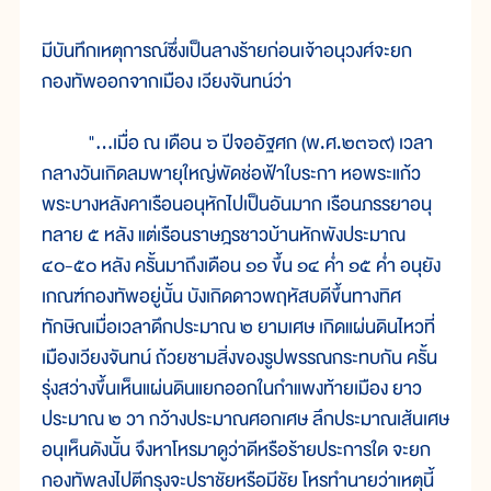
มีบันทึกเหตุการณ์ซึ่งเป็นลางร้ายก่อนเจ้าอนุวงศ์จะยก
กองทัพออกจากเมือง เวียงจันทน์ว่า
"...เมื่อ ณ เดือน ๖ ปีจออัฐศก (พ.ศ.๒๓๖๙) เวลา
กลางวันเกิดลมพายุใหญ่พัดช่อฟ้าใบระกา หอพระแก้ว
พระบางหลังคาเรือนอนุหักไปเป็นอันมาก เรือนภรรยาอนุ
ทลาย ๕ หลัง แต่เรือนราษฎรชาวบ้านหักพังประมาณ
๔๐-๕๐ หลัง ครั้นมาถึงเดือน ๑๑ ขึ้น ๑๔ ค่ำ ๑๕ ค่ำ อนุยัง
เกณฑ์กองทัพอยู่นั้น บังเกิดดาวพฤหัสบดีขึ้นทางทิศ
ทักษิณเมื่อเวลาดึกประมาณ ๒ ยามเศษ เกิดแผ่นดินไหวที่
เมืองเวียงจันทน์ ถ้วยชามสิ่งของรูปพรรณกระทบกัน ครั้น
รุ่งสว่างขึ้นเห็นแผ่นดินแยกออกในกำแพงท้ายเมือง ยาว
ประมาณ ๒ วา กว้างประมาณศอกเศษ ลึกประมาณเส้นเศษ
อนุเห็นดังนั้น จึงหาโหรมาดูว่าดีหรือร้ายประการใด จะยก
กองทัพลงไปตีกรุงจะปราชัยหรือมีชัย โหรทำนายว่าเหตุนี้