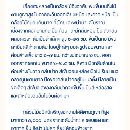
เอื้องแซะหลวงเป็นกล้วยไม้อิงอาศัย พบขึ้นบนกิ่งไม้
ตามภูเขาสูง ในภาคตะวันออกเฉียงเหนือ และภาคเหนือ เป็น
กล้วยไม้ที่นิยมกันมาก ทั้งไทยและพม่ามาแต่โบราณ
เนื่องจากดอกบานทนเป็นเดือน และมีกลิ่นหอมเย็น ส่งกลิ่น
ตลอดเวลา ต้นเป็นลำเล็กๆ สูง ๖-๑๘ ซม. ขึ้นเป็นกอ มีขน
ละเอียดสีดำตามต้น ใบอยู่ใกล้ๆ ยอด รูปขอบขนาน และ
ค่อนข้างแข็ง ยาว ๖-๗ ซม. กว้างประมาณ ๒ ซม. ดอก
ออกจากซอกใบ ขนาด ๒-๒.๕ ซม. สีขาว ผิวกลีบด้านใน
ค่อนข้างมันวาว กลีบปาก สีเขียวอมเหลือง ผิวไม่เรียบ แนว
กลางนูนตามยาว ปีกของกลีบปากอยู่ในแนวตั้ง มีลายเป็น
ขีดเล็กๆ สีเขียว สีของกลีบปากจะเข้มขึ้นเป็นสีเหลืองสด
และสีเหลืองอมส้มในวันต่อๆ มา
กล้วยไม้ชนิดนี้เจริญงอกงามได้ดีตามภูเขา ที่สูง
มากกว่า ๑,๐๐๐ เมตร จากระดับน้ำทะเล ชอบแสง และ
อากาศเย็น จึงนำไปปลูกเลี้ยงได้ค่อนข้างยาก