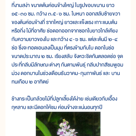
ที่งามสง่า ขนาดต้นค่อนข้างใหญ่ ใบรูปขอบขนาน ยาว
๑๕-๓๐ ซม. กว้าง ๓.๕-๖ ซม. ใบหนา ออกสลับซ้ายขวา
ของต้นค่อนข้างถี่ รากใหญ่ ยาวและแข็งแรง เกาะแนบต้น
หรือกิ่ง ไม้ที่อาศัย ช่อดอกออกจากซอกใบยาวใกล้เคียง
กับความยาวของใบ และกว้าง ๔-๖ ซม. แต่ละต้นมี ๒-๔
ช่อ ซึ่งจะทอดเอนลงเป็นมุม ที่ตรงข้ามกับใบ ดอกในช่อ
ขนาดประมาณ ๒ ซม. เรียงสลับ จังหวะชิดกันตลอดช่อ จุด
ประที่กลีบมีลักษณะต่างๆ กันตามพันธุ์ กลีบปากสีชมพูอม
ม่วง ดอกบานในช่วงเดือนธันวาคม-กุมภาพันธ์ และ บาน
ทนเกือบ ๒ อาทิตย์
ช้างกระเป็นกล้วยไม้ที่ปลูกเลี้ยงได้ง่าย เช่นเดียวกับเอื้อง
กุหลาบ และมีดอกให้ชม ค่อนข้างจะแน่นอนทุกปี