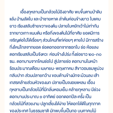
เอื้องกุหลาบเป็นกล้วยไม้อิงอาศัย พบขึ้นตามป่าดิบ
แล้ง ป่าผลัดใบ และป่าชายหาด ลำต้นค่อนข้างยาว ใบแคบ
ยาว เรียงสลับซ้ายขวาของต้น ปลายใบหยักเว้าไม่เท่ากัน
รากยาวเกาะแนบต้น หรือกิ่งของต้นไม้ที่อาศัย ยอดมีการ
เจริญต่อไปได้เรื่อยๆ ส่วนโคนที่แก่ค่อยๆ ตายไป มีการสร้าง
กิ่งใหม่ไกลจากยอด ช่อดอกออกจากซอกใบ ช่อ ห้อยลง
ดอกเรียงสลับเป็นจังหวะ ค่อนข้างโปร่ง ทั้งช่อยาว ๒๐-๓๐
ซม. ดอกบานจากโคนช่อไป สู่ปลายช่อ ดอกบานในหน้า
ร้อนประมาณเดือน เมษายน-พฤษภาคม สีขาวอมชมพูม่วง
กลีบปาก ส่วนปลายกว้าง ขอบด้านข้างมักจะม้วนลง เส้า
เกสรคล้ายส่วนหัวของนก ปลายเป็นจงอยแหลม เอื้อง
กุหลาบเป็นกล้วยไม้ที่มีกลิ่นหอมเย็น คล้ายกุหลาบ มีช่วง
ดอกบานประมาณ ๑ อาทิตย์ ออกดอกปีละครั้ง เป็น
กล้วยไม้ที่สวยงาม ปลูกเลี้ยงได้ง่าย ให้ดอกได้ดีในทุกภาค
ของประเทศ ในธรรมชาติ มักพบขึ้นเป็นกอ บนคาคบไม้