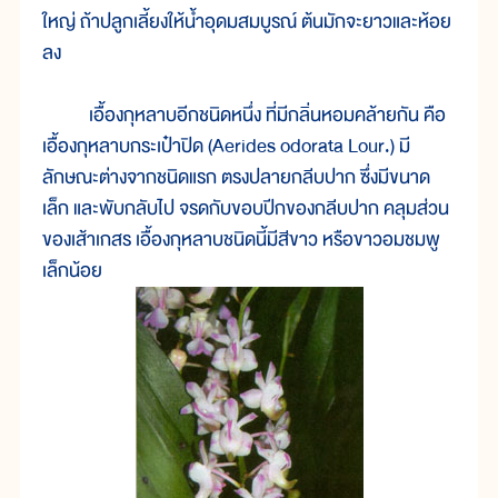
ใหญ่ ถ้าปลูกเลี้ยงให้น้ำอุดมสมบูรณ์ ต้นมักจะยาวและห้อย
ลง
เอื้องกุหลาบอีกชนิดหนึ่ง ที่มีกลิ่นหอมคล้ายกัน คือ
เอื้องกุหลาบกระเป๋าปิด (Aerides odorata Lour.) มี
ลักษณะต่างจากชนิดแรก ตรงปลายกลีบปาก ซึ่งมีขนาด
เล็ก และพับกลับไป จรดกับขอบปีกของกลีบปาก คลุมส่วน
ของเส้าเกสร เอื้องกุหลาบชนิดนี้มีสีขาว หรือขาวอมชมพู
เล็กน้อย