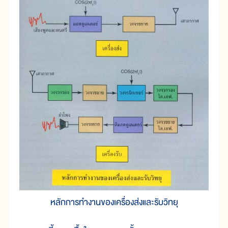
หลักการทำงานของเครื่องส่งและรับวิทยุ