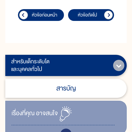
หัวข้อก่อนหน้า
หัวข้อถัดไป
สำหรับเด็กระดับโต
และบุคคลทั่วไป
สารบัญ
เรื่ิองที่คุณ
อาจสนใจ