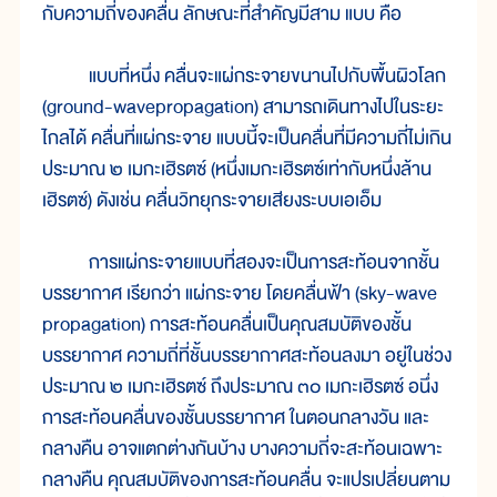
กับความถี่ของคลื่น ลักษณะที่สำคัญมีสาม แบบ คือ
แบบที่หนึ่ง คลื่นจะแผ่กระจายขนานไปกับพื้นผิวโลก
(ground-wavepropagation) สามารถเดินทางไปในระยะ
ไกลได้ คลื่นที่แผ่กระจาย แบบนี้จะเป็นคลื่นที่มีความถี่ไม่เกิน
ประมาณ ๒ เมกะเฮิรตซ์ (หนึ่งเมกะเฮิรตซ์เท่ากับหนึ่งล้าน
เฮิรตซ์) ดังเช่น คลื่นวิทยุกระจายเสียงระบบเอเอ็ม
การแผ่กระจายแบบที่สองจะเป็นการสะท้อนจากชั้น
บรรยากาศ เรียกว่า แผ่กระจาย โดยคลื่นฟ้า (sky-wave
propagation) การสะท้อนคลื่นเป็นคุณสมบัติของชั้น
บรรยากาศ ความถี่ที่ชั้นบรรยากาศสะท้อนลงมา อยู่ในช่วง
ประมาณ ๒ เมกะเฮิรตซ์ ถึงประมาณ ๓๐ เมกะเฮิรตซ์ อนึ่ง
การสะท้อนคลื่นของชั้นบรรยากาศ ในตอนกลางวัน และ
กลางคืน อาจแตกต่างกันบ้าง บางความถี่จะสะท้อนเฉพาะ
กลางคืน คุณสมบัติของการสะท้อนคลื่น จะแปรเปลี่ยนตาม