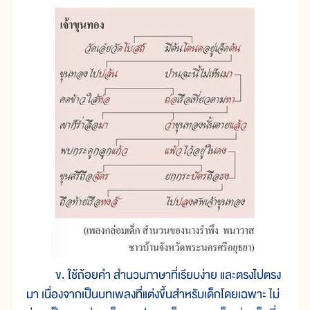
ข. ใช้ถ้อยคำ สำนวนภาษาที่เรียบง่าย และตรงไปตรง
มา เนื่องจากเป็นบทเพลงที่แต่งขึ้นสำหรับเด็กโดยเฉพาะ ไม่