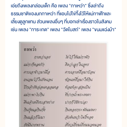
เอ่ยถึงเพลงกล่อมเด็ก คือ เพลง "กาเหว่า" ซึ่งเล่าถึง
ธรรมชาติของนกกาเหว่า ที่แอบไปไข่ทิ้งไว้ให้แม่กาฟักและ
เลี้ยงดูลูกแทน ส่วนเพลงอื่นๆ ที่บอกเล่าเรื่องราวในสังคม
เช่น เพลง "การะเกด" เพลง "วัดโบสถ์" เพลง "ขนมแฉ่งม้า"