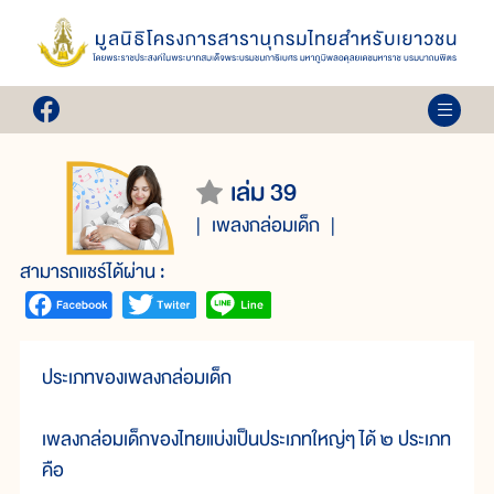
เล่ม 39
เพลงกล่อมเด็ก
สามารถแชร์ได้ผ่าน :
ประเภทของเพลงกล่อมเด็ก
เพลงกล่อมเด็กของไทยแบ่งเป็นประเภทใหญ่ๆ ได้ ๒ ประเภท
คือ