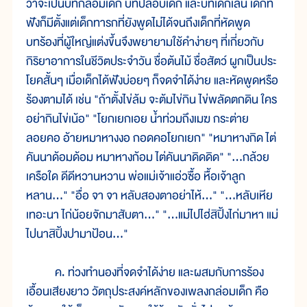
ว่าจะเป็นบทกล่อมเด็ก บทปลอบเด็ก และบทเด็กเล่น เด็กที่
ฟังก็มีตั้งแต่เด็กทารกที่ยังพูดไม่ได้จนถึงเด็กที่หัดพูด
บทร้องที่ผู้ใหญ่แต่งขึ้นจึงพยายามใช้คำง่ายๆ ที่เกี่ยวกับ
กิริยาอาการในชีวิตประจำวัน ชื่อต้นไม้ ชื่อสัตว์ ผูกเป็นประ
โยคสั้นๆ เมื่อเด็กได้ฟังบ่อยๆ ก็จดจำได้ง่าย และหัดพูดหรือ
ร้องตามได้ เช่น "ถ้าตั้งไข่ล้ม จะต้มไข่กิน ไข่พลัดตกดิน ใคร
อย่ากินไข่เน้อ" "โยกเยกเอย น้ำท่วมถึงเมฆ กระต่าย
ลอยคอ อ้ายหมาหางงอ กอดคอโยกเยก" "หมาหางกิด ไต่
คันนาด้อมด้อม หมาหางก้อม ไต่คันนาดิดดิด" "...กล้วย
เครือใด ดีดีหวานหวาน พ่อแม่เจ้าแอ่วซื้อ หื้อเจ้าลูก
หลาน..." "อื่อ จา จา หลับสองตาอย่าไห้..." "...หลับเหีย
เทอะนา ไก่น้อยจักมาสับตา..." "...แม่ไปไฮ่สิปิ้งไก่มาหา แม่
ไปนาสิปิ้งปามาป้อน..."
ค. ท่วงทำนองที่จดจำได้ง่าย และผสมกับการร้อง
เอื้อนเสียงยาว วัตถุประสงค์หลักของเพลงกล่อมเด็ก คือ