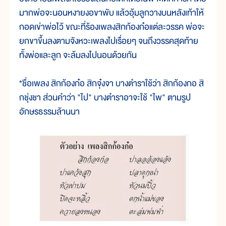
มากพ่อจะนอนหงายงอขาพับ แล้วอุ้มลูกวางบนหลังเท้าให้
กอดเข่าพ่อไว้ ขณะที่ร้องเพลงสิกก้องก๋อแต่ละวรรค พ่อจะ
ยกขาขึ้นลงตามจังหวะเพลงไปเรื่อยๆ จนถึงวรรคสุดท้าย
ทั้งพ่อและลูก จะล้มลงไปนอนด้วยกัน
*ชื่อเพลง สิกก้องก๋อ สิกจุ๋งจา บางตำราใช้ว่า สิกก้องกอ สิ
กชุ่งชา ส่วนคำว่า "ไป" บางตำราอาจะใช้ "ไพ" ตามรูป
อักษรธรรมล้านนา