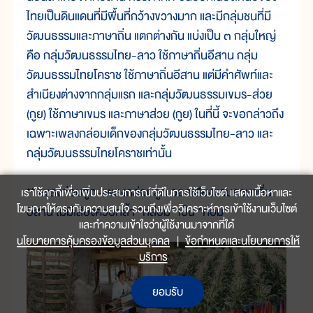
ไทยเป็นดินแดนที่มีพื้นที่กว้างขวางมาก และมีกลุ่มชนที่มี
วัฒนธรรมและภาษาถิ่น แตกต่างกัน แบ่งเป็น ๓ กลุ่มใหญ่
คือ กลุ่มวัฒนธรรมไทย-ลาว ใช้ภาษาถิ่นอีสาน กลุ่ม
วัฒนธรรมไทยโคราช ใช้ภาษาถิ่นอีสาน แต่มีคำศัพท์และ
สำเนียงต่างจากกลุ่มแรก และกลุ่มวัฒนธรรมเขมร-ส่วย
(กูย) ใช้ภาษาเขมร และภาษาส่วย (กูย) ในที่นี้ จะขอกล่าวถึง
เฉพาะเพลงกล่อมเด็กของกลุ่มวัฒนธรรมไทย-ลาว และ
กลุ่มวัฒนธรรมไทยโคราชเท่านั้น
** เพลงก่อมลูก-เพลงกล่อมลูก ออกเสียงตามภาษาถิ่น
เราใช้คุกกี้เพื่อเพิ่มประสบการณ์ที่ดีในการใช้เว็บไซต์ แสดงเนื้อหาและ
โฆษณาให้ตรงกับความสนใจ รวมถึงเพื่อวิเคราะห์การเข้าใช้งานเว็บไซต์
อีสาน ไม่มีเสียงควบกล้ำ "กล่อม" เป็น "ก่อม"
และทำความเข้าใจว่าผู้ใช้งานมาจากที่ใด๋
นโยบายการคุ้มครองข้อมูลส่วนบุคคล
|
ข้อกำหนดและนโยบายการให้
บริการ
ยอมรับ