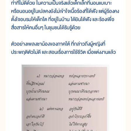
ทำที่ไม่ดีด้วย ในความเป็นจริงแล้วเด็กเล็กที่นอนแบเบาะ
หรือนอนอยู่ในเปลคงยังไม่เข้าใจเนื้อร้องที่ได้ฟัง แต่ผู้ร้องคง
ตั้งใจอบรมให้เด็กโต ที่อยู่ในบ้าน ได้ยินได้ฟัง และร้องเพื่อ
สื่อสารให้คนอื่นๆ ในชุมชนได้รับรู้ด้วย
ตัวอย่างเพลงชาน้องของภาคใต้ ที่กล่าวถึงผู้หญิงที่
ประพฤติตัวไม่ดี และสอนเรื่องการใช้ชีวิต เมื่อแต่งงานแล้ว