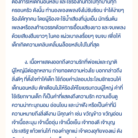
ต้องการให้เด็กนอนหลับ และใช้ร้องกันทั่วไปทุกบ้านทุก
ครอบครัว ดังนั้น ทำนองของเพลงจึงไม่ซับซ้อน จำได้ง่ายๆ
ร้องได้ทุกคน โดยผู้ร้องจะใช้น้ำเสียงที่นุ่มเย็น มักเริ่มต้น
เพลงหรือลงท้ายวรรคด้วยการเอื้อนเสียงยาว และจบเพลง
ด้วยเสียงฮึมยาวๆ ในคอ แผ่วเบาลงเรื่อยๆ จนจบ เพื่อให้
เด็กเกิดความเคลิบเคลิ้มผล็อยหลับไปในที่สุด
ง. เนื้อหาแสดงออกถึงความรักที่พ่อแม่และญาติ
ผู้ใหญ่มีต่อลูกหลาน ถ่ายทอดความห่วงใย บอกกล่าวถึง
สิ่งดีๆ ที่ตั้งใจทำให้เด็ก ใช้ถ้อยคำปลอบประโลมชักชวนให้
เด็กนอนหลับ ตักเตือนไม่ให้ร้องไห้โยเยรบกวนผู้ใหญ่ คำที่
ใช้เรียกขานเด็ก ก็เป็นคำที่แสดงถึงความรัก ความเอ็นดู
ความน่าทะนุถนอม อ่อนโยน และน่าฟัง หรือเป็นคำที่มี
ความหมายถึงสิ่งดีงาม มีคุณค่า เช่น ขวัญข้าว ขวัญอ่อน
เจ้าเนื้อละมุน เจ้าเนื้ออุ่น เจ้าเนื้อเย็น เจ้าทองดี เจ้าบุญ
ประเสริฐ แก้วแก่นไท้ ทองคำลูกแม่ เจ้าดวงอุทัยของแม่ ดัง