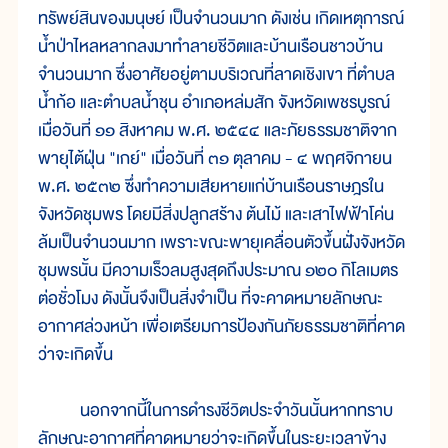
ทรัพย์สินของมนุษย์ เป็นจำนวนมาก ดังเช่น เกิดเหตุการณ์
น้ำป่าไหลหลากลงมาทำลายชีวิตและบ้านเรือนชาวบ้าน
จำนวนมาก ซึ่งอาศัยอยู่ตามบริเวณที่ลาดเชิงเขา ที่ตำบล
น้ำก้อ และตำบลน้ำชุน อำเภอหล่มสัก จังหวัดเพชรบูรณ์
เมื่อวันที่ ๑๑ สิงหาคม พ.ศ. ๒๕๔๔ และภัยธรรมชาติจาก
พายุไต้ฝุ่น "เกย์" เมื่อวันที่ ๓๑ ตุลาคม - ๔ พฤศจิกายน
พ.ศ. ๒๕๓๒ ซึ่งทำความเสียหายแก่บ้านเรือนราษฎรใน
จังหวัดชุมพร โดยมีสิ่งปลูกสร้าง ต้นไม้ และเสาไฟฟ้าโค่น
ล้มเป็นจำนวนมาก เพราะขณะพายุเคลื่อนตัวขึ้นฝั่งจังหวัด
ชุมพรนั้น มีความเร็วลมสูงสุดถึงประมาณ ๑๒๐ กิโลเมตร
ต่อชั่วโมง ดังนั้นจึงเป็นสิ่งจำเป็น ที่จะคาดหมายลักษณะ
อากาศล่วงหน้า เพื่อเตรียมการป้องกันภัยธรรมชาติที่คาด
ว่าจะเกิดขึ้น
นอกจากนี้ในการดำรงชีวิตประจำวันนั้นหากทราบ
ลักษณะอากาศที่คาดหมายว่าจะเกิดขึ้นในระยะเวลาข้าง