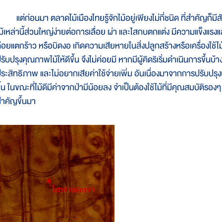
ต่ก่อนมา ตลาดไม้เมืองไทยรู้จักไม้อยู่เพียงไม่กี่ชนิด ที่สำคัญก็มีสัก
ม้เหล่านี้ส่วนใหญ่ง่ายต่อการเลื่อย ผ่า และไสกบตกแต่ง มีความแข็งแร
่อยแตกร้าว หรือบิดงอ เกิดความเสียหายในสิ่งปลูกสร้างหรือเครื่องใช้ไ
รับปรุงคุณภาพไม้ให้ดีขึ้น จึงไม่ค่อยมี หากมีผู้คิดริเริ่มดำเนินการขึ้น
ระสิทธิภาพ และไม่อยากเสียค่าใช้จ่ายเพิ่ม อันเนื่องมาจากการปรับปรุงน
ึ้น ในขณะที่ไม้ดีมีค่าจากป่ามีน้อยลง จำเป็นต้องใช้ไม้ที่มีคุณสมบัติ
ำคัญขึ้นมา