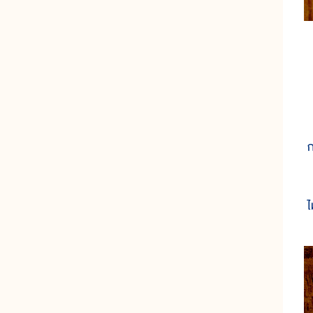
ก
ก
เ
ไ