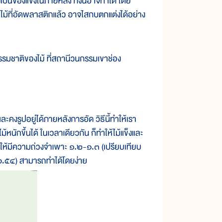
งเป็นของแข็งในภายหลัง ทั้งนี้อาจทำได้ โดย
ี ไม้ที่อัดพลาสติกแล้ว อาจไสกบตกแต่งได้อย่าง
าติของไม้ ที่สถานีวนกรรมเขาช่อง
งรูปอยู่ได้ภายหลังการอัด วิธีนี้ทำให้เรา
ม้หนักขึ้นได้ ในเวลาเดียวกัน ก็ทำให้ไม้แข็งและ
้ให้มีความถ่วงจำเพาะ ๑.๒-๑.๓ (เปรียบเทียบ
๑.๕๔) สามารถทำได้โดยง่าย