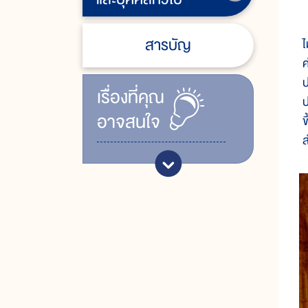
แ
สารบัญ
ไ
ค
ป
เรื่ิองที่คุณ
ป
อาจสนใจ
ข
ส