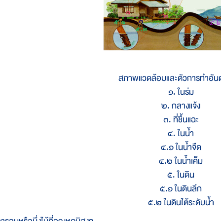
สภาพแวดล้อมและตัวการทำอันต
๑. ในร่ม
๒. กลางแจ้ง
๓. ที่ชื้นแฉะ
๔. ในน้ำ
๔.๑ ในน้ำจืด
๔.๒ ในน้ำเค็ม
๕. ในดิน
๕.๑ ในดินลึก
๕.๒ ในดินใต้ระดับน้ำ