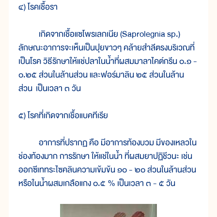
๔) โรคเชื้อรา
เกิดจากเชื้อแซโพรเลกเนีย (Saprolegnia sp.)
ลักษณะอาการจะเห็นเป็นปุยขาวๆ คล้ายสำลีตรงบริเวณที่
เป็นโรค วิธีรักษาให้แช่ปลาในน้ำที่ผสมมาลาไคต์กรีน ๐.๑ -
๐.๒๕ ส่วนในล้านส่วน และฟอร์มาลิน ๒๕ ส่วนในล้าน
ส่วน เป็นเวลา ๓ วัน
๕) โรคที่เกิดจากเชื้อแบคทีเรีย
อาการที่ปรากฏ คือ มีอาการท้องบวม มีของเหลวใน
ช่องท้องมาก การรักษา ให้แช่ในน้ำ ที่ผสมยาปฏิชีวนะ เช่น
ออกซีเททระไซคลินความเข้มข้น ๑๐ - ๒๐ ส่วนในล้านส่วน
หรือในน้ำผสมเกลือแกง ๐.๕ % เป็นเวลา ๓ - ๕ วัน