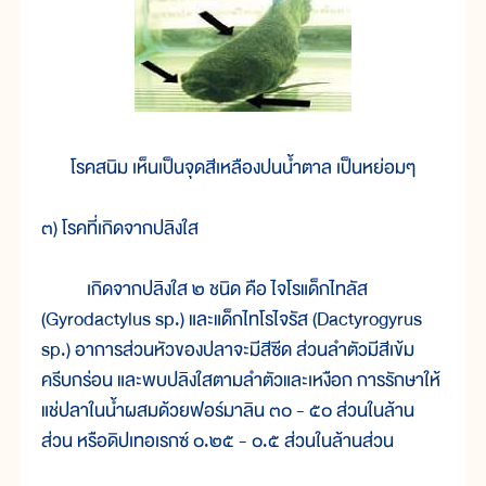
โรคสนิม เห็นเป็นจุดสีเหลืองปนน้ำตาล เป็นหย่อมๆ
๓) โรคที่เกิดจากปลิงใส
เกิดจากปลิงใส ๒ ชนิด คือ ไจโรแด็กไทลัส
(Gyrodactylus sp.) และแด็กไทโรไจรัส (Dactyrogyrus
sp.) อาการส่วนหัวของปลาจะมีสีซีด ส่วนลำตัวมีสีเข้ม
ครีบกร่อน และพบปลิงใสตามลำตัวและเหงือก การรักษาให้
แช่ปลาในน้ำผสมด้วยฟอร์มาลิน ๓๐ - ๕๐ ส่วนในล้าน
ส่วน หรือดิปเทอเรกซ์ ๐.๒๕ - ๐.๕ ส่วนในล้านส่วน