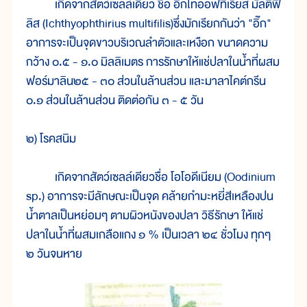
เกิดจากสัตว์เซลล์เดียว ชื่อ อิกไทออฟทีเรียส มัลติฟิ
ลิส (Ichthyophthirius multifilis)ซึ่งมักเรียกกันว่า "อิ๊ก"
อาการจะเป็นจุดขาวบริเวณลำตัวและเหงือก ขนาดความ
กว้าง ๐.๕ - ๑.๐ มิลลิเมตร การรักษาให้แช่ปลาในน้ำที่ผสม
ฟอร์มาลิน๒๕ - ๓๐ ส่วนในล้านส่วน และมาลาไคต์กรีน
๐.๑ ส่วนในล้านส่วน ติดต่อกัน ๓ - ๕ วัน
๒) โรคสนิม
เกิดจากสัตว์เซลล์เดียวชื่อ โอโอดีเนียม (Oodinium
sp.) อาการจะมีลักษณะเป็นจุด คล้ายกำมะหยี่สีเหลืองปน
น้ำตาลเป็นหย่อมๆ ตามผิวหนังของปลา วิธีรักษา ให้แช่
ปลาในน้ำที่ผสมเกลือแกง ๑ % เป็นเวลา ๒๔ ชั่วโมง ทุกๆ
๒ วันจนหาย