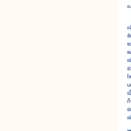
๑.
เ
เ
ซ
แ
แ
เ
ช
โ
น
เ
ก
ช
เ
เห