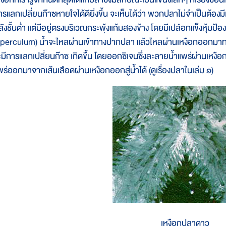
ารแลกเปลี่ยนก๊าซหายใจได้ดียิ่งขึ้น จะเห็นได้ว่า พวกปลาไม่จำเป็นต้องมี
ลังชั้นต่ำ แต่มีอยู่ตรงบริเวณกระพุ้งแก้มสองข้าง โดยมีเปลือกแข็งหุ้ม
operculum) น้ำจะไหลผ่านเข้าทางปากปลา แล้วไหลผ่านเหงือกออกมาทาง
ะมีการแลกเปลี่ยนก๊าซ เกิดขึ้น โดยออกซิเจนซึ่งละลายน้ำแพร่ผ่านเหงือ
พร่ออกมาจากเส้นเลือดผ่านเหงือกออกสู่น้ำได้ (ดูเรื่องปลาในเล่ม ๑)
เหงือกปลาดาว