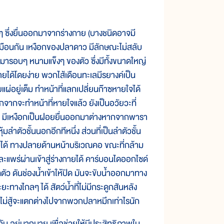
ๆ ซึ่งยื่นออกมาจากร่างกาย (บางชนิดอาจมี
่เหมือนกัน เหงือกของปลาดาว มีลักษณะไม่สลับ
มารอบๆ หนามแข็งๆ ของตัว ซึ่งมีทั้งขนาดใหญ่
ายได้โดยง่าย พวกไส้เดือนทะเลมีรยางค์เป็น
ผ่อยู่เต็ม ทำหน้าที่แลกเปลี่ยนก๊าซหายใจได้
กจากจะทำหน้าที่หายใจแล้ว ยังเป็นอวัยวะที่
ทราย มีเหงือกเป็นฝอยยื่นออกมาต่างหากจากพารา
มลำตัวชั้นนอกอีกทีหนึ่ง ส่วนที่เป็นลำตัวชั้น
ไปได้ ทางปลายด้านหน้าบริเวณคอ ขณะที่กล้าม
ละแพร่ผ่านเข้าสู่ร่างกายได้ คาร์บอนไดออกไซด์
ัว ดันช่องน้ำเข้าให้ปิด มันจะขับน้ำออกมาทาง
ทางไกลๆ ได้ สัตว์น้ำที่ไม่มีกระดูกสันหลัง
ก็ไม่สู้จะแตกต่างไปจากพวกปลาหมึกเท่าไรนัก
้อนกัน อยู่มากมาย เพื่อช่วยให้มีประสิทธิภาพใน