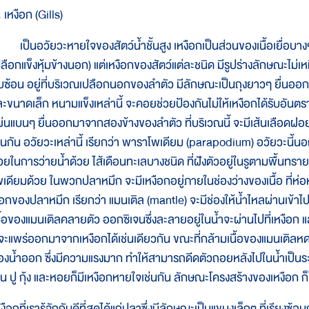
 เหงือก (Gills)
ป็นอวัยวะหายใจของสัตว์น้ำชั้นสูง เหงือกเป็นส่วนของเนื้อเยื่อบาง
ปลือกแข็งหุ้มข้างนอก) แต่เหงือกของสัตว์แต่ละชนิด มีรูปร่างลักษณะไม
ับซ้อน อยู่ที่บริเวณเปลือกนอกของลำตัว มีลักษณะเป็นถุงยาวๆ ยื่นออก
ละขนาดเล็ก หนามแข็งเหล่านี้ จะคอยช่วยป้องกันไม่ให้เหงือกได้รับอันตร
ผ่นแบนๆ ยื่นออกมาจากสองข้างของลำตัว ที่บริเวณนี้ จะมีเส้นเลือดฝอยแ
ช่นกัน อวัยวะเหล่านี้ เรียกว่า พาราโพเดียม (parapodium) อวัยวะนี้นอ
่วยในการว่ายน้ำด้วย ไส้เดือนทะเลบางชนิด ที่ฝังตัวอยู่ในรูตามพื้น
พเดียมด้วย ในพวกปลาหมึก จะมีเหงือกอยู่ภายในช่องว่างของเนื้อ ที่ห่อหุ้
อกของปลาหมึก เรียกว่า แมนเติล (mantle) จะมีช่องให้น้ำไหลผ่านเข้า
นื้อของแมนเติลคลายตัว ออกซิเจนซึ่งละลายอยู่ในน้ำจะผ่านไปที่เหงือก แ
็จะแพร่ออกมาจากเหงือกได้เช่นเดียวกัน ขณะที่กล้ามเนื้อของแมนเติลหดต
่องน้ำออก ซึ่งมีความแรงมาก ทำให้สามารถดีดตัวถอยหลังไปในน้ำเป็นระยะ
ช่น ปู กุ้ง และหอยก็มีเหงือกหายใจเช่นกัน ลักษณะโครงสร้างของเหงือก 
งือกที่เรารู้จักกันดีที่สุดได้แก่ปลาซึ่งมีลักษณะเป็นแขนงเล็กๆ ที่เรียงซ