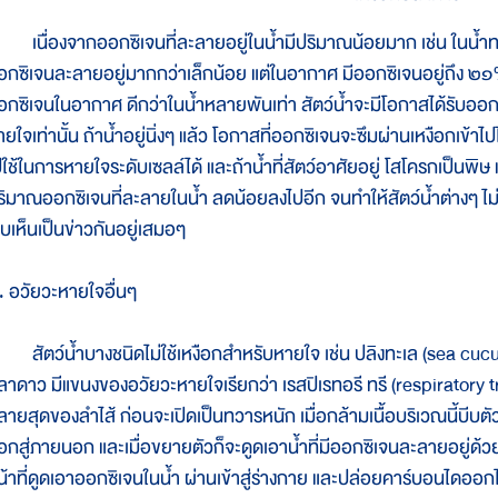
นื่องจากออกซิเจนที่ละลายอยู่ในน้ำมีปริมาณน้อยมาก เช่น ในน้ำทะเ
อกซิเจนละลายอยู่มากกว่าเล็กน้อย แต่ในอากาศ มีออกซิเจนอยู่ถึง ๒๑%
อกซิเจนในอากาศ ดีกว่าในน้ำหลายพันเท่า สัตว์น้ำจะมีโอกาสได้รับออกซ
ยใจเท่านั้น ถ้าน้ำอยู่นิ่งๆ แล้ว โอกาสที่ออกซิเจนจะซึมผ่านเหงือกเข้าไ
ปใช้ในการหายใจระดับเซลล์ได้ และถ้าน้ำที่สัตว์อาศัยอยู่ โสโครกเป็นพิษ 
ริมาณออกซิเจนที่ละลายในน้ำ ลดน้อยลงไปอีก จนทำให้สัตว์น้ำต่างๆ ไม่อาจ
บเห็นเป็นข่าวกันอยู่เสมอๆ
. อวัยวะหายใจอื่นๆ
ัตว์น้ำบางชนิดไม่ใช้เหงือกสำหรับหายใจ เช่น ปลิงทะเล (sea cucumber
ลาดาว มีแขนงของอวัยวะหายใจเรียกว่า เรสปิเรทอรี ทรี (respiratory tre
ลายสุดของลำไส้ ก่อนจะเปิดเป็นทวารหนัก เมื่อกล้ามเนื้อบริเวณนี้บีบตั
อกสู่ภายนอก และเมื่อขยายตัวก็จะดูดเอาน้ำที่มีออกซิเจนละลายอยู่ด้วยผ่
น้าที่ดูดเอาออกซิเจนในน้ำ ผ่านเข้าสู่ร่างกาย และปล่อยคาร์บอนไดออก