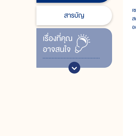
ส
เ
สารบัญ
ส
อ
เรื่ิองที่คุณ
อาจสนใจ