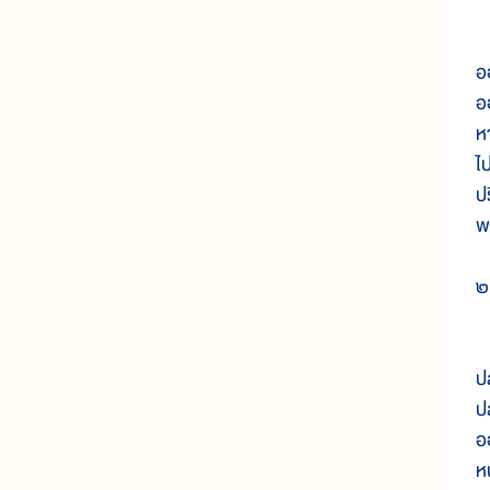
เ
อ
อ
หา
ไ
ป
พ
๒
ส
ป
ป
อ
ห