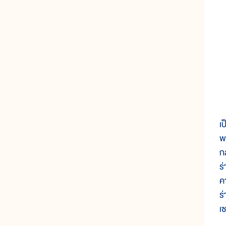
พ
เ
พ
กล
ร
ค
ร
เ