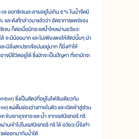
ล ออกซิเจนละลายอยู่ไม่เกิน ๕% ในน้ำจืดมี
 และดังที่กล่าวมาแล้วว่า อัตราการแพร่ของ
ิเจน ก็ต่อเมื่อมีกระแสน้ำไหลผ่านอวัยวะ
ปได้ จะมีน้อยมาก และไม่เพียงพอให้สัตว์นั้นๆ นำ
และมีสิ่งสกปรกเจือปนอยู่มาก ก็ยิ่งทำให้
มีชีวิตอยู่ได้ ซึ่งมักจะเป็นปัญหา ที่เรามักจะ
) ซึ่งเป็นสัตว์ที่อยู่ในไฟลัมเดียวกับ
e) แผ่เต็มช่องว่างภายในตัว และเปิดเข้าสู่ส่วน
วจะขับเอาอุจจาระและน้ำ จากเรสปิเรทอรี ทรี
านเข้าไปในเรสปิเรทอรี ทรี ได้ อวัยวะนี้จึงทำ
ไซด์ออกมากับน้ำได้