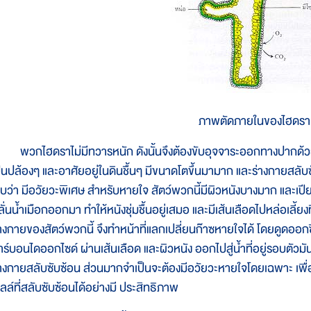
ภาพตัดภายในของไฮดรา
วกไฮดราไม่มีทวารหนัก ดังนั้นจึงต้องขับอุจจาระออกทางปากด้วย แม้แ
ป็นปล้องๆ และอาศัยอยู่ในดินชื้นๆ มีขนาดโตขึ้นมามาก และร่างกายสลั
บว่า มีอวัยวะพิเศษ สำหรับหายใจ สัตว์พวกนี้มีผิวหนังบางมาก และเปีย
ั่นน้ำเมือกออกมา ทำให้หนังชุ่มชื้นอยู่เสมอ และมีเส้นเลือดไปหล่อเลี้ยง
่างกายของสัตว์พวกนี้ จึงทำหน้าที่แลกเปลี่ยนก๊าซหายใจได้ โดยดูดออกซิ
าร์บอนไดออกไซด์ ผ่านเส้นเลือด และผิวหนัง ออกไปสู่น้ำที่อยู่รอบตัวมันไ
่างกายสลับซับซ้อน ส่วนมากจำเป็นจะต้องมีอวัยวะหายใจโดยเฉพาะ เพื
ซลล์ที่สลับซับซ้อนได้อย่างมี ประสิทธิภาพ