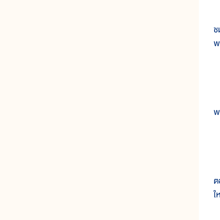
เ
ช
พ
๓
ส
พ
๔
พ
ต
ให