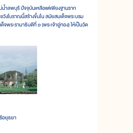
ำลพบุรี ปัจจุบันเหลือแต่เพียงฐานราก
ระราชวังโบราณนี้สร้างขึ้นใน สมัยสมเด็จพระบรม
็จพระรามาธิบดีที่ ๑ (พระเจ้าอู่ทอง) ให้เป็นวัด
รีอยุธยา