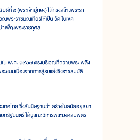
ีที่ ๑ (พระเจ้าอู่ทอง) ได้ทรงสร้างพระรา
ิเวณพระราชมณเทียรให้เป็น วัด ในเขต
อกบำเพ็ญพระราชกุศล
ใน พ.ศ. ๑๙๖๗ ตรงบริเวณที่ถวายพระเพลิง
พระชนม์เนื่องจากการสู้รบแย่งชิงราชสมบัติ
ทศไทย ซึ่งสันนิษฐานว่า สร้างในสมัยอยุธยา
ยกรัฐมนตรี ได้บูรณะวิหารพระมงคลบพิตร