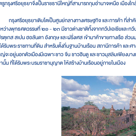
ัตรูกรุงศรีอยุธยาจึงเป็นราชธานีใหญ่ที่สามารถกุมอำนาจเหนือ เมืองใก
รุงศรีอยุธยาเติบโตเป็นศูนย์กลางทางเศรษฐกิจ และการค้า ที่สำคัญแห
ะหว่างพุทธศตวรรษที่ ๒๑ - ๒๓ มีชาวต่างชาติทั้งจากทวีปเอเชียและทวีปยุโร
ปรตุเกส สเปน ฮอลันดา อังกฤษ และฝรั่งเศส เข้ามาค้าขายทางเรือ ส่ว
็ได้รับพระราชทานที่ดิน สำหรับตั้งถิ่นฐานบ้านเรือน สถานีการค้า แล
หญ่จะอยู่นอกตัวเมืองมีเฉพาะชาว จีน ชาวฮินดู และชาวมุสลิมเพียงบางก
ท่านั้น ที่ได้รับพระบรมราชานุญาต ให้สร้างบ้านเรือนอยู่ภายในเมือง