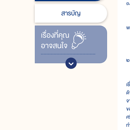
๑.
สารบัญ
อ
พ
เรื่ิองที่คุณ
อาจสนใจ
ก
๒
ก
เช
ด
จ
ข
ศ
ท