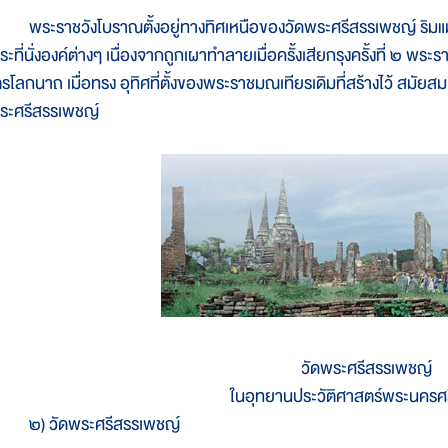
ระราชวังโบราณตั้งอยู่ทางทิศเหนือของวัดพระศรีสรรเพชญ์ ริมแม่น้
ระที่นั่งองค์ต่างๆ เนื่องจากถูกเผาทำลายเมื่อครั้งเสียกรุงครั้งที่ ๒ พ
รโลกนาถ เมื่อทรง อุทิศที่ตั้งของพระราชมณเทียรเดิมที่สร้างไว้ สมัยสมเด
ระศรีสรรเพชญ์
วัดพระศรีสรรเพชญ์
ในอุทยานประวัติศาสตร์พระนครศ
) วัดพระศรีสรรเพชญ์