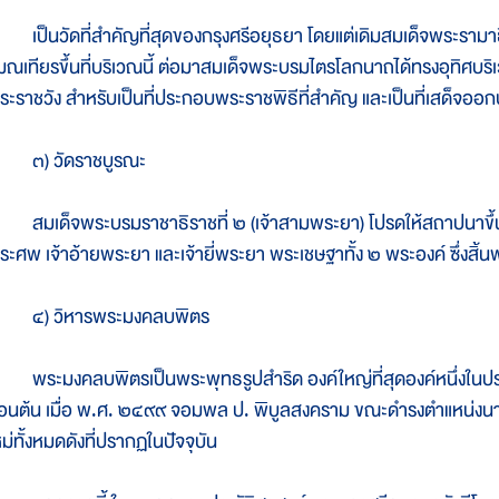
ป็นวัดที่สำคัญที่สุดของกรุงศรีอยุธยา โดยแต่เดิมสมเด็จพระรามาธิบด
มณเทียรขึ้นที่บริเวณนี้ ต่อมาสมเด็จพระบรมไตรโลกนาถได้ทรงอุทิศบร
ระราชวัง สำหรับเป็นที่ประกอบพระราชพิธีที่สำคัญ และเป็นที่เสด็จอ
) วัดราชบูรณะ
มเด็จพระบรมราชาธิราชที่ ๒ (เจ้าสามพระยา) โปรดให้สถาปนาขึ้น
ระศพ เจ้าอ้ายพระยา และเจ้ายี่พระยา พระเชษฐาทั้ง ๒ พระองค์ ซึ่งสิ้น
) วิหารพระมงคลบพิตร
ระมงคลบพิตรเป็นพระพุทธรูปสำริด องค์ใหญ่ที่สุดองค์หนึ่งในประเ
อนต้น เมื่อ พ.ศ. ๒๔๙๙ จอมพล ป. พิบูลสงคราม ขณะดำรงตำแหน่งนา
ม่ทั้งหมดดังที่ปรากฏในปัจจุบัน