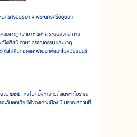
ระนครศรีอยุธยา จ.พระนครศรีอยุธยา
กครอง กฎหมาย การศาล ระบบสังคม การ
ะณีตศิลป์ ภาษา วรรณกรรม และนาฏ
ว้ ซึ่งได้สืบทอดและพัฒนาต่อมาในสมัยธนบุรี
ี ๔๒๕ แห่ง ในที่นี้จะกล่าวถึงเฉพาะโบราณ
ิศตะวันตกเฉียงใต้ของเกาะเมือง มีโบราณสถานที่