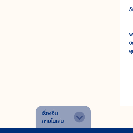
น
ว
ก
พ
ย
อ
เรื่องอื่น
ภายในเล่ม