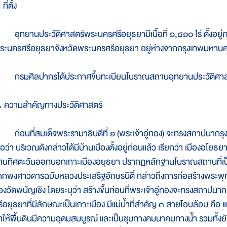
 ที่ตั้ง
ุทยานประวัติศาสตร์พระนครศรีอยุธยามีเนื้อที่ ๑,๘๑๐ ไร่ ตั้งอยู่
ระนครศรีอยุธยาจังหวัดพระนครศรีอยุธยา อยู่ห่างจากกรุงเทพมหาน
รมศิลปากรได้ประกาศขึ้นทะเบียนโบราณสถานอุทยานประวัติศาสตร์พร
. ความสำคัญทางประวัติศาสตร์
่อนที่สมเด็จพระรามาธิบดีที่ ๑ (พระเจ้าอู่ทอง) จะทรงสถาปนากรุงศ
ื่อว่า บริเวณดังกล่าวได้มีบ้านเมืองตั้งอยู่ก่อนแล้ว เรียกว่า เมืองอโย
้านทิศตะวันออกนอกเกาะเมืองอยุธยา ปรากฏหลักฐานโบราณสถานที่เป็น
ากพงศาวดารฉบับหลวงประเสริฐอักษรนิติ์ กล่าวถึงการก่อสร้างพระพุทธ
องวัดพนัญเชิง โดยระบุว่า สร้างขึ้นก่อนที่พระเจ้าอู่ทองจะทรงสถาปนากร
รีอยุธยาที่มีลักษณะเป็นเกาะเมือง มีแม่น้ำที่สำคัญ ๓ สายโอบล้อม คือ แม
ำให้พื้นดินมีความอุดมสมบูรณ์ และเป็นชุมทางคมนาคมทางน้ำ รวมทั้งย