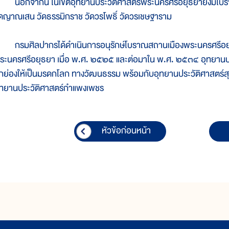
อกจากนี้ ในเขตอุทยานประวัติศาสตร์พระนครศรีอยุธยายังมีโบราณส
ัดญาณเสน วัดธรรมิกราช วัดวรโพธิ์ วัดวรเชษฐาราม
รมศิลปากรได้ดำเนินการอนุรักษ์โบราณสถานเมืองพระนครศรีอยุธยา
ระนครศรีอยุธยา เมื่อ พ.ศ. ๒๕๒๕ และต่อมาใน พ.ศ. ๒๕๓๔ อุทยานปร
กย่องให้เป็นมรดกโลก ทางวัฒนธรรม พร้อมกับอุทยานประวัติศาสตร์สุโ
ุทยานประวัติศาสตร์กำแพงเพชร
หัวข้อก่อนหน้า