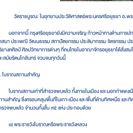
วัดราชบูรณะ ในอุทยานประวัติศาสตร์พระนครศรีอยุธยา อ.พ
อกจากนี้ กรุงศรีอยุธยายังมีความเจริญ ก้าวหน้าทางด้านการป
าสนา ประเพณี วัฒนธรรม สถาปัตยกรรม ประติมากรรม จิตรกรรม ปร
ุริยางคศิลป์ ศิลปวิทยาการต่างๆ ที่คนไทยในอาณาจักรอยุธยาได้สั่งสมไ
ละสมัยรัตนโกสินทร์ จวบจนทุกวันนี้
. โบราณสถานสำคัญ
บราณสถานเท่าที่สำรวจพบแล้ว ทั้งภายในเมือง และนอกกำแพงเมืองม
ถานสำคัญ ซึ่งครอบคลุมพื้นที่ในเกาะเมือง และพื้นที่ด้านทิศเหนือ และท
ำรวจพบแล้ว จำนวนทั้งสิ้น ๙๕ แห่ง ประกอบด้วย
) พระราชวังโบราณหรือพระราชวังหลวง