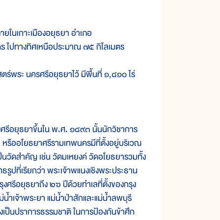
ภายในเกาะเมืองอยุธยา อำเภอ
คร ไปทางทิศเหนือประมาณ ๗๕ กิโลเมตร
ะ นครศรีอยุธยาไว้ มีพื้นที่ ๑,๘๑๐ ไร่
รีอยุธยาขึ้นใน พ.ศ. ๑๘๙๓ นั้นนักวิชาการ
ธยา หรืออโยธยาศรีรามเทพนครมีที่ตั้งอยู่บริเวณ
วัดสำคัญ เช่น วัดมเหยงค์ วัดอโยธยารวมทั้ง
รูปที่เรียกว่า พระเจ้าพแนงเชิงพระประธาน
ุงศรีอยุธยาถึง ๒๖ ปีด้วยทำเลที่ตั้งของกรุง
่น้ำเจ้าพระยา แม่น้ำป่าสักและแม่น้ำลพบุรี
ังเป็นปราการธรรมชาติ ในการป้องกันข้าศึก