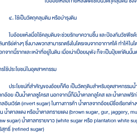
ใบอ้อยเหลือภายหลังตัดใช้เป็นวัตถุคลุมดิน ซึ่งจะ
. ใช้เป็นวัตถุคลุมดิน หรือบำรุงดิน
บอ้อยแห้งเมื่อใช้คลุมดินจะช่วยรักษาความชื้น และป้องกันวัชพืชด
ุลินทรีย์ต่างๆ ซึ่งบางพวกสามารถตรึงไนโตรเจนจากอากาศได้ ทำให้ไนโตร
กจากนี้รากและเหง้าที่อยู่ในดิน เมื่อเน่าเปื่อยผุพัง ก็จะเป็นปุ๋ยแก่ดินนั้น
ารใช้ประโยชน์ในอุตสาหกรรม
ระโยชน์ที่สำคัญของอ้อยก็คือ เป็นวัตถุดิบสำหรับอุตสาหกรรมน้ำตาล
ากอ้อย เป็นน้ำตาลซูโครส นอกจากนี้ก็มีน้ำตาลกลูโคส และน้ำตาลฟรักโทสอ
าลอินเวิร์ต (invert sugar) ในทางการค้า น้ำตาลจากอ้อยมีชื่อเรียกต่
ช่น น้ำตาลแดง หรือน้ำตาลทรายแดง (brown sugar, gur, jaggery, m
raw sugar) น้ำตาลทรายขาว (white sugar หรือ plantation white su
ิสุทธิ์ (refined sugar)