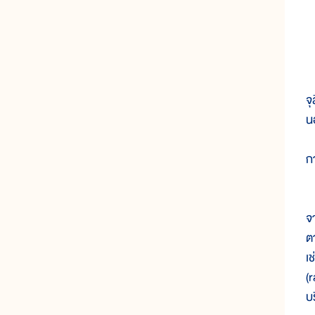
๔
ใ
จ
นอ
ก
ป
จ
ต
เ
(
บร