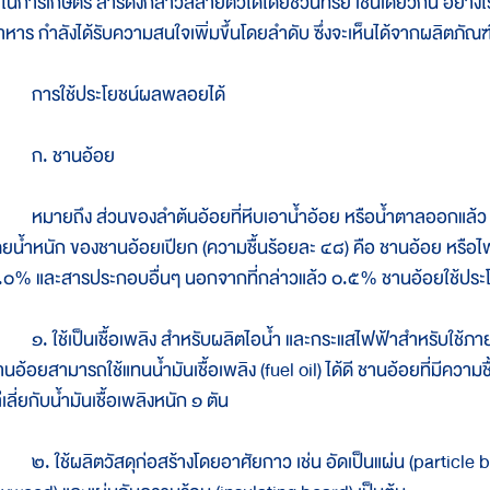
ช้ในการเกษตร สารดังกล่าวสลายตัวได้โดยชีวินทรีย์ เช่นเดียวกัน อย่างไร
หาร กำลังได้รับความสนใจเพิ่มขึ้นโดยลำดับ ซึ่งจะเห็นได้จากผลิตภัณฑ์ใหม
ารใช้ประโยชน์ผลพลอยได้
. ชานอ้อย
มายถึง ส่วนของลำต้นอ้อยที่หีบเอาน้ำอ้อย หรือน้ำตาลออกแล้ว ม
ดยน้ำหนัก ของชานอ้อยเปียก (ความชื้นร้อยละ ๔๘) คือ ชานอ้อย หรือ
.๐% และสารประกอบอื่นๆ นอกจากที่กล่าวแล้ว ๐.๕% ชานอ้อยใช้ประโ
. ใช้เป็นเชื้อเพลิง สำหรับผลิตไอน้ำ และกระแสไฟฟ้าสำหรับใช้ภาย
านอ้อยสามารถใช้แทนน้ำมันเชื้อเพลิง (fuel oil) ได้ดี ชานอ้อยที่มีความช
่เลี่ยกับน้ำมันเชื้อเพลิงหนัก ๑ ตัน
. ใช้ผลิตวัสดุก่อสร้างโดยอาศัยกาว เช่น อัดเป็นแผ่น (particle boa