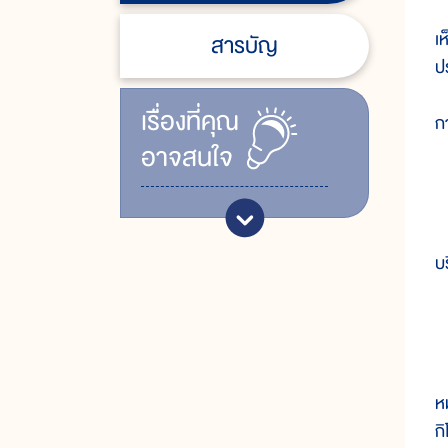
แ
เ
สารบัญ
ป
เรื่ิองที่คุณ
ก
อาจสนใจ
๑
ส
บ
๒
ใ
ห
ก