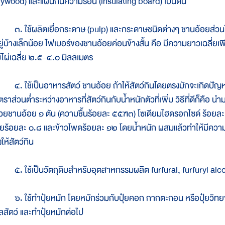
lywood) และแผ่นกันความร้อน (insulating board) เป็นต้น
. ใช้ผลิตเยื่อกระดาษ (pulp) และกระดาษชนิดต่างๆ ชานอ้อยส่วนให
ยู่บ้างเล็กน้อย ไฟเบอร์ของชานอ้อยค่อนข้างสั้น คือ มีความยาวเฉลี่ยเพี
ม้ไผ่เฉลี่ย ๒.๕-๔.๐ มิลลิเมตร
. ใช้เป็นอาหารสัตว์ ชานอ้อย ถ้าให้สัตว์กินโดยตรงมักจะเกิดปัญห
ตราส่วนต่ำระหว่างอาหารที่สัตว์กินกับน้ำหนักตัวที่เพิ่ม วิธีที่ดีก็คือ น
้วยชานอ้อย ๑ ตัน (ความชื้นร้อยละ ๕๕ฑ๓) โซเดียมไฮดรอกไซด์ ร้อยละ
รียร้อยละ ๐.๘ และข้าวโพดร้อยละ ๑๒ โดยน้ำหนัก ผสมแล้วทำให้มีควา
งให้สัตว์กิน
. ใช้เป็นวัตถุดิบสำหรับอุตสาหกรรมผลิต furfural, furfuryl alcoh
. ใช้ทำปุ๋ยหมัก โดยหมักร่วมกับปุ๋ยคอก กากตะกอน หรือปุ๋ยวิทยาศา
ูลสัตว์ และทำปุ๋ยหมักต่อไป