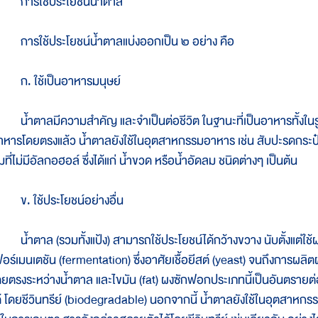
ารใช้ประโยชน์น้ำตาล
ารใช้ประโยชน์น้ำตาลแบ่งออกเป็น ๒ อย่าง คือ
. ใช้เป็นอาหารมนุษย์
้ำตาลมีความสำคัญ และจำเป็นต่อชีวิต ในฐานะที่เป็นอาหารทั้งใน
าหารโดยตรงแล้ว น้ำตาลยังใช้ในอุตสาหกรรมอาหาร เช่น สับปะรดกระป๋อ
่มที่ไม่มีอัลกอฮอล์ ซึ่งได้แก่ น้ำขวด หรือน้ำอัดลม ชนิดต่างๆ เป็นต้น
. ใช้ประโยชน์อย่างอื่น
้ำตาล (รวมทั้งแป้ง) สามารถใช้ประโยชน์ได้กว้างขวาง นับตั้งแต่ใ
ฟอร์เมนเตชัน (fermentation) ซึ่งอาศัยเชื้อยีสต์ (yeast) จนถึงการผล
ดยตรงระหว่างน้ำตาล และไขมัน (fat) ผงซักฟอกประเภทนี้เป็นอันตราย
ด้ โดยชีวินทรีย์ (biodegradable) นอกจากนี้ น้ำตาลยังใช้ในอุตสาหก