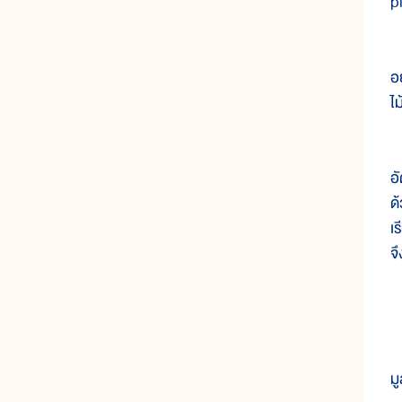
p
๓
อ
ไ
๔
อั
ด
เ
จึ
๕
๖
ม