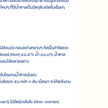
ก็ดีการใช้ประโยชน์ของน้ำตาลในรูปที่มิใช่เป็น
่ๆ ที่ใช้น้ำตาลเป็นวัตถุดิบเกิดขึ้นเรื่อยๆ
ีส่วนประกอบอย่างหยาบๆ คิดเป็นค่าร้อยละ
ไฟเบอร์ (fiber) ๔๘.๕% น้ำ ๔๘.๐% น้ำตาล
ยชน์ได้หลายอย่าง
ในโรงงานน้ำตาลนั่นเอง
ื้นร้อยละ ๕๐ หนัก ๓ ตัน เมื่อเผา จะให้พลังงาน
rd) ไม้อัดผิวเส้นใย (fiber-overlaid