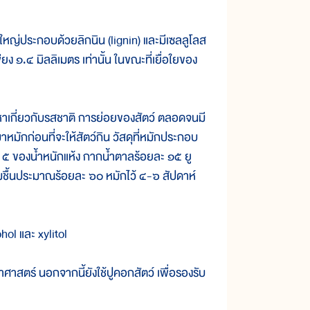
ญ่ประกอบด้วยลิกนิน (lignin) และมีเซลลูโลส
ยง ๑.๔ มิลลิเมตร เท่านั้น ในขณะที่เยื่อใยของ
าเกี่ยวกับรสชาติ การย่อยของสัตว์ ตลอดจนมี
ำมาหมักก่อนที่จะให้สัตว์กิน วัสดุที่หมักประกอบ
 ๕ ของน้ำหนักแห้ง กากน้ำตาลร้อยละ ๑๕ ยู
มชื้นประมาณร้อยละ ๖๐ หมักไว้ ๔-๖ สัปดาห์
ol และ xylitol
สตร์ นอกจากนี้ยังใช้ปูคอกสัตว์ เพื่อรองรับ