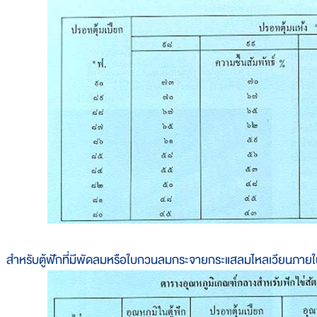
สำหรับตู้ฟักที่มีพัดลมหรือใบกวนลมกระจายกระแสลมไหลเวียนภายในตู