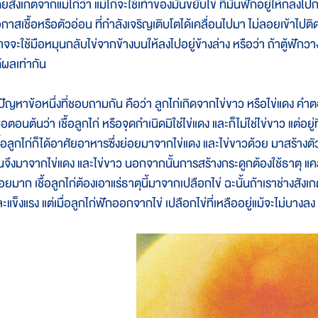
ยสังเกตจากแม่ไก่ว่า แม่ไก่จะใช้เท้าของมันขยับไข่ ที่มันฟักอยู่ให้กลิ้งไ
กาสเชื้อหรือตัวอ่อน ที่กำลังเจริญเติบโตได้เคลื่อนไปมา ไม่ลอยเข้าไปติดเยื
จจะใช้มือหมุนกลับไข่จากข้างบนให้ลงไปอยู่ข้างล่าง หรือว่า ถ้าตู้ฟักวางไข
้ผลเท่ากัน
ีปัญหาข้อหนึ่งที่ชอบถามกัน คือว่า ลูกไก่เกิดจากไข่ขาว หรือไข่แดง คำ
ื่อตอนต้นว่า เชื้อลูกไก่ หรือจุดกำเนิดมิใช่ไข่แดง และก็ไม่ใช่ไข่ขาว แต่อยู่ท
ชื้อลูกไก่ก็ได้อาศัยอาหารซึ่งย่อยมาจากไข่แดง และไข่ขาวด้วย มาสร้างตั
นจึงมาจากไข่แดง และไข่ขาว นอกจากนั้นการสร้างกระดูกต้องใช้ธาตุ แคล
้อยมาก เชื้อลูกไก่ต้องเอาแร่ธาตุนี้มาจากเปลือกไข่ ฉะนั้นถ้าเราช่างสัง
ละแข็งแรง แต่เมื่อลูกไก่ฟักออกจากไข่ เปลือกไข่ที่เหลืออยู่แม้จะไม่บา