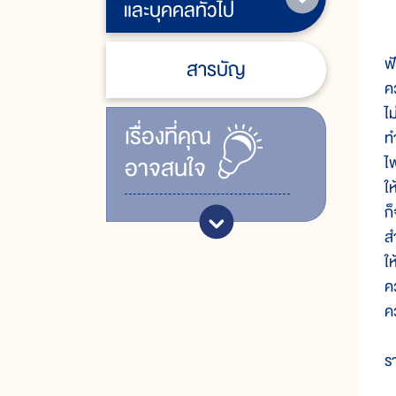
และบุคคลทั่วไป
ก
ฟ
สารบัญ
ค
ไ
เรื่ิองที่คุณ
ทำ
อาจสนใจ
ไ
ใ
ก
ส
ใ
ค
คว
ร