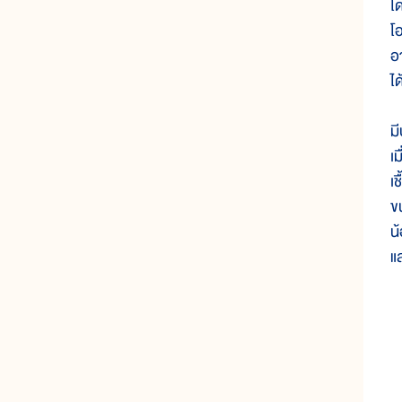
โด
โอ
อา
ได
ม
เม
เ
ข
น
แ