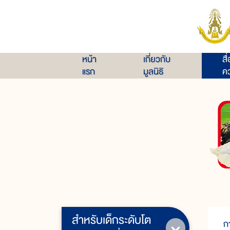
หน้า
เกี่ยวกับ
สื
แรก
มูลนิธิ
คว
สำหรับเด็กระดับโต
ก