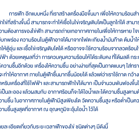
ารฟัก อีกแบบหนึ่ง ที่เราสร้างเครื่องมือขึ้นมา เพื่อให้ความร้อนสำหรับฟ
ักไข่ที่สร้างขึ้นนี้ สามารถจะทำให้เชื้อในไข่เจริญเติบโตเป็นลูกไก่ได้
วามต้องการของไข่ฟัก สามารถถ่ายเทอากาศภายในเพื่อให้การหาย ใจของล
ม่บกพร่อง ความร้อนในตู้ฟักอาจได้มาจากไฟตะเกียงน้ำมันก๊าด ต้มน้ำใ
ให้ตู้อุ่น และเชื้อไข่เจริญเติบโตได้ หรืออาจจะใช้ความร้อนจากลวดร้อนไฟ
ฟฟ้า ด้วยเหตุผลที่ว่า การควบคุมความร้อนให้ได้ระดับคง ที่ได้ผลดี กระ
ห้ความชื้นอีกด้วย เครื่องให้ความชื้น อย่างง่ายที่สุดเป็นถาดแบนๆ ใส่ทร
็จะทำให้อากาศ ภายในตู้ฟักชื้นมากชื้นน้อยได้ แล้วแต่ว่าเราใช้ถาด กว้
ำหรับเครื่องที่ใช้ไฟฟ้า และสามารถฟักไข่ได้มาก เป็นจำนวนพันฟองขึ้นไป น
ห้เป็นละออง แล้วผสมกับ อากาศร้อนก็จะได้ไอน้ำและได้ความชื้นสูงตามต้อ
วามชื้น ในอากาศภายในตู้ฟักมีสูงเพียงใด วัดความชื้นสูง หรือต่ำเป็นควา
ามชื้นสูงสุดที่อากาศ ณ อุณหภูมิจะอุ้มไอน้ำ ไว้ได้
ายละเอียดเกี่ยวกับระยะเวลาฟักของไข่ ชนิดต่างๆ มีดังนี้