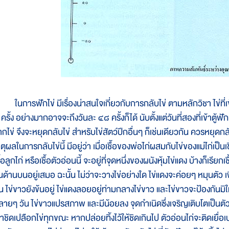
นการฟักไข่ มีเรื่องน่าสนใจเกี่ยวกับการกลับไข่ ตามหลักวิชา ไข่ที่เข้
ครั้ง อย่างมากอาจจะถึงวันละ ๔๘ ครั้งก็ได้ นับตั้งแต่วันที่สองที่เข้าตู้ฟ
ากไข่ จึงจะหยุดกลับไข่ สำหรับไข่สัตว์ปีกอื่นๆ ก็เช่นเดียวกัน ควรหยุ
ตุผลในการกลับไข่นี้ มีอยู่ว่า เมื่อเชื้อของพ่อไก่ผสมกับไข่ของแม่ไก่เป็น
ื้อลูกไก่ หรือเชื้อตัวอ่อนนี้ จะอยู่ที่จุดหนึ่งของผนังหุ้มไข่แดง บ้างก็เรี
ึ้นด้านบนอยู่เสมอ ฉะนั้น ไม่ว่าจะวางไข่อย่างใด ไข่แดงจะค่อยๆ หมุนตัว
น ไข่ขาวยังข้นอยู่ ไข่แดงลอยอยู่ท่ามกลางไข่ขาว และไข่ขาวจะป้องกันมิให
ลายๆ วัน ไข่ขาวแปรสภาพ และมีน้อยลง จุดกำเนิดซึ่งเจริญเติบโตเป็น
้าชิดเปลือกไข่ทุกขณะ หากปล่อยทิ้งไว้ให้ชิดเกินไป ตัวอ่อนไก่จะติดเยื่อเปล