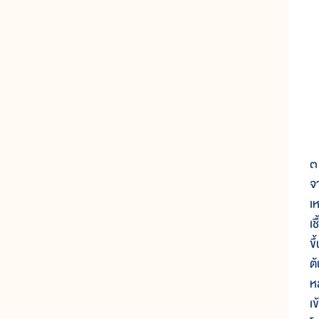
ใ
๓ 
จ
เห
เช
ข
ต้
ห
เข