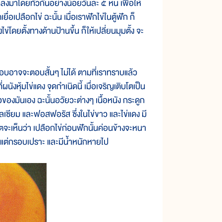
ปกลิ้งมาโดยทั่วกันอย่างน้อยวันละ ๕ หน เพื่อให้
่อเปลือกไข่ ฉะนั้น เมื่อเราฟักไข่ในตู้ฟัก ก็
่โดยตั้งทางด้านป้านขึ้น ก็ให้เปลี่ยนมุมตั้ง จะ
ตอบอาจจะตอบสั้นๆ ไม่ได้ ตามที่เราทราบแล้ว
ี่ผนังหุ้มไข่แดง จุดกำเนิดนี้ เมื่อเจริญเติบโตเป็น
วของมันเอง ฉะนั้นอวัยวะต่างๆ เนื้อหนัง กระดูก
เซียม และฟอสฟอรัส ซึ่งในไข่ขาว และไข่แดง มี
เกตจะเห็นว่า เปลือกไข่ก่อนฟักนั้นค่อนข้างจะหนา
งลง แต่กรอบเปราะ และมีน้ำหนักหายไป