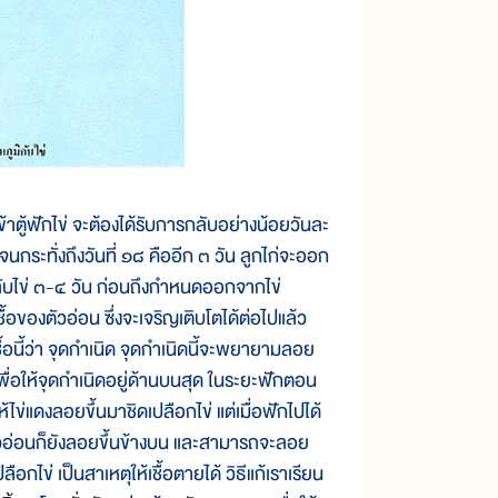
าตู้ฟักไข่ จะต้องได้รับการกลับอย่างน้อยวันละ
ักจนกระทั่งถึงวันที่ ๑๘ คืออีก ๓ วัน ลูกไก่จะออก
ดกลับไข่ ๓-๔ วัน ก่อนถึงกำหนดออกจากไข่
เชื้อของตัวอ่อน ซึ่งจะเจริญเติบโตได้ต่อไปแล้ว
ยกเชื้อนี้ว่า จุดกำเนิด จุดกำเนิดนี้จะพยายามลอย
 เพื่อให้จุดกำเนิดอยู่ด้านบนสุด ในระยะฟักตอน
้ไข่แดงลอยขึ้นมาชิดเปลือกไข่ แต่เมื่อฟักไปได้
ตัวอ่อนก็ยังลอยขึ้นข้างบน และสามารถจะลอย
ือกไข่ เป็นสาเหตุให้เชื้อตายได้ วิธีแก้เราเรียน