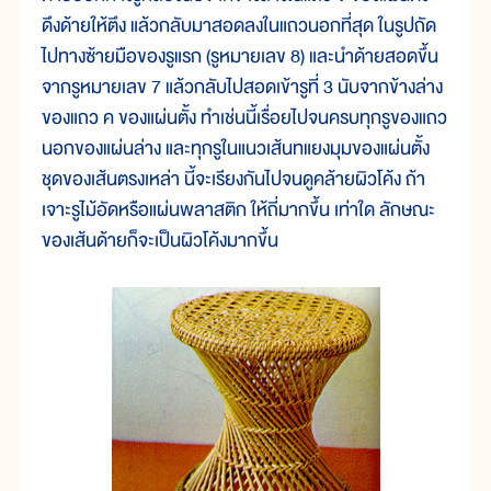
ดึงด้ายให้ตึง แล้วกลับมาสอดลงในแถวนอกที่สุด ในรูปถัด
ไปทางซ้ายมือของรูแรก (รูหมายเลข 8) และนำด้ายสอดขึ้น
จากรูหมายเลข 7 แล้วกลับไปสอดเข้ารูที่ 3 นับจากข้างล่าง
ของแถว ค ของแผ่นตั้ง ทำเช่นนี้เรื่อยไปจนครบทุกรูของแถว
นอกของแผ่นล่าง และทุกรูในแนวเส้นทแยงมุมของแผ่นตั้ง
ชุดของเส้นตรงเหล่า นี้จะเรียงกันไปจนดูคล้ายผิวโค้ง ถ้า
เจาะรูไม้อัดหรือแผ่นพลาสติก ให้ถี่มากขึ้น เท่าใด ลักษณะ
ของเส้นด้ายก็จะเป็นผิวโค้งมากขึ้น