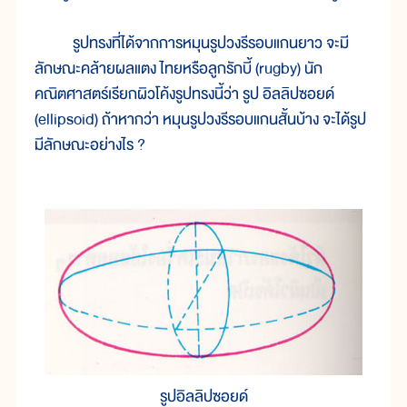
รูปทรงที่ได้จากการหมุนรูปวงรีรอบแกนยาว จะมี
ลักษณะคล้ายผลแตง ไทยหรือลูกรักบี้ (rugby) นัก
คณิตศาสตร์เรียกผิวโค้งรูปทรงนี้ว่า รูป อิลลิปซอยด์
(ellipsoid) ถ้าหากว่า หมุนรูปวงรีรอบแกนสั้นบ้าง จะได้รูป
มีลักษณะอย่างไร ?
รูปอิลลิปซอยด์