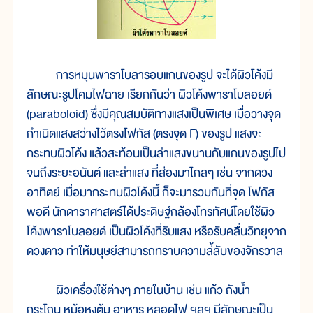
การหมุนพาราโบลารอบแกนของรูป จะได้ผิวโค้งมี
ลักษณะรูปโคมไฟฉาย เรียกกันว่า ผิวโค้งพาราโบลอยด์
(paraboloid) ซึ่งมีคุณสมบัติทางแสงเป็นพิเศษ เมื่อวางจุด
กำเนิดแสงสว่างไว้ตรงโฟกัส (ตรงจุด F) ของรูป แสงจะ
กระทบผิวโค้ง แล้วสะท้อนเป็นลำแสงขนานกับแกนของรูปไป
จนถึงระยะอนันต์ และลำแสง ที่ส่องมาไกลๆ เช่น จากดวง
อาทิตย์ เมื่อมากระทบผิวโค้งนี้ ก็จะมารวมกันที่จุด โฟกัส
พอดี นักดาราศาสตร์ได้ประดิษฐ์กล้องโทรทัศน์โดยใช้ผิว
โค้งพาราโบลอยด์ เป็นผิวโค้งที่รับแสง หรือรับคลื่นวิทยุจาก
ดวงดาว ทำให้มนุษย์สามารถทราบความลี้ลับของจักรวาล
ผิวเครื่องใช้ต่างๆ ภายในบ้าน เช่น แก้ว ถังน้ำ
กระโถน หม้อหุงต้ม อาหาร หลอดไฟ ฯลฯ มีลักษณะเป็น