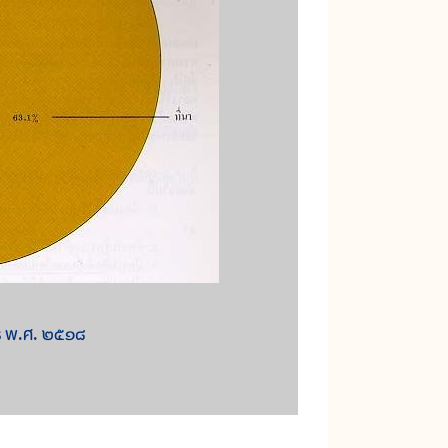
ษตร พ.ศ. ๒๕๑๘