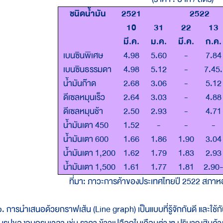
ชนิดน้ำมัน
2521
2522
10
31
22
13
มี.ค.
ม.ค.
มี.ค.
ก.ค.
เบนซินพิเศษ
4.98
5.60
-
7.84
เบนซินธรรมดา
4.98
5.12
-
7.45.
น้ำมันก๊าด
2.68
3.06
-
5.12
ดีเซลหมุนเร็ว
2.64
3.03
-
4.88
ดีเซลหมุนช้า
2.50
2.93
-
4.71
น้ำมันเตา 450
1.52
-
-
-
น้ำมันเตา 600
1.66
1.86
1.90
3.04
น้ำมันเตา 1,200
1.62
1.79
1.83
2.93
น้ำมันเตา 1,500
1.61
1.77
1.81
2.90
ที่มา: ภาวะการค้าของประเทศไทยปี 2522 สภาห
. การนำเสนอด้วยกราฟเส้น (Line graph) เป็นแบบที่รู้จักกันดี และใช้กัน