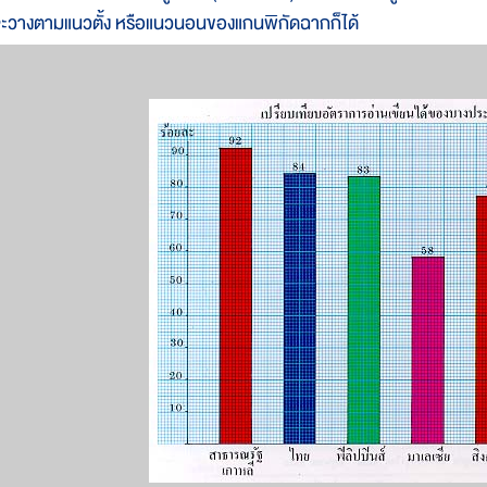
ะวางตามแนวตั้ง หรือแนวนอนของแกนพิกัดฉากก็ได้