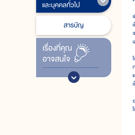
และบุคคลทั่วไป
เ
สารบัญ
เ
จ
เ
เรื่ิองที่คุณ
อาจสนใจ
ใ
ก
แ
เ
๑
ใ