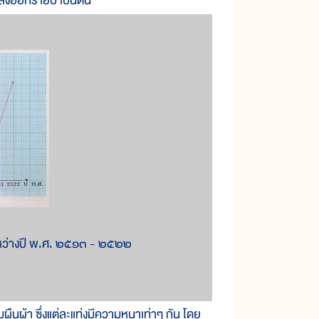
ส่งออกรายปี เป็นต้น
หว่างปี พ.ศ. ๒๕๑๓ - ๒๕๒๒
ผืนผ้า ซึ่งแต่ละแท่งมีความหนาเท่าๆ กัน โดย