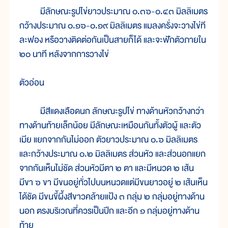
มีลักษณะรูปไข่ยาวประมาณ ๐.๓๖-๐.๔๓ มิลลิเมตร
กว้างประมาณ ๐.๑๖-๐.๑๙ มิลลิเมตร แมลงครั่งจะวางไข่ที
ละฟอง หรือวางติดต่อกันเป็นสายก็ได้ และจะฟักตัวภายใน
๒๐ นาที หลังจากการวางไข่
ตัวอ่อน
มีสีแดงเลือดนก ลักษณะรูปไข่ ทางด้านหัวกว้างกว่า
ทางด้านท้ายเล็กน้อย มีลักษณะเหมือนกันทั้งตัวผู้ และตัว
เมีย แยกจากกันไม่ออก ตัวยาวประมาณ ๐.๖ มิลลิเมตร
และกว้างประมาณ ๐.๒ มิลลิเมตร ส่วนหัว และส่วนอกแยก
จากกันเห็นไม่ชัด ส่วนหัวมีตา ๒ ตา และมีหนวด ๒ เส้น
มีขา ๖ ขา มีขนอยู่ทั่วไปบนหนวดแต่มีขนยาวอยู่ ๒ เส้นเห็น
ได้ชัด มีขนขี้ผึ้งสีขาวคล้ายแป้ง ๓ กลุ่ม ๒ กลุ่มอยู่ทางด้าน
นอก ตรงบริเวณที่ควรเป็นปีก และอีก ๑ กลุ่มอยู่ทางด้าน
ท้าย