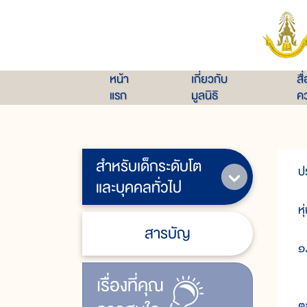
หน้า
เกี่ยวกับ
สื
แรก
มูลนิธิ
คว
สำหรับเด็กระดับโต
ป
และบุคคลทั่วไป
ห
สารบัญ
๑
เรื่ิองที่คุณ
เ
ต