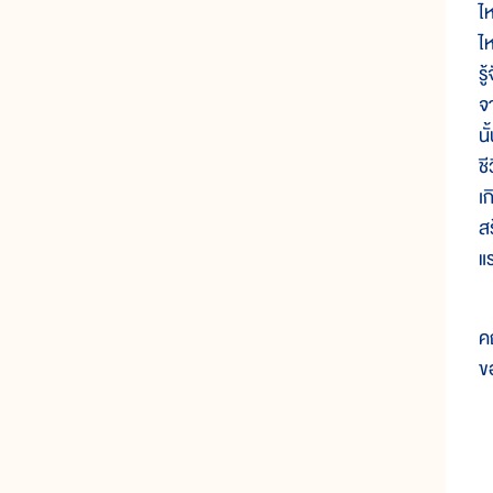
ไ
ไ
รู
จา
น
ช
เ
ส
แ
ห
ค
ข