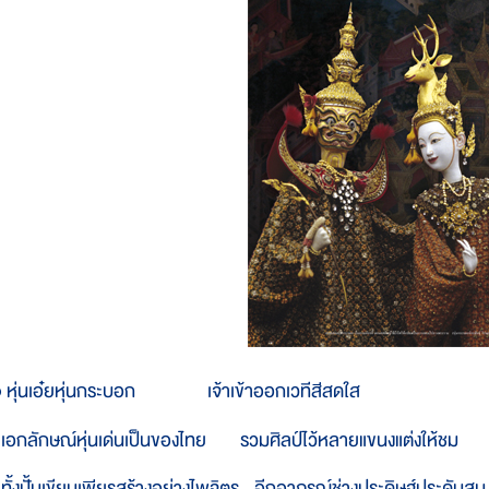
 หุ่นเอ๋ยหุ่นกระบอก เจ้าเข้าออกเวทีสีสดใส
อกลักษณ์หุ่นเด่นเป็นของไทย รวมศิลป์ไว้หลายแขนงแต่งให้ชม
ั้งปั้นเขียนเพียรสร้างอย่างไพจิตร อีกอาภรณ์ช่างประดิษฐ์ประดับสม