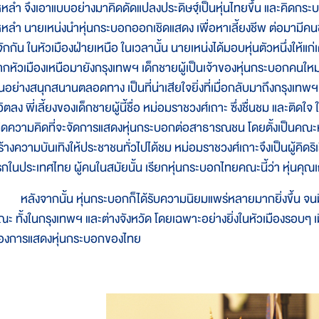
หหลำ จึงเอาแบบอย่างมาคิดดัดแปลงประดิษฐฺ์เป็นหุ่นไทยขึ้น และคิดก
หหลำ นายเหน่งนำหุ่นกระบอกออกเชิดแสดง เพื่อหาเลี้ยงชีพ ต่อมามีคนช
้จักกัน ในหัวเมืองฝ่ายเหนือ ในเวลานั้น นายเหน่งได้มอบหุ่นตัวหนึ่งให้แก
กหัวเมืองเหนือมายังกรุงเทพฯ เด็กชายผู้เป็นเจ้าของหุ่นกระบอกคนใหม่กับพ
ั้นอย่างสนุกสนานตลอดทาง เป็นที่น่าเสียใจยิ่งที่เมื่อกลับมาถึงกรุงเทพ
ีวิตลง พี่เลี้ยงของเด็กชายผู้นี้ชื่อ หม่อมราชวงศ์เถาะ ซึ่งชื่นชม และต
กิดความคิดที่จะจัดการแสดงหุ่นกระบอกต่อสาธารณชน โดยตั้งเป็นคณะ
ร้างความบันเทิงให้ประชาชนทั่วไปได้ชม หม่อมราชวงศ์เถาะจึงเป็นผู้คิดร
รกในประเทศไทย ผู้คนในสมัยนั้น เรียกหุ่นกระบอกไทยคณะนี้ว่า หุ่นคุณ
ลังจากนั้น หุ่นกระบอกก็ได้รับความนิยมแพร่หลายมากยิ่งขึ้น จน
ณะ ทั้งในกรุงเทพฯ และต่างจังหวัด โดยเฉพาะอย่างยิ่งในหัวเมืองรอบๆ เม
องการแสดงหุ่นกระบอกของไทย