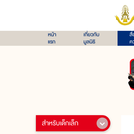
หน้า
เกี่ยวกับ
สื
แรก
มูลนิธิ
คว
สำหรับเด็กเล็ก