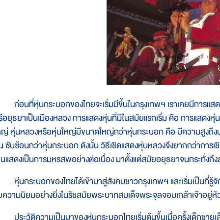
่อนที่หุ่นกระบอกของไทยจะเริ่มมีขึ้นในกรุงเทพฯ เราเคยมีการแสดงหุ
ีอยุธยาเป็นเมืองหลวง การแสดงหุ่นที่มีในสมัยแรกเริ่ม คือ การแสดงหุ่นหลว
หญ่ หุ่นหลวงหรือหุ่นใหญ่มีขนาดใหญ่กว่าหุ่นกระบอก คือ มีความสูงถ
ุ่น ซับซ้อนกว่าหุ่นกระบอก ดังนั้น วิธีเชิดแสดงหุ่นหลวงจึงยากกว่าการเ
ล่นแสดงเป็นการมหรสพอย่างต่อเนื่อง มาตั้งแต่สมัยอยุธยาจนกระทั่งถึง
ุ่นกระบอกของไทยได้เข้ามาสู่สังคมชาวกรุงเทพฯ และเริ่มเป็นที่รู้จ
ับความนิยมอย่างยิ่งในรัชสมัยพระบาทสมเด็จพระจุลจอมเกล้าเจ้าอยู่หัว 
ระวัติความเป็นมาของหุ่นกระบอกไทยเริ่มต้นขึ้นเมื่อครั้งเด็กชายเล็กๆ