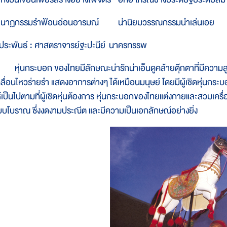
าฏกรรมรำฟ้อนอ่อนอารมณ์ น่านิยมวรรณกรรมนำเล่นเอย
ู้ประพันธ์ : ศาสตราจารย์ฐะปะนีย์ นาครทรรพ
ุ่นกระบอก ของไทยมีลักษณะน่ารักน่าเอ็นดูคล้ายตุ๊กตาที่มีความ
คลื่อนไหวร่ายรำ แสดงอาการต่างๆ ได้เหมือนมนุษย์ โดยมีผู้เชิดหุ่นกระบ
ห้เป็นไปตามที่ผู้เชิดหุ่นต้องการ หุ่นกระบอกของไทยแต่งกายและสวมเค
บบโบราณ ซึ่งงดงามประณีต และมีความเป็นเอกลักษณ์อย่างยิ่ง