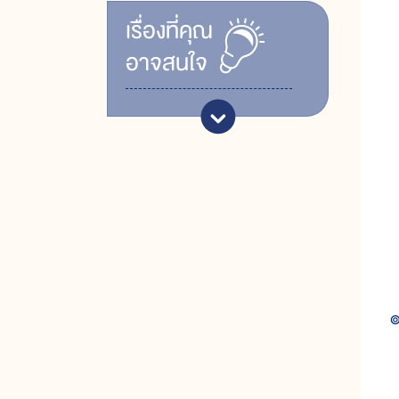
เรื่ิองที่คุณ
อาจสนใจ
๏
เ
ท