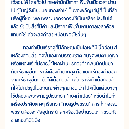
ใช้สอยได้ โดยทั่วไป ทองคำมักมีราคาเพิ่มขึ้นเมื่อเวลาผ่าน
ไป ผู้ใหญ่จึงนิยมมอบทองคำให้เป็นของขวัญแก่ผู้ที่เป็นที่รัก
หรือผู้ที่ชอบพอ เพราะนอกจากจะใช้เป็นเครื่องประดับได้
แล้ว ยังเป็นสิ่งที่มีค่า และมีราคาเพิ่มขึ้นตามกาลเวลาด้วย
แทนที่ใช้แล้วจะลดค่าลงเหมือนของใช้อื่นๆ
ทองคำเป็นแร่ธาตุที่มีลักษณะเป็นโลหะที่มีเนื้ออ่อน สี
เหลืองสุกปลั่ง เกิดขึ้นเองตามธรรมชาติ คนขุดพบตามภูเขา
หรือแหล่งแร่ ที่มีธารน้ำไหลผ่าน แร่ทองคำที่พบมักปนมา
กับแร่ธาตุอื่นๆ เราจึงต้องนำมาถลุง คือ แยกแร่ทองคำออก
จากแร่ธาตุอื่นๆ เมื่อได้เนื้อทองคำแล้ว เราจึงนำเนื้อทองคำ
ที่ได้ไปแปรรูปในลักษณะต่างๆกัน เช่น นำ ไปตีเป็นแผ่นบางๆ
ใช้ปิดองค์พระพุทธรูปเรียกว่า "ทองคำเปลว" หรือนำไปทำ
เครื่องประดับต่างๆ เรียกว่า "ทองรูปพรรณ" การทำทองรูป
พรรณต้องอาศัยอุปกรณ์และเครื่องมือจำนวนมาก รวมทั้ง
ช่างทองที่มีฝีมือ