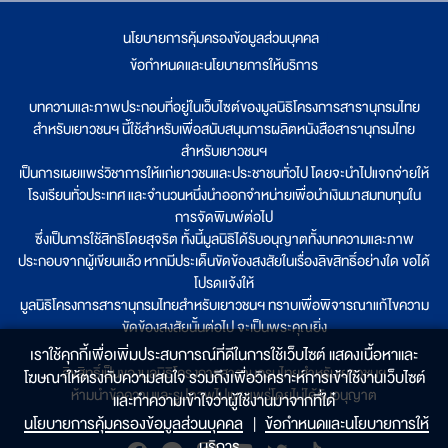
นโยบายการคุ้มครองข้อมูลส่วนบุคคล
|
ข้อกำหนดและนโยบายการให้บริการ
บทความและภาพประกอบที่อยู่ในเว็บไซต์ของมูลนิธิโครงการสารานุกรมไทย
สำหรับเยาวชนฯ นี้ใช้สำหรับเพื่อสนับสนุนการผลิตหนังสือสารานุกรมไทย
สำหรับเยาวชนฯ
เป็นการเผยแพร่วิชาการให้แก่เยาวชนและประชาชนทั่วไป โดยจะนำไปแจกจ่ายให้
โรงเรียนทั่วประเทศ และจำนวนหนึ่งนำออกจำหน่ายเพื่อนำเงินมาสมทบทุนใน
การจัดพิมพ์ต่อไป
ซึ่งเป็นการใช้สิทธิโดยสุจริต ทั้งนี้มูลนิธิได้รับอนุญาตทั้งบทความและภาพ
ประกอบจากผู้เขียนแล้ว หากมีประเด็นขัดข้องสงสัยในเรื่องลิขสิทธิ์อย่างใด ขอได้
โปรดแจ้งให้
มูลนิธิโครงการสารานุกรมไทยสำหรับเยาวชนฯ ทราบเพื่อพิจารณาแก้ไขความ
ขัดข้องสงสัยนั้นต่อไป จะเป็นพระคุณยิ่ง
เราใช้คุกกี้เพื่อเพิ่มประสบการณ์ที่ดีในการใช้เว็บไซต์ แสดงเนื้อหาและ
ลิขสิทธิ์เป็นของมูลนิธิโครงการสารานุกรมไทยสำหรับเยาวชนฯ
โฆษณาให้ตรงกับความสนใจ รวมถึงเพื่อวิเคราะห์การเข้าใช้งานเว็บไซต์
ห้ามนำข้อความและรูปภาพไปเผยแพร่โดยไม่ได้รับอนุญาต
และทำความเข้าใจว่าผู้ใช้งานมาจากที่ใด๋
นโยบายการคุ้มครองข้อมูลส่วนบุคคล
|
ข้อกำหนดและนโยบายการให้
บริการ