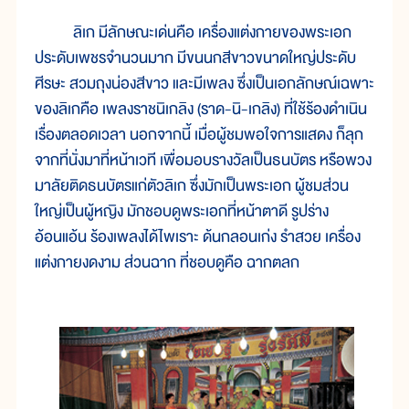
ลิเก มีลักษณะเด่นคือ เครื่องแต่งกายของพระเอก
ประดับเพชรจำนวนมาก มีขนนกสีขาวขนาดใหญ่ประดับ
ศีรษะ สวมถุงน่องสีขาว และมีเพลง ซึ่งเป็นเอกลักษณ์เฉพาะ
ของลิเกคือ เพลงราชนิเกลิง (ราด-นิ-เกลิง) ที่ใช้ร้องดำเนิน
เรื่องตลอดเวลา นอกจากนี้ เมื่อผู้ชมพอใจการแสดง ก็ลุก
จากที่นั่งมาที่หน้าเวที เพื่อมอบรางวัลเป็นธนบัตร หรือพวง
มาลัยติดธนบัตรแก่ตัวลิเก ซึ่งมักเป็นพระเอก ผู้ชมส่วน
ใหญ่เป็นผู้หญิง มักชอบดูพระเอกที่หน้าตาดี รูปร่าง
อ้อนแอ้น ร้องเพลงได้ไพเราะ ด้นกลอนเก่ง รำสวย เครื่อง
แต่งกายงดงาม ส่วนฉาก ที่ชอบดูคือ ฉากตลก