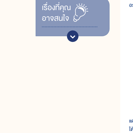
อ
เรื่ิองที่คุณ
อาจสนใจ
ม
แด
ใต