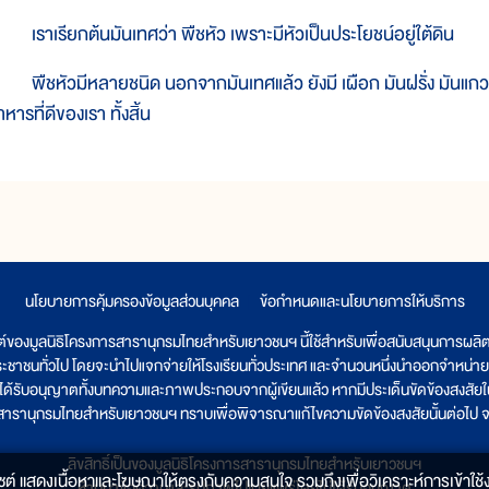
ราเรียกต้นมันเทศว่า พืชหัว เพราะมีหัวเป็นประโยชน์อยู่ใต้ดิน
ืชหัวมีหลายชนิด นอกจากมันเทศแล้ว ยังมี เผือก มันฝรั่ง มันแกว แห้ว
หารที่ดีของเรา ทั้งสิ้น
นโยบายการคุ้มครองข้อมูลส่วนบุคคล
|
ข้อกำหนดและนโยบายการให้บริการ
ต์ของมูลนิธิโครงการสารานุกรมไทยสำหรับเยาวชนฯ นี้ใช้สำหรับเพื่อสนับสนุนการผล
ระชาชนทั่วไป โดยจะนำไปแจกจ่ายให้โรงเรียนทั่วประเทศ และจำนวนหนึ่งนำออกจำหน่าย
ูลนิธิได้รับอนุญาตทั้งบทความและภาพประกอบจากผู้เขียนแล้ว หากมีประเด็นขัดข้องสงสัยในเ
รสารานุกรมไทยสำหรับเยาวชนฯ ทราบเพื่อพิจารณาแก้ไขความขัดข้องสงสัยนั้นต่อไป จะ
ลิขสิทธิ์เป็นของมูลนิธิโครงการสารานุกรมไทยสำหรับเยาวชนฯ
็บไซต์ แสดงเนื้อหาและโฆษณาให้ตรงกับความสนใจ รวมถึงเพื่อวิเคราะห์การเข้าใช้ง
ห้ามนำข้อความและรูปภาพไปเผยแพร่โดยไม่ได้รับอนุญาต