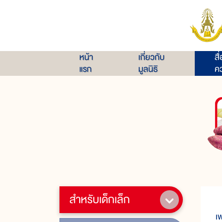
หน้า
เกี่ยวกับ
สื
แรก
มูลนิธิ
คว
สำหรับเด็กเล็ก
เ
เ