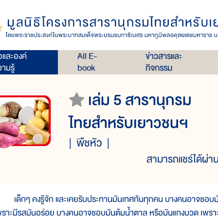
่อและองค์
All E-
ข่าวสารและ
ามรู้
book
กิจกรรม
เล่ม 5 สารานุกรม
ไทยสำหรับเยาวชนฯ
พืชหัว
สามารถแชร์ได้ผ่าน
ด็กๆ คงรู้จัก และเคยรับประทานมันเทศกันทุกคน บางคนอาจชอบมั
พราะมีรสมันอร่อย บางคนอาจชอบมันต้มน้ำตาล หรือมันแกงบวด เพราะม