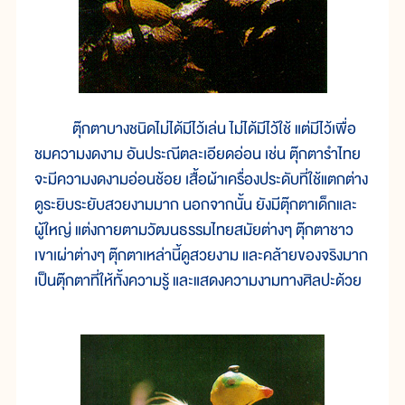
ตุ๊กตาบางชนิดไม่ได้มีไว้เล่น ไม่ได้มีไว้ใช้ แต่มีไว้เพื่อ
ชมความงดงาม อันประณีตละเอียดอ่อน เช่น ตุ๊กตารำไทย
จะมีความงดงามอ่อนช้อย เสื้อผ้าเครื่องประดับที่ใช้แตกต่าง
ดูระยิบระยับสวยงามมาก นอกจากนั้น ยังมีตุ๊กตาเด็กและ
ผู้ใหญ่ แต่งกายตามวัฒนธรรมไทยสมัยต่างๆ ตุ๊กตาชาว
เขาเผ่าต่างๆ ตุ๊กตาเหล่านี้ดูสวยงาม และคล้ายของจริงมาก
เป็นตุ๊กตาที่ให้ทั้งความรู้ และแสดงความงามทางศิลปะด้วย