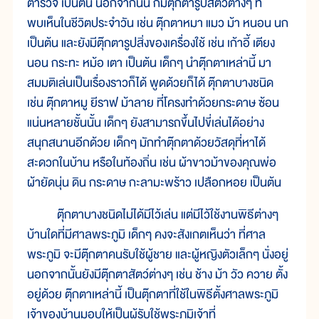
ตำรวจ เป็นต้น นอกจากนั้น ก็มีตุ๊กตารูปสัตว์ต่างๆ ที่
พบเห็นในชีวิตประจำวัน เช่น ตุ๊กตาหมา แมว ม้า หนอน นก
เป็นต้น และยังมีตุ๊กตารูปสิ่งของเครื่องใช้ เช่น เก้าอี้ เตียง
นอน กระทะ หม้อ เตา เป็นต้น เด็กๆ นำตุ๊กตาเหล่านี้ มา
สมมติเล่นเป็นเรื่องราวก็ได้ พูดด้วยก็ได้ ตุ๊กตาบางชนิด
เช่น ตุ๊กตาหมู ยีราฟ ม้าลาย ที่โครงทำด้วยกระดาษ ซ้อน
แน่นหลายชั้นนั้น เด็กๆ ยังสามารถขึ้นไปขี่เล่นได้อย่าง
สนุกสนานอีกด้วย เด็กๆ มักทำตุ๊กตาด้วยวัสดุที่หาได้
สะดวกในบ้าน หรือในท้องถิ่น เช่น ผ้าขาวม้าของคุณพ่อ
ผ้ายัดนุ่น ดิน กระดาษ กะลามะพร้าว เปลือกหอย เป็นต้น
ตุ๊กตาบางชนิดไม่ได้มีไว้เล่น แต่มีไว้ใช้งานพิธีต่างๆ
บ้านใดที่มีศาลพระภูมิ เด็กๆ คงจะสังเกตเห็นว่า ที่ศาล
พระภูมิ จะมีตุ๊กตาคนรับใช้ผู้ชาย และผู้หญิงตัวเล็กๆ นั่งอยู่
นอกจากนั้นยังมีตุ๊กตาสัตว์ต่างๆ เช่น ช้าง ม้า วัว ควาย ตั้ง
อยู่ด้วย ตุ๊กตาเหล่านี้ เป็นตุ๊กตาที่ใช้ในพิธีตั้งศาลพระภูมิ
เจ้าของบ้านมอบให้เป็นผู้รับใช้พระภูมิเจ้าที่