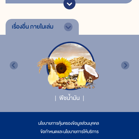
เรื่องอื่น
ภายในเล่ม
พืชน้ำมัน
นโยบายการคุ้มครองข้อมูลส่วนบุคคล
|
ข้อกำหนดและนโยบายการให้บริการ