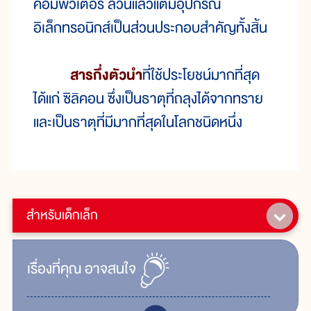
คอมพิวเตอร์ ล้วนแล้วแต่มีอุปกรณ์
อิเล็กทรอนิกส์เป็นส่วนประกอบสำคัญทั้งสิ้น
สารกึ่งตัวนำ
ที่ใช้ประโยชน์มากที่สุด
ได้แก่ ซิลิคอน ซึ่งเป็นธาตุที่ถลุงได้จากทราย
และเป็นธาตุที่มีมากที่สุดในโลกชนิดหนึ่ง
สำหรับเด็กเล็ก
เรื่ิองที่คุณ
อาจสนใจ