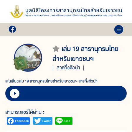
เล่ม 19 สารานุกรมไทย
สำหรับเยาวชนฯ
สารกึ่งตัวนำ
เล่นเสียงเล่ม 19 สารานุกรมไทยสำหรับเยาวชนฯ สารกึ่งตัวนำ
สามารถแชร์ได้ผ่าน :