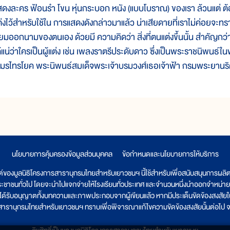
สดงละคร ฟ้อนรำ โขน หุ่นกระบอก หนัง (แบบโบราณ) ของเรา ล้วนแต่ ต้องใช
ต่งไว้สำหรับใช้ใน การแสดงดังกล่าวมาแล้ว น่าเสียดายที่เราไม่ค่อยจะ
ิยมออกนามของตนเอง ด้วยมี ความคิดว่า สิ่งที่ตนแต่งขึ้นนั้น สำคัญกว่
ด้แน่ว่าใครเป็นผู้แต่ง เช่น เพลงราตรีประดับดาว ซึ่งเป็นพระราชนิพนธ์
ขมรไทรโยค พระนิพนธ์สมเด็จพระเจ้าบรมวงศ์เธอเจ้าฟ้า กรมพระยานริศร
นโยบายการคุ้มครองข้อมูลส่วนบุคคล
|
ข้อกำหนดและนโยบายการให้บริการ
ต์ของมูลนิธิโครงการสารานุกรมไทยสำหรับเยาวชนฯ นี้ใช้สำหรับเพื่อสนับสนุนการผล
ระชาชนทั่วไป โดยจะนำไปแจกจ่ายให้โรงเรียนทั่วประเทศ และจำนวนหนึ่งนำออกจำหน่าย
ูลนิธิได้รับอนุญาตทั้งบทความและภาพประกอบจากผู้เขียนแล้ว หากมีประเด็นขัดข้องสงสัยในเ
รสารานุกรมไทยสำหรับเยาวชนฯ ทราบเพื่อพิจารณาแก้ไขความขัดข้องสงสัยนั้นต่อไป จะ