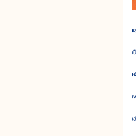
แ
เป
หร
เ
เส