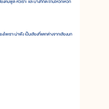
๊น เสียงคนพูด หัวเราะ และบางทีก็ตะโกนโหวกเหวก
เสียงไพเราะน่าฟัง เป็นเสียงที่แตกต่างจากเสียงนก