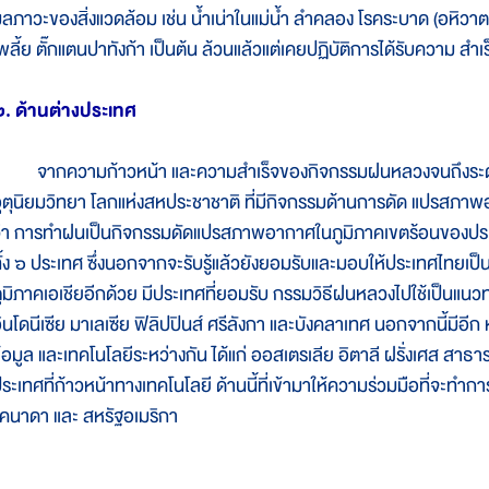
ลภาวะของสิ่งแวดล้อม เช่น น้ำเน่าในแม่น้ำ ลำคลอง โรคระบาด (อหิวา
พลี้ย ตั๊กแตนปาทังก้า เป็นต้น ล้วนแล้วแต่เคยปฏิบัติการได้รับความ สำเร็
. ด้านต่างประเทศ
ากความก้าวหน้า และความสำเร็จของกิจกรรมฝนหลวงจนถึงระดับ น
ุตุนิยมวิทยา โลกแห่งสหประชาชาติ ที่มีกิจกรรมด้านการดัด แปรสภาพอาก
่า การทำฝนเป็นกิจกรรมดัดแปรสภาพอากาศในภูมิภาคเขตร้อนของประเ
ั้ง ๖ ประเทศ ซึ่งนอกจากจะรับรู้แล้วยังยอมรับและมอบให้ประเทศไทย
ูมิภาคเอเชียอีกด้วย มีประเทศที่ยอมรับ กรรมวิธีฝนหลวงไปใช้เป็นแนว
ินโดนีเซีย มาเลเซีย ฟิลิปปินส์ ศรีลังกา และบังคลาเทศ นอกจากนี้มีอ
้อมูล และเทคโนโลยีระหว่างกัน ได้แก่ ออสเตรเลีย อิตาลี ฝรั่งเศส สา
ระเทศที่ก้าวหน้าทางเทคโนโลยี ด้านนี้ที่เข้ามาให้ความร่วมมือที่จะทำก
คนาดา และ สหรัฐอเมริกา