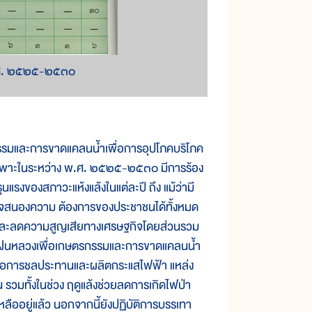
.ศ. ๒๕๒๕-๒๕๓๐
รรมและการขาดแคลนน้ำเพื่อการอุปโภคบริโภค
ดยเฉพาะในระหว่าง พ.ศ. ๒๕๒๕-๒๕๓๐ มีการร้อง
รุนแรงของสภาวะแห้งแล้งในแต่ละปี ถึง แม้ว่ามี
ไม่อาจสนองความ ต้องการของประชาชนได้ทั้งหมด
กร และลดความสูญเสียทางเศรษฐกิจโดยส่วนรวม
ติการฝนหลวงเพื่อเกษตรกรรมและการขาดแคลนน้ำ
ำเพื่อการชลประทานและผลิตกระแสไฟฟ้า แหล่ง
 รวมทั้งในช่วง ฤดูแล้งช่วยลดการเกิดไฟป่า
ยเหลืออยู่แล้ว นอกจากนี้ยังปฏิบัติการบรรเทา