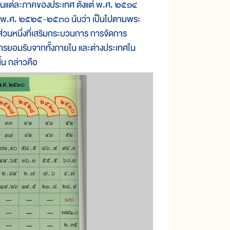
่ละภาคของประเทศ ตั้งแต่ พ.ศ. ๒๕๑๔
งแต่ พ.ศ. ๒๕๒๕-๒๕๓๐ นับว่า เป็นไปตามพระ
่วนหนึ่งที่เสริมกระบวนการ การจัดการ
ับการยอมรับจากทั้งภายใน และต่างประเทศใน
้น กล่าวคือ