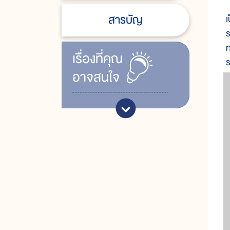
สารบัญ
เ
ร
ท
เรื่ิองที่คุณ
ร
อาจสนใจ