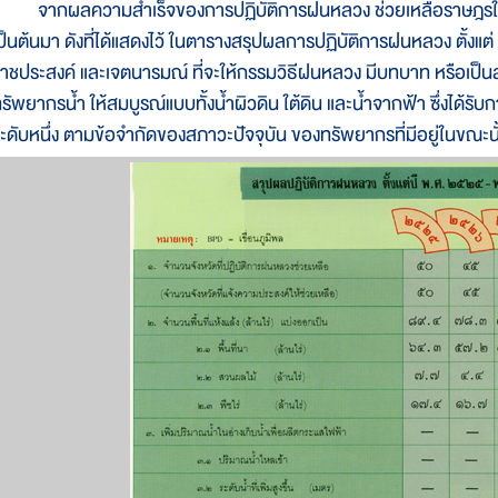
จากผลความสำเร็จของการปฏิบัติการฝนหลวง ช่วยเหลือราษฎรในแต
ป็นต้นมา ดังที่ได้แสดงไว้ ในตารางสรุปผลการปฏิบัติการฝนหลวง ตั้
าชประสงค์ และเจตนารมณ์ ที่จะให้กรรมวิธีฝนหลวง มีบทบาท หรือเป็นส
รัพยากรน้ำ ให้สมบูรณ์แบบทั้งน้ำผิวดิน ใต้ดิน และน้ำจากฟ้า ซึ่งได้ร
ะดับหนึ่ง ตามข้อจำกัดของสภาวะปัจจุบัน ของทรัพยากรที่มีอยู่ในขณะนั