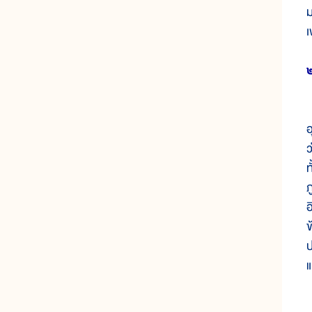
ม
เ
๒
จ
อ
ว
ท
ภ
อ
ข
ป
แ