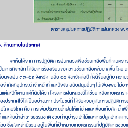
ตารางสรุปผลการปฏิบัติการฝนหลวง พ
๑. ด้านภายในประเทศ
ะเห็นได้จาก การปฏิบัติการฝนหลวงเพื่อช่วยเหลือพื้นที่เกษตรก
ป็นภารกิจหลัก ได้รับการร้องเรียนขอความช่วยเหลือเพิ่มมากขึ้น โ
รียนขอฝน ๓๗-๕๑ จังหวัด เฉลี่ย ๔๔ จังหวัดต่อปี ทั้งนี้ขึ้นอยู่กับ ความ
้อจำกัดที่อุปกรณ์ เจ้าหน้าที่ และปัจจัย สนับสนุนอื่นๆ ไม่เพียงพอ 
นแต่ละปีก็ตาม แต่ก็นับได้ว่า โครงการฝนหลวงนี้ได้ช่วยเหลือเกษตร
องประเทศไว้ได้เป็นอย่างมาก ประโยชน์ที่ ได้รับควบคู่กับการปฏิบั
ุปโภคบริโภค คือ การเพิ่มปริมาณน้ำฝนให้แก่อ่างและเขื่อนเก็บกัก น้
้ำและต้นน้ำลำธารธรรมชาติ ช่วยทำนุบำรุง ป่าไม้และการปลูกป่าทดแทน
้วย ซึ่งสิ่งเหล่านี้รวม อยู่ในพื้นที่เป้าหมายเกษตรกรรมที่ปฏิบัติการช่ว