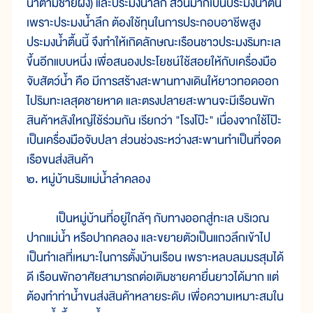
น้ำตามชายฝั่ง) และประมงน้ำลึก ส่วนมากเป็นประมงน้ำตื้น
เพราะประมงน้ำลึก ต้องใช้ทุนในการประกอบอาชีพสูง
ประมงน้ำตื้นนี้ จึงทำให้เกิดลักษณะเรือนชาวประมงริมทะเล
ขึ้นอีกแบบหนึ่ง เพื่อสนองประโยชน์ใช้สอยให้กับเครื่องมือ
จับสัตว์น้ำ คือ มีการสร้างสะพานทางเดินให้ยาวทอดออก
ไปริมทะเลสุดชายหาด และตรงปลายสะพานจะมีเรือนพัก
สินค้าหลังใหญ่ใช้ร่วมกัน เรียกว่า "โรงโป๊ะ" เนื่องจากใช้โป๊ะ
เป็นเครื่องมือจับปลา ส่วนช่วงระหว่างสะพานทำเป็นที่จอด
เรือขนส่งสินค้า
๒. หมู่บ้านริมแม่น้ำลำคลอง
เป็นหมู่บ้านที่อยู่ใกล้ๆ กับทางออกสู่ทะเล บริเวณ
ปากแม่น้ำ หรือปากคลอง และขยายตัวเป็นแถวลึกเข้าไป
เป็นทำเลที่เหมาะในการตั้งบ้านเรือน เพราะหลบลมมรสุมได้
ดี เรือนพักอาศัยสามารถต่อเติมชายคายื่นยาวได้มาก แต่
ต้องทำท่าน้ำขนส่งสินค้าหลายระดับ เพื่อความเหมาะสมใน