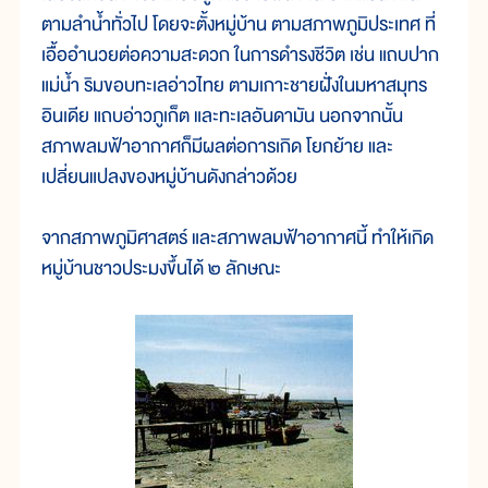
ตามลำน้ำทั่วไป โดยจะตั้งหมู่บ้าน ตามสภาพภูมิประเทศ ที่
เอื้ออำนวยต่อความสะดวก ในการดำรงชีวิต เช่น แถบปาก
แม่น้ำ ริมขอบทะเลอ่าวไทย ตามเกาะชายฝั่งในมหาสมุทร
อินเดีย แถบอ่าวภูเก็ต และทะเลอันดามัน นอกจากนั้น
สภาพลมฟ้าอากาศก็มีผลต่อการเกิด โยกย้าย และ
เปลี่ยนแปลงของหมู่บ้านดังกล่าวด้วย
จากสภาพภูมิศาสตร์ และสภาพลมฟ้าอากาศนี้ ทำให้เกิด
หมู่บ้านชาวประมงขึ้นได้ ๒ ลักษณะ