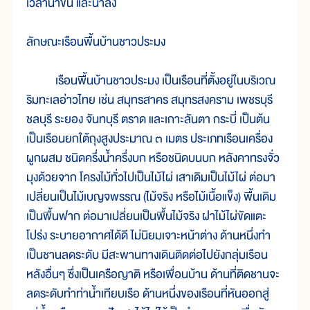
เวลาน้ำขึ้น และน้ำลง
ลักษณะเรือนพื้นบ้านชาวประมง
เรือนพื้นบ้านชาวประมง เป็นเรือนที่ตั้งอยู่ในบริเวณ
ริมทะเลอ่าวไทย เช่น สมุทรสาคร สมุทรสงคราม เพชรบุรี
ชลบุรี ระยอง จันทบุรี ตราด และเกาะลันตา กระบี่ เป็นต้น
เป็นเรือนยกใต้ถุงสูงประมาณ ๓ เมตร ประเภทเรือนเครื่อง
ผูกผสม ชนิดครึ่งน้ำครึ่งบก หรือชนิดบนบก หลังคาทรงจั่ว
มุงด้วยจาก โครงไม้ทั่วไปเป็นไม้ไผ่ เสาเดิมเป็นไม้ไผ่ ต่อมา
เปลี่ยนเป็นไม้เบญจพรรณ (ไม้จริง หรือไม้เนื้อแข็ง) พื้นเดิม
เป็นพื้นฟาก ต่อมาเปลี่ยนเป็นพื้นไม้จริง ฝาไม้ไผ่ขัดแตะ
โปร่ง ระบายอากาศได้ดี ไม่นิยมเจาะหน้าต่าง ด้านหนึ่งทำ
เป็นชานลดระดับ มีสะพานทางเดินติดต่อไปยังกลุ่มเรือน
หลังอื่นๆ ซึ่งเป็นเครือญาติ หรือเพื่อนบ้าน ด้านที่ติดชานจะ
ลดระดับทำท่าน้ำเทียบเรือ ด้านหนึ่งของเรือนที่หันออกสู่