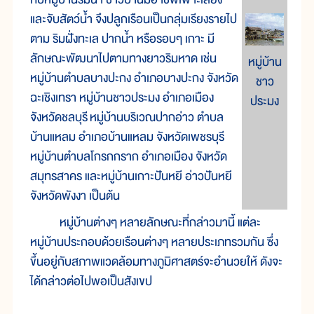
และจับสัตว์น้ำ จึงปลูกเรือนเป็นกลุ่มเรียงรายไป
ตาม ริมฝั่งทะเล ปากน้ำ หรือรอบๆ เกาะ มี
ลักษณะพัฒนาไปตามทางยาวริมหาด เช่น
หมู่บ้าน
หมู่บ้านตำบลบางปะกง อำเภอบางปะกง จังหวัด
ชาว
ฉะเชิงเทรา หมู่บ้านชาวประมง อำเภอเมือง
ประมง
จังหวัดชลบุรี หมู่บ้านบริเวณปากอ่าว ตำบล
บ้านแหลม อำเภอบ้านแหลม จังหวัดเพชรบุรี
หมู่บ้านตำบลโกรกกราก อำเภอเมือง จังหวัด
สมุทรสาคร และหมู่บ้านเกาะปันหยี อ่าวปันหยี
จังหวัดพังงา เป็นต้น
หมู่บ้านต่างๆ หลายลักษณะที่กล่าวมานี้ แต่ละ
หมู่บ้านประกอบด้วยเรือนต่างๆ หลายประเภทรวมกัน ซึ่ง
ขึ้นอยู่กับสภาพแวดล้อมทางภูมิศาสตร์จะอำนวยให้ ดังจะ
ได้กล่าวต่อไปพอเป็นสังเขป