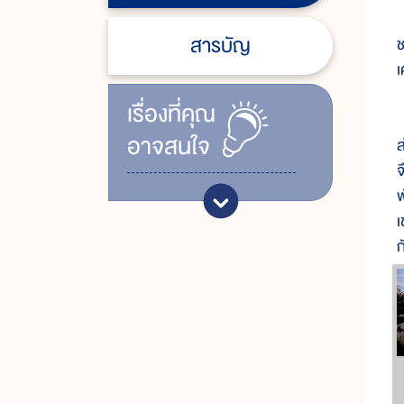
ก
สารบัญ
ช
เ
เรื่ิองที่คุณ
ก
อาจสนใจ
ส
จ
พ
เ
ก