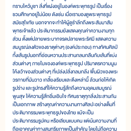
กราบไหว้บูชา สิ่งที่แฝงอยู่ในองค์พระพุทธรูป เป็นเรื่อง
ชวนศึกษาอยู่ไม่น้อย ดังเช่น เมื่อเรามองดูพระพุทธรูป
สมัยสุโขทัย นอกจากจะทำให้ผู้ดูรำลึกถึงพระสัมมาสัม
พุทธเจ้าแล้ว ประติมากรรมยังแสดงคุณค่าความงามทุก
ส่วน ตั้งแต่ปลายพระบาทจรดปลายพระรัศมี แสดงความ
สมบูรณ์ลงตัวของธาตุต่างๆ (องค์ประกอบ) ทางทัศนศิลป์
ทั้งเส้นรูปนอกที่อ่อนหวานประสานกลมกลืนกับเส้นที่แบ่ง
ส่วนต่างๆ ภายในขององค์พระพุทธรูป ปริมาตรความนูน
โค้งเว้าของส่วนต่างๆ ที่เปล่งปลั่งกลมกลึง พื้นผิวของพระ
วรกายที่มันวาว เกลี้ยงเรียบและตึงเหล่านี้ ล้วนก่อให้เกิด
รูปร่าง และรูปทรงที่ให้ความรู้สึกถึงความอุดมสมบูรณ์
พูนสุข ให้ความรู้สึกอิ่มเอิบใจ ทัศนธาตุทุกสิ่งประสานกัน
เป็นเอกภาพ สร้างคุณค่าความงามทางศิลปะอย่างเต็มที่
ประติมากรรมพระพุทธรูปของไทย แม้จะเป็น
ประติมากรรมรูปคน หรือเลียนแบบคน แต่เน้นความงามที่
ถือเอาคุณค่าทางสุนทรียภาพเป็นสำคัญ โดยไม่ถือความ