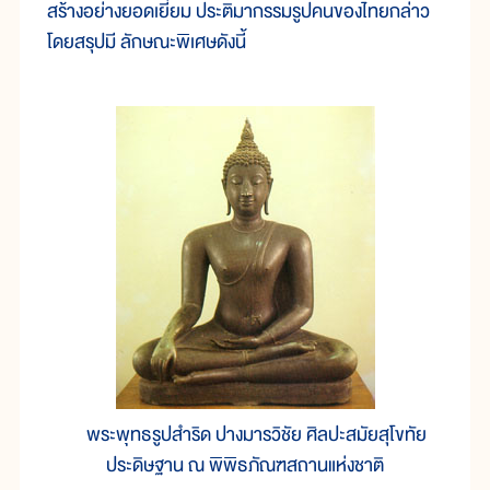
สร้างอย่างยอดเยี่ยม ประติมากรรมรูปคนของไทยกล่าว
โดยสรุปมี ลักษณะพิเศษดังนี้
พระพุทธรูปสำริด ปางมารวิชัย ศิลปะสมัยสุโขทัย
ประดิษฐาน ณ พิพิธภัณฑสถานแห่งชาติ