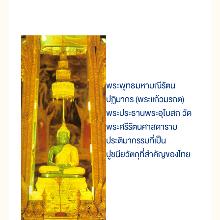
พระพุทธมหามณีรัตน
ปฏิมากร (พระแก้วมรกต)
พระประธานพระอุโบสถ วัด
พระศรีรัตนศาสดาราม
ประติมากรรมที่เป็น
ปูชนียวัตถุที่สำคัญของไทย