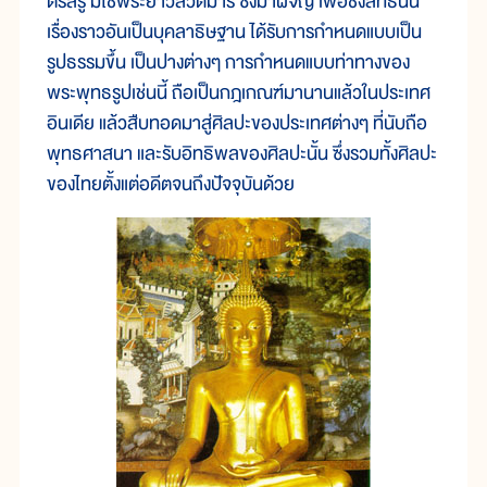
ตรัสรู้ มิใช่พระยาวัสวดีมาร ซึ่งมาผจญ เพื่อชิงสิทธินั้น
เรื่องราวอันเป็นบุคลาธิษฐาน ได้รับการกำหนดแบบเป็น
รูปธรรมขึ้น เป็นปางต่างๆ การกำหนดแบบท่าทางของ
พระพุทธรูปเช่นนี้ ถือเป็นกฎเกณฑ์มานานแล้วในประเทศ
อินเดีย แล้วสืบทอดมาสู่ศิลปะของประเทศต่างๆ ที่นับถือ
พุทธศาสนา และรับอิทธิพลของศิลปะนั้น ซึ่งรวมทั้งศิลปะ
ของไทยตั้งแต่อดีตจนถึงปัจจุบันด้วย