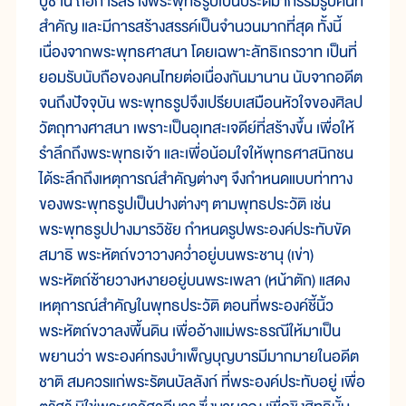
บูชานี้ ถือการสร้างพระพุทธรูปเป็นประติมากรรมรูปคนที่
สำคัญ และมีการสร้างสรรค์เป็นจำนวนมากที่สุด ทั้งนี้
เนื่องจากพระพุทธศาสนา โดยเฉพาะลัทธิเถรวาท เป็นที่
ยอมรับนับถือของคนไทยต่อเนื่องกันมานาน นับจากอดีต
จนถึงปัจจุบัน พระพุทธรูปจึงเปรียบเสมือนหัวใจของศิลป
วัตถุทางศาสนา เพราะเป็นอุเทสะเจดีย์ที่สร้างขึ้น เพื่อให้
รำลึกถึงพระพุทธเจ้า และเพื่อน้อมใจให้พุทธศาสนิกชน
ได้ระลึกถึงเหตุการณ์สำคัญต่างๆ จึงกำหนดแบบท่าทาง
ของพระพุทธรูปเป็นปางต่างๆ ตามพุทธประวัติ เช่น
พระพุทธรูปปางมารวิชัย กำหนดรูปพระองค์ประทับขัด
สมาธิ พระหัตถ์ขวาวางคว่ำอยู่บนพระชานุ (เข่า)
พระหัตถ์ซ้ายวางหงายอยู่บนพระเพลา (หน้าตัก) แสดง
เหตุการณ์สำคัญในพุทธประวัติ ตอนที่พระองค์ชี้นิ้ว
พระหัตถ์ขวาลงพื้นดิน เพื่ออ้างแม่พระธรณีให้มาเป็น
พยานว่า พระองค์ทรงบำเพ็ญบุญบารมีมากมายในอดีต
ชาติ สมควรแก่พระรัตนบัลลังก์ ที่พระองค์ประทับอยู่ เพื่อ