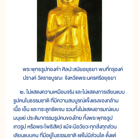
พระพุทธรูปทองคำ ศิลปะสมัยอยุธยา พบที่กรุองค์
ปรางค์ วัดราชบูรณะ จังหวัดพระนครศรีอยุธยา
๒. ไม่แสดงความเหมือนจริง และไม่แสดงการเลียนแบบ
รูปคนในธรรมชาติ ที่มีความสมบูรณ์แข็งแรงของกล้าม
เนื้อ เอ็น และกระดูกชัดเจน รวมทั้งไม่แสดงอารมณ์แบบ
มนุษย์ ประติมากรรมรูปคนของไทย ทั้งพระพุทธรูป
เทวรูป หรือพระโพธิสัตว์ แม้จะมีอวัยวะทุกสิ่งทุกส่วน
เลียนแบบคน ที่มีอยู่ในธรรมชาติ แต่ไม่มีส่วนใด ตั้งแต่