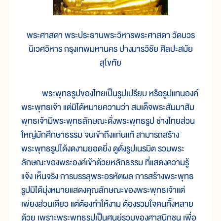
พระศาสดา พระประธานพระวิหารพระศาสดา วัดบวร
นิเวศวิหาร กรุงเทพมหานคร ปางมารวิชัย ศิลปะสมัย
สุโขทัย
พระพุทธรูปของไทยเป็นรูปเปรียบ หรือรูปแทนองค์
พระพุทธเจ้า แต่มิได้หมายความว่า สมเด็จพระสัมมาสัม
พุทธเจ้ามีพระพุทธลักษณะดั่งพระพุทธรูป ช่างไทยส่วน
ใหญ่มักศึกษาธรรม จนเข้าถึงแก่นแท้ สามารถสร้าง
พระพุทธรูปได้งดงามยอดยิ่ง ดูดั่งรูปเนรมิต รวมพระ
ลักษณะของพระองค์เข้าด้วยหลักธรรม ที่แสดงความรู้
แจ้ง เห็นจริง การบรรลุพระอรหัตผล การสร้างพระพุทธ
รูปมิได้มุ่งหมายแสดงคุณลักษณะของพระพุทธเจ้าแต่
เพียงส่วนเดียว แต่ต้องทำให้งาม ต้องรวมใจคนทั้งหลาย
ด้วย เพราะพระพุทธรูปเป็นศูนย์รวมของศาสนิกชน เพื่อ