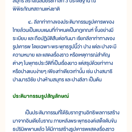
สมุทร สร้างในสมัยรัชกาลที่ 3 ประดิษฐาน ณ
พิพิธภัณฑสถานแห่งชาติ
๔. ลีลาท่าทางของประติมากรรมรูปเคารพของ
ไทยล้วนเป็นแบบแผนที่กำหนดเป็นกฎเกณฑ์ ขึ้นอย่างมี
ระเบียบ และถือปฏิบัติสืบต่อกันมา เรียกลีลาท่าทางของ
รูปเคารพ โดยเฉพาะพระพุทธรูปนี้ว่า ปาง แต่ละปางจะมี
ความหมาย และแสดงเรื่องราว หรือเหตุการณ์สำคัญ
ต่างๆ ในพุทธประวัติที่เป็นเรื่องยาว แต่สรุปด้วยท่าทาง
หรือปางแบบง่ายๆ เพียงท่าเดียวเท่านั้น เช่น ปางสมาธิ
ปางมารวิชัย ปางห้ามสมุทร และปางลีลา เป็นต้น
ประติมากรรมรูปสัญลักษณ์
เป็นประติมากรรมที่ได้รับรากฐานอิทธิพลการสร้าง
มาจากอินเดียโบราณ ภายหลังพระพุทธองค์เสด็จดับขัน
ธปรินิพพานแล้ว ได้มีการสร้างรูปเคารพแสดงเรื่องราว