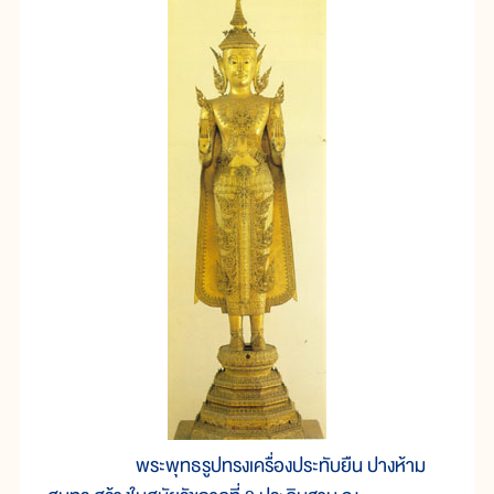
พระพุทธรูปทรงเครื่องประทับยืน ปางห้าม