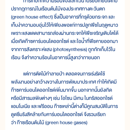
การเก็บกักความร้อนของโลกไว้นี้ เปรียบเทียบได้กับ
ปรากฎการณ์ในเรือนต้นไม้ของประเทศทางตะวันตก
(green house effect) ซึ่งเป็นอาคารที่กรุด้วยกระจก และ
เก็บงำความอบอุ่นไว้ให้เพียงพอแก่การปลูกพืชในฤดูหนาว
เพราะแสงแดดสามารถส่องผ่านกระจกให้พืชเจริญเติบโตได้
เมื่อเกิดก๊าซคาร์บอนไดออกไซด์ และไอน้ำที่พืชคายออกมา
จากการสังเคราะห์แสง (photosynthesis) ถูกกักเก็บไว้ใน
เรือน จึงทำความร้อนในอาคารนี้สูงกว่าภายนอก
แต่การตัดไม้ทำลายป่า ตลอดจนการเร่งรัดใช้
พลังงานอย่างกว้างขวางในการพัฒนาประเทศ ทำให้เกิดมี
ก๊าซคาร์บอนไดออกไซด์เพิ่มมากขึ้น นอกจากนั้นยังเกิด
หรือมีสารมลพิษต่างๆ เช่น โอโซน มีเทน ไนทรัสออกไซด์
แอมโมเนีย และฟรีออน ก๊าซเหล่านี้ต่างก็มีคูณสมบัติในการ
ดูดซึมรังสีคล้ายกับคาร์บอนไดออกไซด์ จึงรวมเรียก
ว่า ก๊าซเรือนต้นไม้ (green house gases)