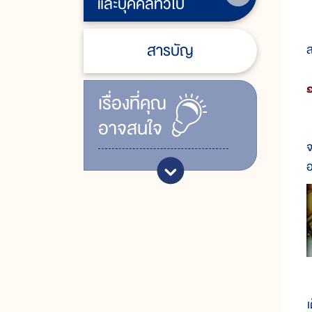
และบุคคลทั่วไป
สารบัญ
ส
เรื่ิองที่คุณ
อาจสนใจ
อ
จ
อ
เ