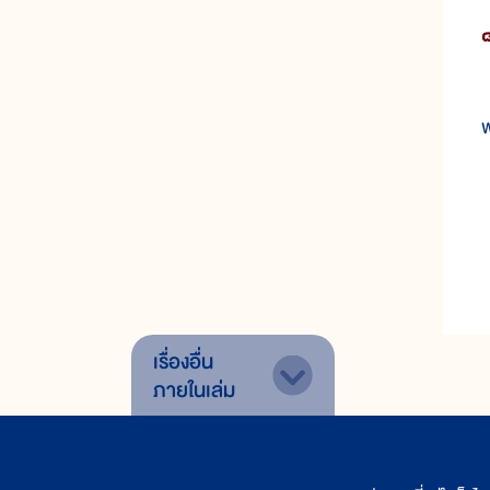
๘
เ
พ
เรื่องอื่น
ภายในเล่ม