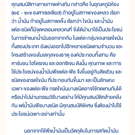
คุณสมบัติทางกายภาพต่างกัน กล่าวคือ ในอุณหภูมิห้อง
(๒๕ - ๒๗ องศาเซลเซียส) ถ้าอยู่ในสภาพของเหลว เรียก
ว่า น้ำมัน ถ้าอยู่ในสภาพแข็ง เรียกว่า ไขมัน และน้ำมัน
แต่ละชนิดก็มีจุดหลอมเหลวคงที่ จึงได้นำมาใช้เป็นประโยชน์
ในการจำแนกน้ำมันออกจากกัน ในแต่ละกลุ่มของกรดไขมัน
ทั้งสองประเภท ยังแบ่งออกไปอีกหลายชนิดตามจำนวน และ
โครงสร้างของโมเลกุลของธาตุ องค์ประกอบทั้งสาม คือ
คาร์บอน ไฮโดรเจน และออกซิเจน ดังนั้น คุณภาพ และการ
ใช้ประโยชน์ของน้ำมันพืชแต่ละพืช จึงขึ้นอยู่กับสัดส่วน และ
ชนิดของกรดไขมัน ที่ประกอบกันขึ้นมา และเป็นลักษณะ
เฉพาะของแต่ละพืช กรดไขมันบางชนิดอาจใช้ทดแทนกันได้
หรือนำไปผ่านกรรมวิธีบางอย่าง ให้มีคุณสมบัติคล้ายคลึง
กัน แต่น้ำมันพืชบางชนิด มีคุณสมบัติพิเศษ ซึ่งต้องนำไปใช้
ประโยชน์เฉพาะอย่างเท่านั้น
นอกจากใช้พืชน้ำมันเป็นวัตถุดิบในการสกัดน้ำมัน