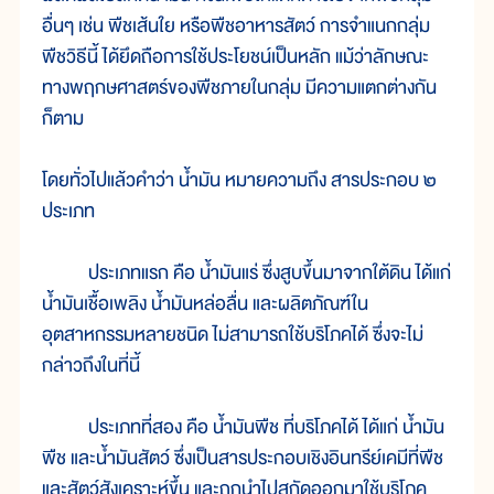
อื่นๆ เช่น พืชเส้นใย หรือพืชอาหารสัตว์ การจำแนกกลุ่ม
พืชวิธีนี้ ได้ยึดถือการใช้ประโยชน์เป็นหลัก แม้ว่าลักษณะ
ทางพฤกษศาสตร์ของพืชภายในกลุ่ม มีความแตกต่างกัน
ก็ตาม
โดยทั่วไปแล้วคำว่า น้ำมัน หมายความถึง สารประกอบ ๒
ประเภท
ประเภทแรก คือ น้ำมันแร่ ซึ่งสูบขึ้นมาจากใต้ดิน ได้แก่
น้ำมันเชื้อเพลิง น้ำมันหล่อลื่น และผลิตภัณฑ์ใน
อุตสาหกรรมหลายชนิด ไม่สามารถใช้บริโภคได้ ซึ่งจะไม่
กล่าวถึงในที่นี้
ประเภทที่สอง คือ น้ำมันพืช ที่บริโภคได้ ได้แก่ น้ำมัน
พืช และน้ำมันสัตว์ ซึ่งเป็นสารประกอบเชิงอินทรีย์เคมีที่พืช
และสัตว์สังเคราะห์ขึ้น และถูกนำไปสกัดออกมาใช้บริโภค