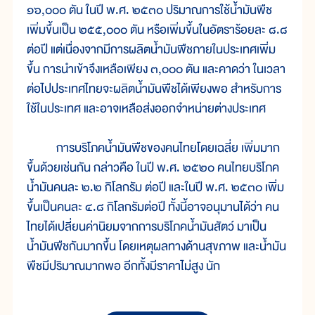
๑๖,๐๐๐ ตัน ในปี พ.ศ. ๒๕๓๐ ปริมาณการใช้น้ำมันพืช
เพิ่มขึ้นเป็น ๒๕๕,๐๐๐ ตัน หรือเพิ่มขึ้นในอัตราร้อยละ ๘.๘
ต่อปี แต่เนื่องจากมีการผลิตน้ำมันพืชภายในประเทศเพิ่ม
ขึ้น การนำเข้าจึงเหลือเพียง ๓,๐๐๐ ตัน และคาดว่า ในเวลา
ต่อไปประเทศไทยจะผลิตน้ำมันพืชได้เพียงพอ สำหรับการ
ใช้ในประเทศ และอาจเหลือส่งออกจำหน่ายต่างประเทศ
การบริโภคน้ำมันพืชของคนไทยโดยเฉลี่ย เพิ่มมาก
ขึ้นด้วยเช่นกัน กล่าวคือ ในปี พ.ศ. ๒๕๒๐ คนไทยบริโภค
น้ำมันคนละ ๒.๒ กิโลกรัม ต่อปี และในปี พ.ศ. ๒๕๓๐ เพิ่ม
ขึ้นเป็นคนละ ๔.๘ กิโลกรัมต่อปี ทั้งนี้อาจอนุมานได้ว่า คน
ไทยได้เปลี่ยนค่านิยมจากการบริโภคน้ำมันสัตว์ มาเป็น
น้ำมันพืชกันมากขึ้น โดยเหตุผลทางด้านสุขภาพ และน้ำมัน
พืชมีปริมาณมากพอ อีกทั้งมีราคาไม่สูง นัก