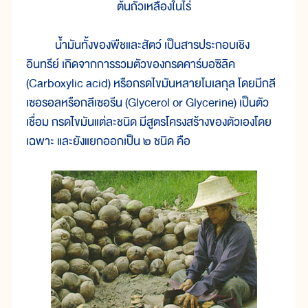
ต้นถั่วเหลืองในไร่
น้ำมันทั้งของพืชและสัตว์ เป็นสารประกอบเชิง
อินทรีย์ เกิดจากการรวมตัวของกรดคาร์บอซิลิค
(Carboxylic acid) หรือกรดไขมันหลายโมเลกุล โดยมีกลี
เซอรอลหรือกลีเซอรีน (Glycerol or Glycerine) เป็นตัว
เชื่อม กรดไขมันแต่ละชนิด มีสูตรโครงสร้างของตัวเองโดย
เฉพาะ และยังแยกออกเป็น ๒ ชนิด คือ