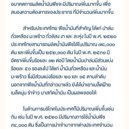
อนาคตการผลิตน้ำมันพืชจะมีปริมาณเพิ่มมากขึ้น เพื่อ
สนองความต้องการของประชากร ที่มีจำนวนเพิ่มมากขึ้น
สำหรับประเทศไทย พืชน้ำมันที่สำคัญ ได้แก่ ปาล์ม
ถั่วเหลือง มะพร้าว ถั่วลิสง งา และ ละหุ่ง ในปี พ.ศ. ๒๕๒๐
ประเทศไทยสามารถผลิตน้ำมันพืชได้ในปริมาณ ๗๘,๐๐๐
ตัน และเพิ่มขึ้นเป็น ๒๕๒,๑๐๐ ตัน ในปี พ.ศ. ๒๕๓๑ มี
อัตราเพิ่มขึ้นร้อยละ ๑๒ ต่อปี โดยน้ำมันปาล์มมีส่วนแบ่ง
ร้อยละ ๕๐ รองลงไป ได้แก่ น้ำมันถั่วเหลือง และน้ำมัน
มะพร้าว ซึ่งมีส่วนแบ่งร้อยละ ๒๐ และ ๑๕ ตามลำดับ
นอกจากพืชน้ำมันที่กล่าวมาแล้ว ยังได้นำเอาเมล็ดฝ้าย
เมล็ดนุ่น รำข้าว มาสกัดน้ำมัน เป็นผลพลอยได้
ในด้านการบริโภคในประเทศก็มีปริมาณเพิ่มขึ้นเช่น
กัน เช่น ในปี พ.ศ. ๒๕๒๐ มีปริมาณการใช้น้ำมันพืช
๙๔,๐๐๐ ตัน ซึ่งเป็นการนำเข้ามาจากต่างประเทศจำนวน