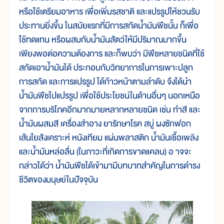
หรือใช้เตรียมอาหาร เพื่อเพิ่มรสชาติ และแปรรูปให้ชวนรับ
ประทานยิ่งขึ้น ในสมัยแรกที่มีการสกัดน้ำมันพืชนั้น ก็เพื่อ
ใช้ทดแทน หรือผสมกับน้ำมันสัตว์ให้มีปริมาณมากขึ้น
เพียงพอต่อความต้องการ และก็พบว่า มีพืชหลายชนิดที่ใช้
สกัดเอาน้ำมันได้ ประกอบกับวิทยาการในการเพาะปลูก
การสกัด และการแปรรูป ได้ก้าวหน้าตามลำดับ จึงได้นำ
น้ำมันพืชไปแปรรูป เพื่อใช้ประโยชน์ในด้านอื่นๆ นอกเหนือ
จากการบริโภคอีกมากมายหลากหลายชนิด เช่น ทำสี และ
น้ำมันผสมสี เครื่องสำอาง ยารักษาโรค สบู่ ผงซักฟอก
เส้นใยสังเคราะห์ หนังเทียม แผ่นพลาสติก น้ำมันเชื้อเพลิง
และน้ำมันหล่อลื่น (ในภาวะที่เกิดการขาดแคลน) อ าจจะ
กล่าวได้ว่า น้ำมันพืชได้เข้ามามีบทบาทสำคัญในการดำรง
ชีวิตของมนุษย์ในปัจจุบัน