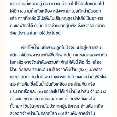
แล้ว ส่วนที่เหลืออยู่ ยังสามารถนำเอาไปใช้ประโยชน์ต่อไป
ได้อีก เช่น เมล็ดถั่วเหลือง หลังจากนำไปสกัดน้ำมันออก
แล้ว กากที่เหลือมีโปรตีนในปริมาณสูง นำไปใช้เป็นอาหาร
คนและสัตว์ได้ ดังนั้น การจำแนกกลุ่มพืช จึงพิจารณาจาก
วัตถุประสงค์ในการใช้ประโยชน์
พืชที่ให้น้ำมันที่เพาะปลูกในปัจจุบันมีอยู่หลายสิบ
ชนิด แต่เมื่อพิจารณาถึงพื้นที่เพาะปลูก และผลิตผลจากทั่ว
โลกแล้ว อาจจัดลำดับความสำคัญได้ดังนี้ คือ ถั่วเหลือง
ฝ้าย ถั่วลิสง ทานตะวัน เมล็ดจากต้นป่าน (flax) มะพร้าว
และปาล์มน้ำมัน ในปี พ.ศ. ๒๕๓๐ ทั่วโลกผลิตน้ำมันพืชได้
๕๒ ล้านตัน ซึ่งเป็นน้ำมันถั่วเหลือง ๑๖ ล้านตัน หรือ
ประมาณร้อยละ ๓๐ รองลงไป ได้แก่ น้ำมันปาล์ม จำนวน ๘
ล้านตัน หรือประมาณร้อยละ ๑๕ น้ำมันพืชที่ผลิตได้
ทั้งหมด ใช้บริโภคภายในประเทศผู้ผลิต ๓๕ ล้านตัน เหลือ
ส่งออกจำหน่ายในตลาดโลก ๑๗ ล้านตัน คาดว่า ใน