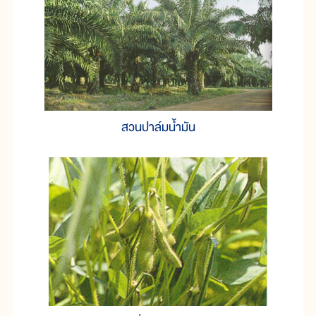
สวนปาล์มน้ำมัน