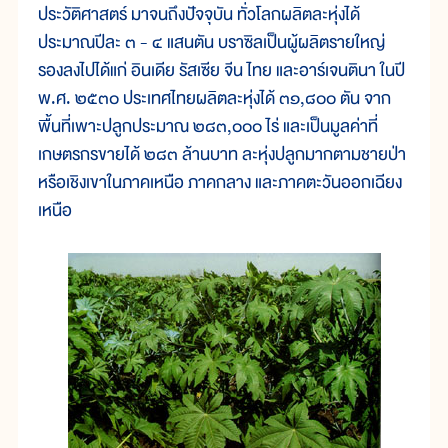
ประวัติศาสตร์ มาจนถึงปัจจุบัน ทั่วโลกผลิตละหุ่งได้
ประมาณปีละ ๓ - ๔ แสนตัน บราซิลเป็นผู้ผลิตรายใหญ่
รองลงไปได้แก่ อินเดีย รัสเซีย จีน ไทย และอาร์เจนตินา ในปี
พ.ศ. ๒๕๓๐ ประเทศไทยผลิตละหุ่งได้ ๓๑,๘๐๐ ตัน จาก
พื้นที่เพาะปลูกประมาณ ๒๘๓,๐๐๐ ไร่ และเป็นมูลค่าที่
เกษตรกรขายได้ ๒๘๓ ล้านบาท ละหุ่งปลูกมากตามชายป่า
หรือเชิงเขาในภาคเหนือ ภาคกลาง และภาคตะวันออกเฉียง
เหนือ