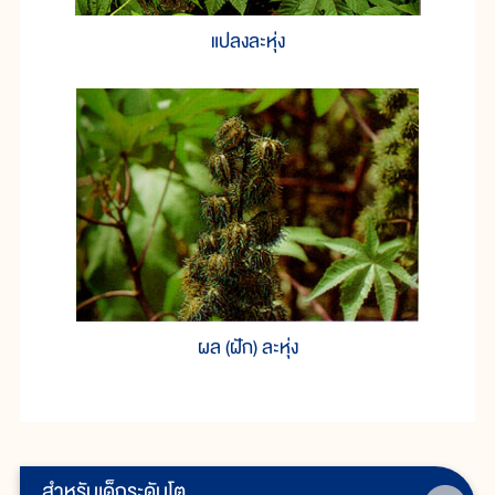
แปลงละหุ่ง
ผล (ฝัก) ละหุ่ง
สำหรับเด็กระดับโต