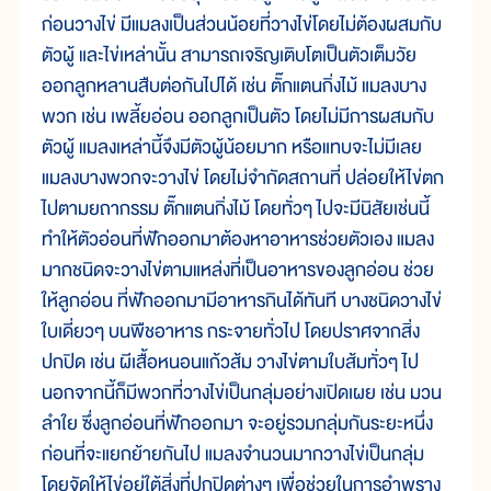
ก่อนวางไข่ มีแมลงเป็นส่วนน้อยที่วางไข่โดยไม่ต้องผสมกับ
ตัวผู้ และไข่เหล่านั้น สามารถเจริญเติบโตเป็นตัวเต็มวัย
ออกลูกหลานสืบต่อกันไปได้ เช่น ตั๊กแตนกิ่งไม้ แมลงบาง
พวก เช่น เพลี้ยอ่อน ออกลูกเป็นตัว โดยไม่มีการผสมกับ
ตัวผู้ แมลงเหล่านี้จึงมีตัวผู้น้อยมาก หรือแทบจะไม่มีเลย
แมลงบางพวกจะวางไข่ โดยไม่จำกัดสถานที่ ปล่อยให้ไข่ตก
ไปตามยถากรรม ตั๊กแตนกิ่งไม้ โดยทั่วๆ ไปจะมีนิสัยเช่นนี้
ทำให้ตัวอ่อนที่ฟักออกมาต้องหาอาหารช่วยตัวเอง แมลง
มากชนิดจะวางไข่ตามแหล่งที่เป็นอาหารของลูกอ่อน ช่วย
ให้ลูกอ่อน ที่ฟักออกมามีอาหารกินได้ทันที บางชนิดวางไข่
ใบเดี่ยวๆ บนพืชอาหาร กระจายทั่วไป โดยปราศจากสิ่ง
ปกปิด เช่น ผีเสื้อหนอนแก้วส้ม วางไข่ตามใบส้มทั่วๆ ไป
นอกจากนี้ก็มีพวกที่วางไข่เป็นกลุ่มอย่างเปิดเผย เช่น มวน
ลำใย ซึ่งลูกอ่อนที่ฟักออกมา จะอยู่รวมกลุ่มกันระยะหนึ่ง
ก่อนที่จะแยกย้ายกันไป แมลงจำนวนมากวางไข่เป็นกลุ่ม
โดยจัดให้ไข่อยู่ใต้สิ่งที่ปกปิดต่างๆ เพื่อช่วยในการอำพราง