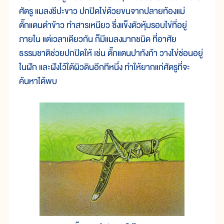
ศัตรู แมลงชีปะขาว ปกปิดไข่ด้วยขนจากปลายท้องแม่
ตั๊กแตนตำข้าว ทำสารเหนียว ซึ่งแข็งตัวหุ้มรอบไข่ที่อยู่
ภายใน แต่เวลาเดียวกัน ก็มีแมลงมากชนิด ที่อาศัย
ธรรมชาติช่วยปกปิดให้ เช่น ตั๊กแตนปาทังก้า วางไข่ซ่อนอยู่
ในฝัก และฝังไว้ใต้ผิวดินอีกทีหนึ่ง ทำให้ยากแก่ศัตรูที่จะ
ค้นหาได้พบ